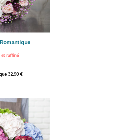
nture de Signac devient
mière méditerranéenne
romatique et renouvelle
u, le bouquet mêle un
 violets avec des
ices. Les petites touches
 Romantique
ont incarnées par les
astrantia rouge. Ces fleurs
et raffiné
ne
apparence vaporeuse
à
, à l’image des nuages
ration florale pleine
Un bouquet qui, par son
ique 32,90 €
 mêle tendresse et
ne parfaitement l’idée d’un
mposition généreuse et
es montagnes bleutées.
lumes harmonieux et ses
il
, ce
feu primordial
, reste
ansforme chaque occasion
deux compositions.
. Ces nuances pastels et
 de saison choisies pour
chanteront.
s d’Aquarelle
ont à cœur
haque saison une
 de fleurs s’inspirant
d’hortensia blanc
ds peintres.