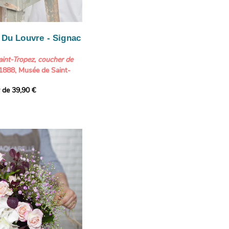
saire
fortant.
 Du Louvre - Signac
int-Tropez, coucher de
ximale chez votre
 1888, Musée de Saint-
eront expédiés fermés.
ts : 7,90 €
r de 39,90 €
soleil à Saint-Tropez fait
ouquets disponibles à la
s plus célèbres
de Paul
, la montagne violette
 plus orangée du ciel et de
ment central de cette
blimé. Le peintre met
nuances délicates
allant
issant croire qu’un
feu
ière ces montagnes.
, l’artiste décompose la
 couleurs vives, donnant
 toile. Lorsqu’il s’installe