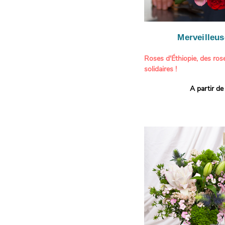
Cette création florale fl
hommage à toute la puiss
majestueux
tournesols
, t
évoquent son éclat nature
Merveilleu
communicative. Les
célos
et orangées
, avec leurs f
Roses d'Éthiopie, des ros
veloutées, soulignent so
solidaires !
audacieux et créatif. Les f
touches blanches viennent
A partir de
Ce bouquet réunit l’éléga
révélant la tendresse et la
dans une palette délicate 
cachent derrière son cara
rouge. Une composition ha
beauté florale et engagem
Un bouquet lumineux, gén
parfaite pour toutes les 
personnalité, pensé pour c
de charme, idéal pour faire
pas peur de briller.
délicatesse.
Il contient :
Il contient :
– De majestueux tourneso
- Des roses des variétés ‘R
– Des célosies aux nuanc
‘Lovely Jewel’
– Des lisianthus champag
- Des roses rouges, roses 
– Des feuillages et grami
de façon responsable
soin