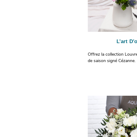
À offrir pour :
À offrir pour :
- Souhaiter un anniversai
– Célébrer l’anniversaire d
- Faire une déclaration d’
– Faire plaisir à une person
- Dire merci, tout simplem
généreuse
– Envoyer un message joye
À noter : la couleur des 
L’art D'o
– Apporter une touche lu
varier selon les arrivages.
flamboyante à un intérieu
Offrez la collection Louvr
Roses issues du commerce
de saison signé Cézanne.
par des méthodes de cult
Je commande
l’environnement.
En savoir plus sur
equitabl