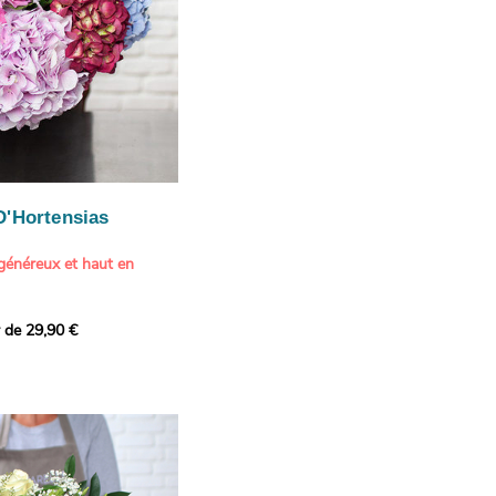
 rose pâle
qui utilise toile, pinceaux
aérien
éation, nos fleuristes ont
e cotinus pour la
bouquets de la collection
uleurs de fleurs fraîches
.
ison
me, les gestes proches, la
sonnelle.
rt au cœur du quotidien
, et
ce pleine de tendresse
écouvrir des tableaux à
été ou au printemps
ui en traduisent à la fois
 maman ou un couple
D'Hortensias
 l'esprit
. Laissez-vous
sage romantique ou
uverte du monde de l'art
généreux et haut en
nt les rapprochements
bouquet !
quets faits à la main par
r de 29,90 €
e réunit les plus belles
 :
equitable.aquarelle
pour une composition à la
rossano charlotte
et pleine de caractère.
e
 texture riche et une
nces de violet
e pour créer un effet waouh
ux teintes variées
ition estivale et