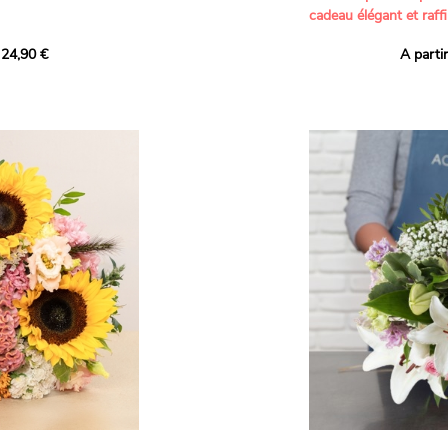
cadeau élégant et raffi
a part belle aux teintes
 24,90 €
A parti
né garanti. Un
Offrez un bouquet dél
icolores aux variétés
par nos artisans fleur
es, parfait pour
plus tendres attention
nds bonheurs.
Les roses branchues b
ua', 'Red Calypso',
création une touche d
ld Calypso', connues
romantisme, tandis que
eurs teintes
un parfum délicat et u
 épanouissement de
poétique. Le gypsophile
envelopper l’ensemble
s dans un bouquet de
les lisianthus ajouten
raffinement à cette ha
Chaque tige a été sél
de roses roses,
composer un bouquet 
charme et de délicates
r structurer
entre volume, finesse 
florale est idéale pour
moments de vie avec g
e joyeux et coloré