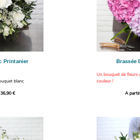
- Des roses branchues
A l'instar d'un peintre 
- Du gypsophile rose 
et peintures pour sa cr
- Quelques branches d
conçu et composé les 
profondeur
avec une
palette de co
- Des feuillages de sa
La démarche est la mê
création unique et per
À offrir pour :
L'objectif
? Mettre
l'a
- Célébrer une naissan
faire découvrir ou red
- Un anniversaire en 
travers des bouquets q
- Féliciter une jeune
 Printanier
Brassée 
les
couleurs, le style et
- Transmettre un mes
entraîner dans la
déco
amical
Un bouquet de fleurs 
et
de la fleur
en repéra
bouquet blanc
couleur !
entre le tableau et le 
ianthus, d'oeillets et
Découvrez tous les bou
 36,90 €
A parti
quet offre une
Cette brassée généreus
Il contient :
nos artisans fleuristes
raîcheur printanière qui
variétés d'hortensias 
- Des chrysanthèmes 
tous ceux qui le
fois élégante, fraîche 
- Des giroflées lavand
représentent la
Chaque tige révèle une
- Des oeillets aux nua
nce, les oeillets
teinte vibrante, idéal
- du gypsophile
dmiration, tandis que
immédiat. Ces fleurs a
ne touche délicate et
constituent une compos
À offrir pour :