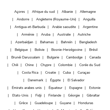
Açores
Afrique du sud
Albanie
Allemagne
Andorre
Angleterre (Royaume-Uni)
Anguilla
Antigua-et-Barbuda
Arabie saoudite
Argentine
Arménie
Aruba
Australie
Autriche
Azerbaïdjan
Bahamas
Bahreïn
Bangladesh
Belgique
Bolivie
Bosnie-Herzégovine
Brésil
Brunéi Darussalam
Bulgarie
Cambodge
Canada
Chili
Chine
Chypre
Colombie
Corée du Sud
Costa Rica
Croatie
Cuba
Curaçao
Danemark
Égypte
El Salvador
Émirats arabes unis
Équateur
Espagne
Estonie
Etats-Unis
Fidji
Finlande
Géorgie
Gibraltar
Grèce
Guadeloupe
Guyane
Honduras