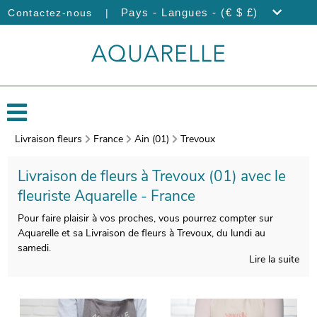
|
Pays - Langues - (€ $ £)
Contactez-nous
Livraison fleurs
France
Ain (01)
Trevoux
Livraison de fleurs à Trevoux (01) avec le
fleuriste Aquarelle - France
Pour faire plaisir à vos proches, vous pourrez compter sur
Aquarelle et sa Livraison de fleurs à Trevoux, du lundi au
samedi.
Lire la suite
Veiller à la qualité de la composition de votre bouquet de fleurs
est pour nous indispensable, afin de satisfaire vos exigences.
On procèdera ensuite à l’emballage de votre bouquet, et une
photo de votre commande sera prise, une fois le bouquet inséré