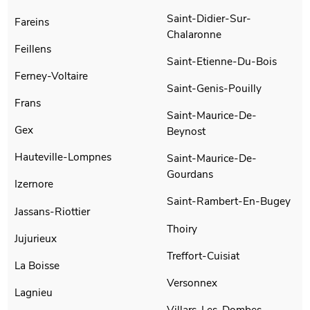
Saint-Didier-Sur-
Fareins
Chalaronne
Feillens
Saint-Etienne-Du-Bois
Ferney-Voltaire
Saint-Genis-Pouilly
Frans
Saint-Maurice-De-
Gex
Beynost
Hauteville-Lompnes
Saint-Maurice-De-
Gourdans
Izernore
Saint-Rambert-En-Bugey
Jassans-Riottier
Thoiry
Jujurieux
Treffort-Cuisiat
La Boisse
Versonnex
Lagnieu
Villars-Les-Dombes