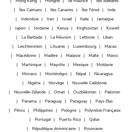
Hong Kong
Hongrie
Ile Maurice
Iles Baléares
Îles Caïmans
Iles Canaries
Îles Féroé
Inde
Indonésie
Iran
Israël
Italie
Jamaïque
Japon
Jordanie
Kenya
Kirghizistan
Koweït
La Barbade
La Réunion
Lettonie
Liban
Liechtenstein
Lituanie
Luxembourg
Macao
Macédoine
Madère
Malaisie
Malte
Maroc
Martinique
Mayotte
Mexique
Moldavie
Monaco
Monténégro
Népal
Nicaragua
Nigéria
Norvège
Nouvelle Calédonie
Nouvelle-Zélande
Oman
Ouzbékistan
Pakistan
Panama
Paraguay
Paraguay
Pays-Bas
Pérou
Philippines
Pologne
Polynésie Française
Portugal
Puerto Rico
Qatar
République dominicaine
Roumanie