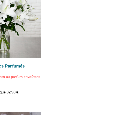
cs Parfumés
ancs au parfum envoûtant
xception avec cette
ique 32,90 €
de lys blancs signée
fum intense et leur grâce
ortent une touche de
t à tout intérieur. Ce