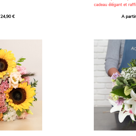
cadeau élégant et raffi
a part belle aux teintes
 24,90 €
A parti
né garanti. Un
Offrez un bouquet dél
icolores aux variétés
par nos artisans fleur
es, parfait pour
plus tendres attention
nds bonheurs.
Les roses branchues b
ua', 'Red Calypso',
création une touche d
ld Calypso', connues
romantisme, tandis que
eurs teintes
un parfum délicat et u
 épanouissement de
poétique. Le gypsophile
envelopper l’ensemble
s dans un bouquet de
les lisianthus ajouten
raffinement à cette ha
Chaque tige a été sél
de roses roses,
composer un bouquet 
charme et de délicates
r structurer
entre volume, finesse 
florale est idéale pour
moments de vie avec g
e joyeux et coloré