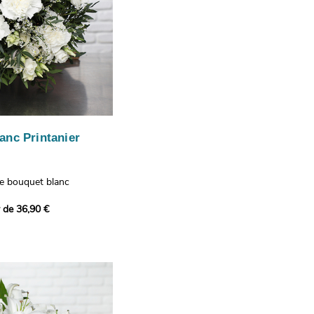
anc Printanier
re bouquet blanc
 lisianthus, d'oeillets et
r de 36,90 €
 bouquet offre une
e fraîcheur printanière qui
 à tous ceux qui le
hus représentent la
issance, les oeillets
 l'admiration, tandis que
te une touche délicate et