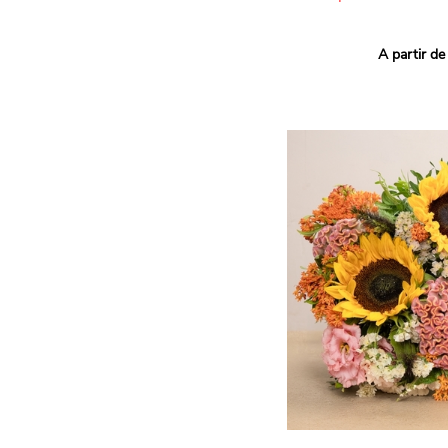
Ce bouquet Arlequin fait l
A partir de
vives pour un effet vitami
assortiment de roses mult
soigneusement sélectionné
célébrer les petits et gra
Retrouvez les variétés 'Aq
'Tropical Amazone' et 'Wi
pour leur tenue en vase, l
incroyables et le parfait
leurs boutons.
Une explosion de couleur
roses fraîches !
Il contient :
- Un mélange harmonieux 
rouges, jaunes et orange
- Quelques feuillages pou
À offrir pour :
- Souhaiter un anniversair