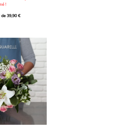
né !
r de 39,90 €
icat et généreux, imaginé
istes pour transmettre vos
s.
lanches apportent à cette
e pureté et de
 les giroflées dévoilent
ne allure naturellement
, léger et aérien, vient
 de douceur, pendant que
t une note d’élégance et de
rmonie florale.
ectionnée avec soin pour
lumineux, plein de
se. Avec son bel équilibre
et parfum, cette création
 célébrer les plus beaux
râce et émotion.