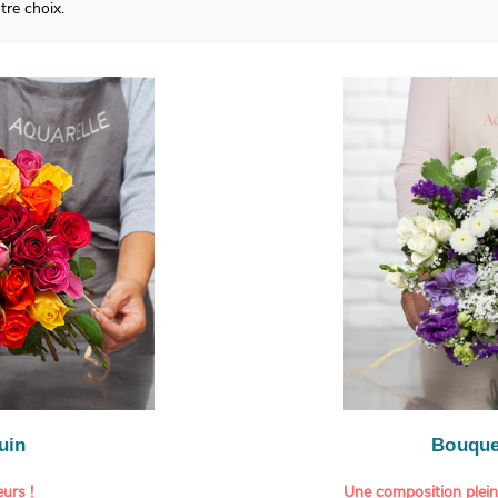
re choix.
uin
Bouque
urs !
Une composition plei