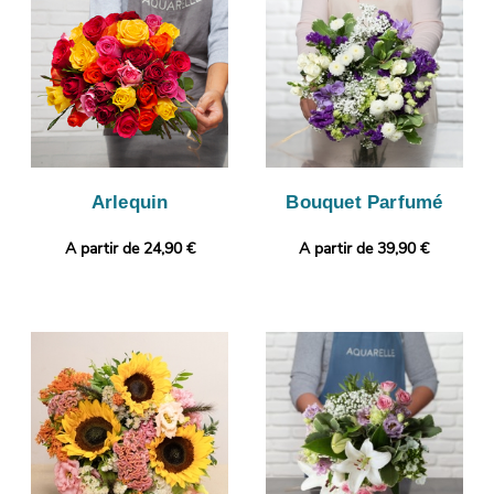
votre bouquet est bien conforme, puisque l’objectif de cette
photo est de vous l’envoyer. Puis, il sera expédié en express à
Replonges. Vous souhaitez joindre à votre bouquet une touche
personnelle ? Vous pouvez compléter votre commande avec un
message et une photo imprimée, pour un cadeau encore plus
personnalisé.
Arlequin
Bouquet Parfumé
A partir de 24,90 €
A partir de 39,90 €