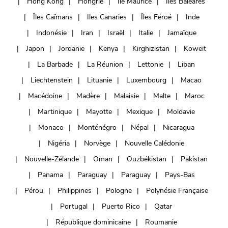
Hong Kong
Hongrie
Ile Maurice
Iles Baléares
Îles Caïmans
Iles Canaries
Îles Féroé
Inde
Indonésie
Iran
Israël
Italie
Jamaïque
Japon
Jordanie
Kenya
Kirghizistan
Koweït
La Barbade
La Réunion
Lettonie
Liban
Liechtenstein
Lituanie
Luxembourg
Macao
Macédoine
Madère
Malaisie
Malte
Maroc
Martinique
Mayotte
Mexique
Moldavie
Monaco
Monténégro
Népal
Nicaragua
Nigéria
Norvège
Nouvelle Calédonie
Nouvelle-Zélande
Oman
Ouzbékistan
Pakistan
Panama
Paraguay
Paraguay
Pays-Bas
Pérou
Philippines
Pologne
Polynésie Française
Portugal
Puerto Rico
Qatar
République dominicaine
Roumanie