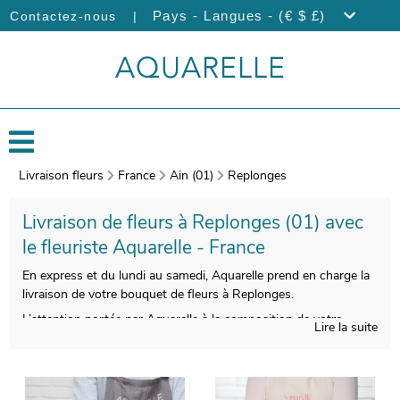
|
Pays - Langues - (€ $ £)
Contactez-nous
Livraison fleurs
France
Ain (01)
Replonges
Livraison de fleurs à Replonges (01) avec
le fleuriste Aquarelle - France
En express et du lundi au samedi, Aquarelle prend en charge la
livraison de votre bouquet de fleurs à Replonges.
L’attention portée par Aquarelle à la composition de votre
Lire la suite
bouquet de fleurs vous permettra de disposer d’une
composition florale belle à regarder et de bonne qualité. Nos
artisans prendront une photographie de votre bouquet après sa
composition. Vous aurez ensuite l’opportunité de contrôler que