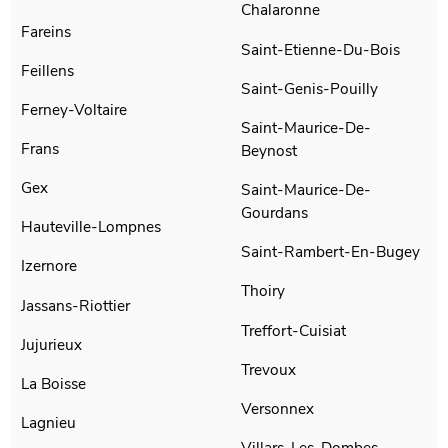
Chalaronne
Fareins
Saint-Etienne-Du-Bois
Feillens
Saint-Genis-Pouilly
Ferney-Voltaire
Saint-Maurice-De-
Frans
Beynost
Gex
Saint-Maurice-De-
Gourdans
Hauteville-Lompnes
Saint-Rambert-En-Bugey
Izernore
Thoiry
Jassans-Riottier
Treffort-Cuisiat
Jujurieux
Trevoux
La Boisse
Versonnex
Lagnieu
Villars-Les-Dombes