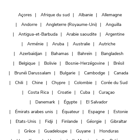
Açores
Afrique du sud
Albanie
Allemagne
Andorre
Angleterre (Royaume-Uni)
Anguilla
Antigua-et-Barbuda
Arabie saoudite
Argentine
Arménie
Aruba
Australie
Autriche
Azerbaïdjan
Bahamas
Bahreïn
Bangladesh
Belgique
Bolivie
Bosnie-Herzégovine
Brésil
Brunéi Darussalam
Bulgarie
Cambodge
Canada
Chili
Chine
Chypre
Colombie
Corée du Sud
Costa Rica
Croatie
Cuba
Curaçao
Danemark
Égypte
El Salvador
Émirats arabes unis
Équateur
Espagne
Estonie
Etats-Unis
Fidji
Finlande
Géorgie
Gibraltar
Grèce
Guadeloupe
Guyane
Honduras