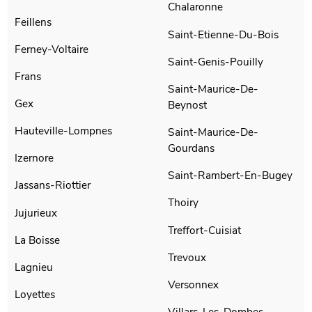
Chalaronne
Feillens
Saint-Etienne-Du-Bois
Ferney-Voltaire
Saint-Genis-Pouilly
Frans
Saint-Maurice-De-
Gex
Beynost
Hauteville-Lompnes
Saint-Maurice-De-
Gourdans
Izernore
Saint-Rambert-En-Bugey
Jassans-Riottier
Thoiry
Jujurieux
Treffort-Cuisiat
La Boisse
Trevoux
Lagnieu
Versonnex
Loyettes
Villars-Les-Dombes