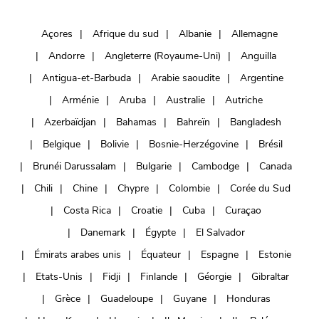
Açores
Afrique du sud
Albanie
Allemagne
Andorre
Angleterre (Royaume-Uni)
Anguilla
Antigua-et-Barbuda
Arabie saoudite
Argentine
Arménie
Aruba
Australie
Autriche
Azerbaïdjan
Bahamas
Bahreïn
Bangladesh
Belgique
Bolivie
Bosnie-Herzégovine
Brésil
Brunéi Darussalam
Bulgarie
Cambodge
Canada
Chili
Chine
Chypre
Colombie
Corée du Sud
Costa Rica
Croatie
Cuba
Curaçao
Danemark
Égypte
El Salvador
Émirats arabes unis
Équateur
Espagne
Estonie
Etats-Unis
Fidji
Finlande
Géorgie
Gibraltar
Grèce
Guadeloupe
Guyane
Honduras