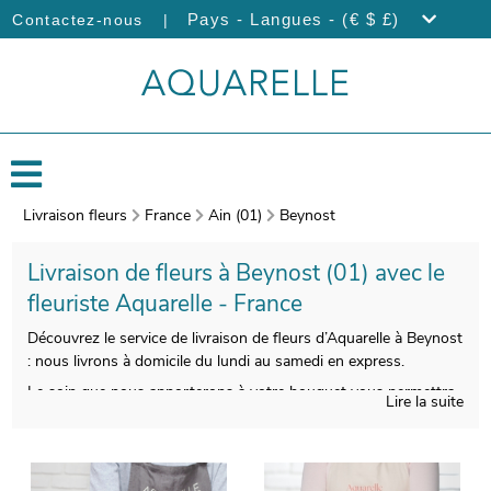
|
Pays - Langues - (€ $ £)
Contactez-nous
Livraison fleurs
France
Ain (01)
Beynost
Livraison de fleurs à Beynost (01) avec le
fleuriste Aquarelle - France
Découvrez le service de livraison de fleurs d’Aquarelle à Beynost
: nous livrons à domicile du lundi au samedi en express.
Le soin que nous apporterons à votre bouquet vous permettra
Lire la suite
de profiter d’une composition florale esthétique et de bonne
qualité. Votre bouquet sera ensuite emballé, avec un contenant
spécifique, puis viendra la prise d’une photo de l’ensemble. Le
but est de vous envoyer la photographie par e-mail de manière