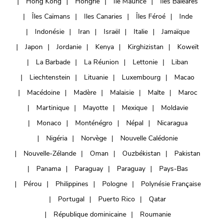
Hong Kong
Hongrie
Ile Maurice
Iles Baléares
Îles Caïmans
Iles Canaries
Îles Féroé
Inde
Indonésie
Iran
Israël
Italie
Jamaïque
Japon
Jordanie
Kenya
Kirghizistan
Koweït
La Barbade
La Réunion
Lettonie
Liban
Liechtenstein
Lituanie
Luxembourg
Macao
Macédoine
Madère
Malaisie
Malte
Maroc
Martinique
Mayotte
Mexique
Moldavie
Monaco
Monténégro
Népal
Nicaragua
Nigéria
Norvège
Nouvelle Calédonie
Nouvelle-Zélande
Oman
Ouzbékistan
Pakistan
Panama
Paraguay
Paraguay
Pays-Bas
Pérou
Philippines
Pologne
Polynésie Française
Portugal
Puerto Rico
Qatar
République dominicaine
Roumanie