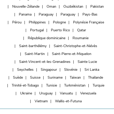
Nouvelle-Zélande
Oman
Ouzbékistan
Pakistan
Panama
Paraguay
Paraguay
Pays-Bas
Pérou
Philippines
Pologne
Polynésie Française
Portugal
Puerto Rico
Qatar
République dominicaine
Roumanie
Saint-barthélémy
Saint-Christophe-et-Niévès
Saint-Martin
Saint-Pierre-et-Miquelon
Saint-Vincent-et-les-Grenadines
Sainte Lucie
Seychelles
Singapour
Slovénie
Sri Lanka
Suède
Suisse
Suriname
Taïwan
Thaïlande
Trinité-et-Tobago
Tunisie
Turkménistan
Turquie
Ukraine
Uruguay
Vanuatu
Venezuela
Vietnam
Wallis-et-Futuna