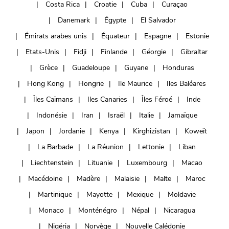
Costa Rica
Croatie
Cuba
Curaçao
Danemark
Égypte
El Salvador
Émirats arabes unis
Équateur
Espagne
Estonie
Etats-Unis
Fidji
Finlande
Géorgie
Gibraltar
Grèce
Guadeloupe
Guyane
Honduras
Hong Kong
Hongrie
Ile Maurice
Iles Baléares
Îles Caïmans
Iles Canaries
Îles Féroé
Inde
Indonésie
Iran
Israël
Italie
Jamaïque
Japon
Jordanie
Kenya
Kirghizistan
Koweït
La Barbade
La Réunion
Lettonie
Liban
Liechtenstein
Lituanie
Luxembourg
Macao
Macédoine
Madère
Malaisie
Malte
Maroc
Martinique
Mayotte
Mexique
Moldavie
Monaco
Monténégro
Népal
Nicaragua
Nigéria
Norvège
Nouvelle Calédonie