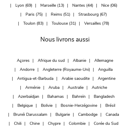
Lyon (69)
Marseille (13)
Nantes (44)
Nice (06)
Paris (75)
Reims (51)
Strasbourg (67)
Toulon (83)
Toulouse (31)
Versailles (78)
Nous livrons aussi
Açores
Afrique du sud
Albanie
Allemagne
Andorre
Angleterre (Royaume-Uni)
Anguilla
Antigua-et-Barbuda
Arabie saoudite
Argentine
Arménie
Aruba
Australie
Autriche
Azerbaïdjan
Bahamas
Bahreïn
Bangladesh
Belgique
Bolivie
Bosnie-Herzégovine
Brésil
Brunéi Darussalam
Bulgarie
Cambodge
Canada
Chili
Chine
Chypre
Colombie
Corée du Sud