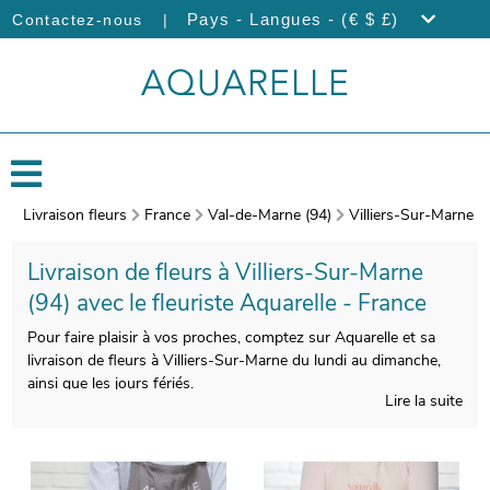
|
Pays - Langues - (€ $ £)
Contactez-nous
Livraison fleurs
France
Val-de-Marne (94)
Villiers-Sur-Marne
Livraison de fleurs à Villiers-Sur-Marne
(94) avec le fleuriste Aquarelle - France
Pour faire plaisir à vos proches, comptez sur Aquarelle et sa
livraison de fleurs à Villiers-Sur-Marne du lundi au dimanche,
ainsi que les jours fériés.
Lire la suite
Veiller à la qualité de la composition de votre bouquet est pour
nous indispensable, afin que le produit fini soit à la hauteur de
vos espérances. À l’issue de sa conception, une photographie
de votre bouquet sera prise. Par la suite, l’envoi au destinataire