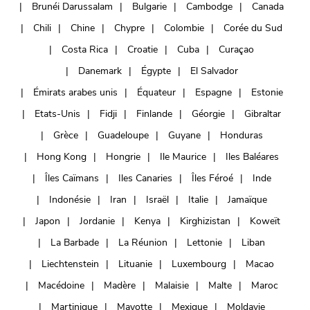
Brunéi Darussalam
Bulgarie
Cambodge
Canada
Chili
Chine
Chypre
Colombie
Corée du Sud
Costa Rica
Croatie
Cuba
Curaçao
Danemark
Égypte
El Salvador
Émirats arabes unis
Équateur
Espagne
Estonie
Etats-Unis
Fidji
Finlande
Géorgie
Gibraltar
Grèce
Guadeloupe
Guyane
Honduras
Hong Kong
Hongrie
Ile Maurice
Iles Baléares
Îles Caïmans
Iles Canaries
Îles Féroé
Inde
Indonésie
Iran
Israël
Italie
Jamaïque
Japon
Jordanie
Kenya
Kirghizistan
Koweït
La Barbade
La Réunion
Lettonie
Liban
Liechtenstein
Lituanie
Luxembourg
Macao
Macédoine
Madère
Malaisie
Malte
Maroc
Martinique
Mayotte
Mexique
Moldavie