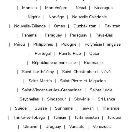
Monaco
Monténégro
Népal
Nicaragua
Nigéria
Norvège
Nouvelle Calédonie
Nouvelle-Zélande
Oman
Ouzbékistan
Pakistan
Panama
Paraguay
Paraguay
Pays-Bas
Pérou
Philippines
Pologne
Polynésie Française
Portugal
Puerto Rico
Qatar
République dominicaine
Roumanie
Saint-barthélémy
Saint-Christophe-et-Niévès
Saint-Martin
Saint-Pierre-et-Miquelon
Saint-Vincent-et-les-Grenadines
Sainte Lucie
Seychelles
Singapour
Slovénie
Sri Lanka
Suède
Suisse
Suriname
Taïwan
Thaïlande
Trinité-et-Tobago
Tunisie
Turkménistan
Turquie
Ukraine
Uruguay
Vanuatu
Venezuela