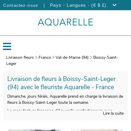
|
Pays - Langues - (€ $ £)
Contactez-nous
Livraison fleurs
France
Val-de-Marne (94)
Boissy-Saint-
Leger
Livraison de fleurs à Boissy-Saint-Leger
(94) avec le fleuriste Aquarelle - France
Dimanche, jours fériés, Aquarelle prend en charge la livraison de
fleurs à Boissy-Saint-Leger toute la semaine.
La manufacture française d’Aquarelle confectionnera avec
Lire la suite
beaucoup de soin votre bouquet. Nous photographierons votre
bouquet avant de l’emballage. Vous aurez ensuite la possibilité
de vous assurer que votre bouquet est bien conforme, puisque