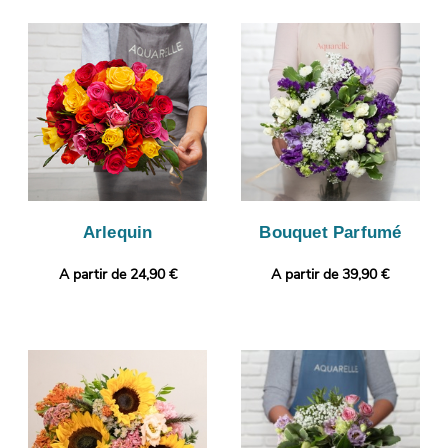
bouquet a pour but de vous faire profiter d’une qualité
impeccable. À l’issue de sa conception, une photo de votre
bouquet de fleurs sera prise. Ensuite, nous vous ferons parvenir
cette photo par mail, avant de gérer la livraison de votre
commande, à votre destinataire, à Le Perreux-Sur-Marne.
Rendez votre bouquet plus original encore en ajoutant selon
vos envies un message personnalisé, ou une photo imprimée.
Arlequin
Bouquet Parfumé
A partir de 24,90 €
A partir de 39,90 €