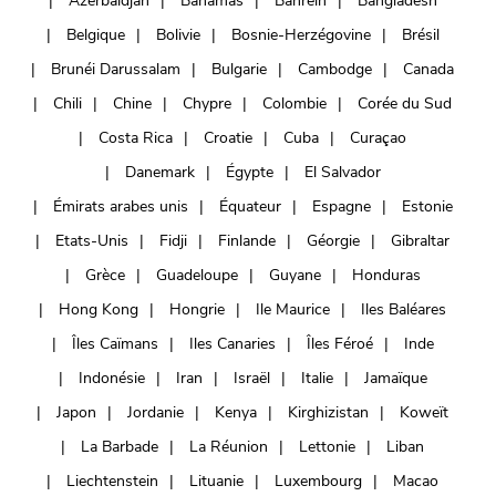
Azerbaïdjan
Bahamas
Bahreïn
Bangladesh
Belgique
Bolivie
Bosnie-Herzégovine
Brésil
Brunéi Darussalam
Bulgarie
Cambodge
Canada
Chili
Chine
Chypre
Colombie
Corée du Sud
Costa Rica
Croatie
Cuba
Curaçao
Danemark
Égypte
El Salvador
Émirats arabes unis
Équateur
Espagne
Estonie
Etats-Unis
Fidji
Finlande
Géorgie
Gibraltar
Grèce
Guadeloupe
Guyane
Honduras
Hong Kong
Hongrie
Ile Maurice
Iles Baléares
Îles Caïmans
Iles Canaries
Îles Féroé
Inde
Indonésie
Iran
Israël
Italie
Jamaïque
Japon
Jordanie
Kenya
Kirghizistan
Koweït
La Barbade
La Réunion
Lettonie
Liban
Liechtenstein
Lituanie
Luxembourg
Macao