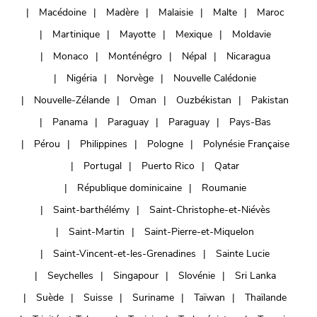
Macédoine
Madère
Malaisie
Malte
Maroc
Martinique
Mayotte
Mexique
Moldavie
Monaco
Monténégro
Népal
Nicaragua
Nigéria
Norvège
Nouvelle Calédonie
Nouvelle-Zélande
Oman
Ouzbékistan
Pakistan
Panama
Paraguay
Paraguay
Pays-Bas
Pérou
Philippines
Pologne
Polynésie Française
Portugal
Puerto Rico
Qatar
République dominicaine
Roumanie
Saint-barthélémy
Saint-Christophe-et-Niévès
Saint-Martin
Saint-Pierre-et-Miquelon
Saint-Vincent-et-les-Grenadines
Sainte Lucie
Seychelles
Singapour
Slovénie
Sri Lanka
Suède
Suisse
Suriname
Taïwan
Thaïlande