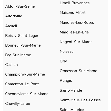
Limeil-Brevannes
Ablon-Sur-Seine
Maisons-Alfort
Alfortville
Mandres-Les-Roses
Arcueil
Marolles-En-Brie
Boissy-Saint-Leger
Nogent-Sur-Marne
Bonneuil-Sur-Marne
Noiseau
Bry-Sur-Marne
Orly
Cachan
Ormesson-Sur-Marne
Champigny-Sur-Marne
Rungis
Charenton-Le-Pont
Saint-Mande
Chennevieres-Sur-Marne
Saint-Maur-Des-Fosses
Chevilly-Larue
Saint-Maurice