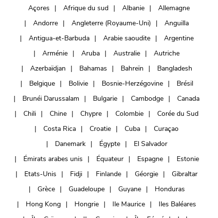
Açores
Afrique du sud
Albanie
Allemagne
Andorre
Angleterre (Royaume-Uni)
Anguilla
Antigua-et-Barbuda
Arabie saoudite
Argentine
Arménie
Aruba
Australie
Autriche
Azerbaïdjan
Bahamas
Bahreïn
Bangladesh
Belgique
Bolivie
Bosnie-Herzégovine
Brésil
Brunéi Darussalam
Bulgarie
Cambodge
Canada
Chili
Chine
Chypre
Colombie
Corée du Sud
Costa Rica
Croatie
Cuba
Curaçao
Danemark
Égypte
El Salvador
Émirats arabes unis
Équateur
Espagne
Estonie
Etats-Unis
Fidji
Finlande
Géorgie
Gibraltar
Grèce
Guadeloupe
Guyane
Honduras
Hong Kong
Hongrie
Ile Maurice
Iles Baléares