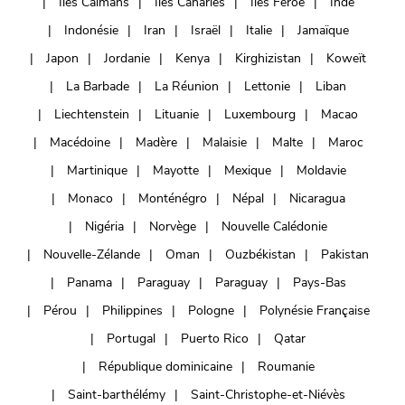
Îles Caïmans
Iles Canaries
Îles Féroé
Inde
Indonésie
Iran
Israël
Italie
Jamaïque
Japon
Jordanie
Kenya
Kirghizistan
Koweït
La Barbade
La Réunion
Lettonie
Liban
Liechtenstein
Lituanie
Luxembourg
Macao
Macédoine
Madère
Malaisie
Malte
Maroc
Martinique
Mayotte
Mexique
Moldavie
Monaco
Monténégro
Népal
Nicaragua
Nigéria
Norvège
Nouvelle Calédonie
Nouvelle-Zélande
Oman
Ouzbékistan
Pakistan
Panama
Paraguay
Paraguay
Pays-Bas
Pérou
Philippines
Pologne
Polynésie Française
Portugal
Puerto Rico
Qatar
République dominicaine
Roumanie
Saint-barthélémy
Saint-Christophe-et-Niévès