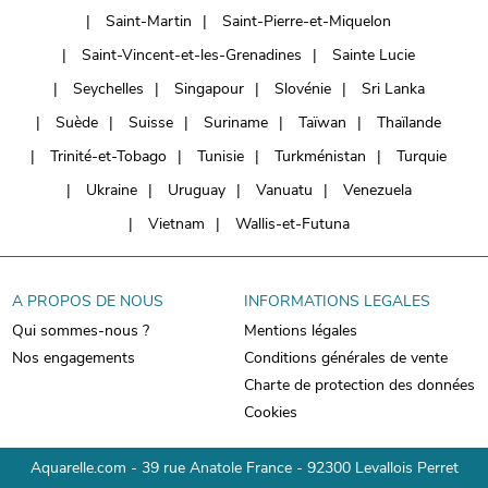
Saint-Martin
Saint-Pierre-et-Miquelon
Saint-Vincent-et-les-Grenadines
Sainte Lucie
Seychelles
Singapour
Slovénie
Sri Lanka
Suède
Suisse
Suriname
Taïwan
Thaïlande
Trinité-et-Tobago
Tunisie
Turkménistan
Turquie
Ukraine
Uruguay
Vanuatu
Venezuela
Vietnam
Wallis-et-Futuna
A PROPOS DE NOUS
INFORMATIONS LEGALES
Qui sommes-nous ?
Mentions légales
Nos engagements
Conditions générales de vente
Charte de protection des données
Cookies
Aquarelle.com - 39 rue Anatole France - 92300 Levallois Perret