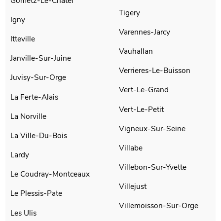
Gometz-Le-Chatel
Tigery
Igny
Varennes-Jarcy
Itteville
Vauhallan
Janville-Sur-Juine
Verrieres-Le-Buisson
Juvisy-Sur-Orge
Vert-Le-Grand
La Ferte-Alais
Vert-Le-Petit
La Norville
Vigneux-Sur-Seine
La Ville-Du-Bois
Villabe
Lardy
Villebon-Sur-Yvette
Le Coudray-Montceaux
Villejust
Le Plessis-Pate
Villemoisson-Sur-Orge
Les Ulis