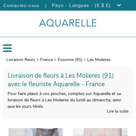
|
Pays - Langues - (€ $ £)
Contactez-nous
Livraison fleurs
France
Essonne (91)
Les Molieres
Livraison de fleurs à Les Molieres (91)
avec le fleuriste Aquarelle - France
Pour faire plaisir à vos proches, comptez sur Aquarelle et sa
livraison de fleurs à Les Molieres du lundi au dimanche, ainsi
que les jours fériés.
Lire la suite
Les fleuristes Aquarelle confectionneront avec un soin tout
particulier votre bouquet. Une fois enveloppé dans un vase de
protection, spécialement conçu pour cela, votre bouquet est
pris en photo. Vous pourrez visualiser le style de votre bouquet,