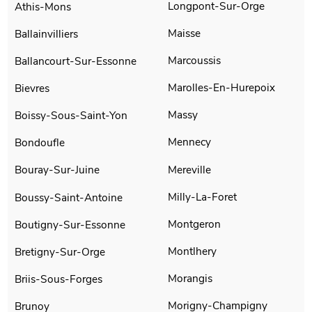
Longpont-Sur-Orge
Athis-Mons
Maisse
Ballainvilliers
Marcoussis
Ballancourt-Sur-Essonne
Marolles-En-Hurepoix
Bievres
Massy
Boissy-Sous-Saint-Yon
Mennecy
Bondoufle
Mereville
Bouray-Sur-Juine
Milly-La-Foret
Boussy-Saint-Antoine
Montgeron
Boutigny-Sur-Essonne
Montlhery
Bretigny-Sur-Orge
Morangis
Briis-Sous-Forges
Morigny-Champigny
Brunoy