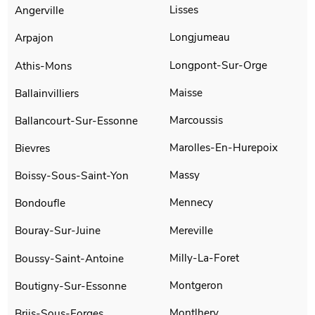
Lisses
Angerville
Longjumeau
Arpajon
Longpont-Sur-Orge
Athis-Mons
Maisse
Ballainvilliers
Marcoussis
Ballancourt-Sur-Essonne
Marolles-En-Hurepoix
Bievres
Massy
Boissy-Sous-Saint-Yon
Mennecy
Bondoufle
Mereville
Bouray-Sur-Juine
Milly-La-Foret
Boussy-Saint-Antoine
Montgeron
Boutigny-Sur-Essonne
Montlhery
Briis-Sous-Forges