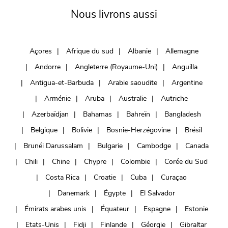
Nous livrons aussi
Açores
Afrique du sud
Albanie
Allemagne
Andorre
Angleterre (Royaume-Uni)
Anguilla
Antigua-et-Barbuda
Arabie saoudite
Argentine
Arménie
Aruba
Australie
Autriche
Azerbaïdjan
Bahamas
Bahreïn
Bangladesh
Belgique
Bolivie
Bosnie-Herzégovine
Brésil
Brunéi Darussalam
Bulgarie
Cambodge
Canada
Chili
Chine
Chypre
Colombie
Corée du Sud
Costa Rica
Croatie
Cuba
Curaçao
Danemark
Égypte
El Salvador
Émirats arabes unis
Équateur
Espagne
Estonie
Etats-Unis
Fidji
Finlande
Géorgie
Gibraltar