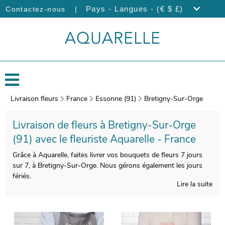
|
Pays - Langues - (€ $ £)
Contactez-nous
Livraison fleurs
France
Essonne (91)
Bretigny-Sur-Orge
Livraison de fleurs à Bretigny-Sur-Orge
(91) avec le fleuriste Aquarelle - France
Grâce à Aquarelle, faites livrer vos bouquets de fleurs 7 jours
sur 7, à Bretigny-Sur-Orge. Nous gérons également les jours
fériés.
Lire la suite
Veiller à la qualité de la composition de votre bouquet est pour
nous essentiel, afin que le produit fini soit à la hauteur de vos
souhaits. Après sa création, une photo de votre composition
florale sera prise. Vous aurez ensuite la possibilité de contrôler