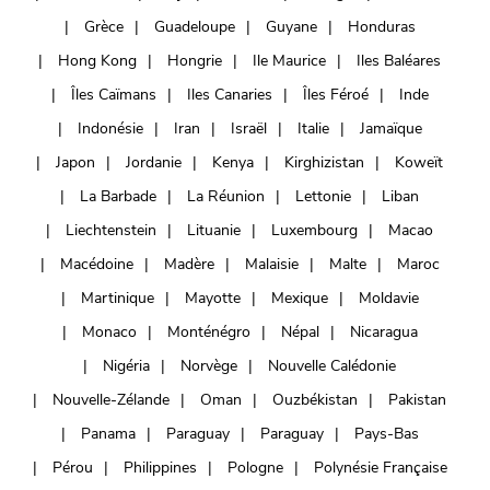
Grèce
Guadeloupe
Guyane
Honduras
Hong Kong
Hongrie
Ile Maurice
Iles Baléares
Îles Caïmans
Iles Canaries
Îles Féroé
Inde
Indonésie
Iran
Israël
Italie
Jamaïque
Japon
Jordanie
Kenya
Kirghizistan
Koweït
La Barbade
La Réunion
Lettonie
Liban
Liechtenstein
Lituanie
Luxembourg
Macao
Macédoine
Madère
Malaisie
Malte
Maroc
Martinique
Mayotte
Mexique
Moldavie
Monaco
Monténégro
Népal
Nicaragua
Nigéria
Norvège
Nouvelle Calédonie
Nouvelle-Zélande
Oman
Ouzbékistan
Pakistan
Panama
Paraguay
Paraguay
Pays-Bas
Pérou
Philippines
Pologne
Polynésie Française