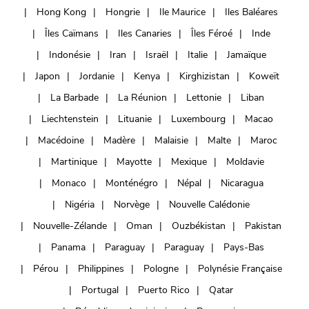
Hong Kong
Hongrie
Ile Maurice
Iles Baléares
Îles Caïmans
Iles Canaries
Îles Féroé
Inde
Indonésie
Iran
Israël
Italie
Jamaïque
Japon
Jordanie
Kenya
Kirghizistan
Koweït
La Barbade
La Réunion
Lettonie
Liban
Liechtenstein
Lituanie
Luxembourg
Macao
Macédoine
Madère
Malaisie
Malte
Maroc
Martinique
Mayotte
Mexique
Moldavie
Monaco
Monténégro
Népal
Nicaragua
Nigéria
Norvège
Nouvelle Calédonie
Nouvelle-Zélande
Oman
Ouzbékistan
Pakistan
Panama
Paraguay
Paraguay
Pays-Bas
Pérou
Philippines
Pologne
Polynésie Française
Portugal
Puerto Rico
Qatar