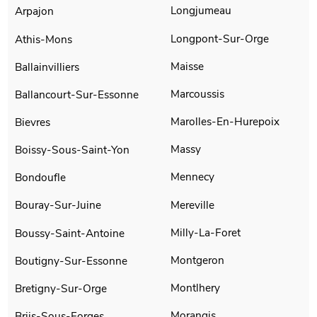
Longjumeau
Arpajon
Longpont-Sur-Orge
Athis-Mons
Maisse
Ballainvilliers
Marcoussis
Ballancourt-Sur-Essonne
Marolles-En-Hurepoix
Bievres
Massy
Boissy-Sous-Saint-Yon
Mennecy
Bondoufle
Mereville
Bouray-Sur-Juine
Milly-La-Foret
Boussy-Saint-Antoine
Montgeron
Boutigny-Sur-Essonne
Montlhery
Bretigny-Sur-Orge
Morangis
Briis-Sous-Forges