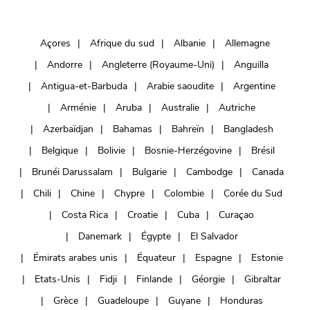
Açores
Afrique du sud
Albanie
Allemagne
Andorre
Angleterre (Royaume-Uni)
Anguilla
Antigua-et-Barbuda
Arabie saoudite
Argentine
Arménie
Aruba
Australie
Autriche
Azerbaïdjan
Bahamas
Bahreïn
Bangladesh
Belgique
Bolivie
Bosnie-Herzégovine
Brésil
Brunéi Darussalam
Bulgarie
Cambodge
Canada
Chili
Chine
Chypre
Colombie
Corée du Sud
Costa Rica
Croatie
Cuba
Curaçao
Danemark
Égypte
El Salvador
Émirats arabes unis
Équateur
Espagne
Estonie
Etats-Unis
Fidji
Finlande
Géorgie
Gibraltar
Grèce
Guadeloupe
Guyane
Honduras