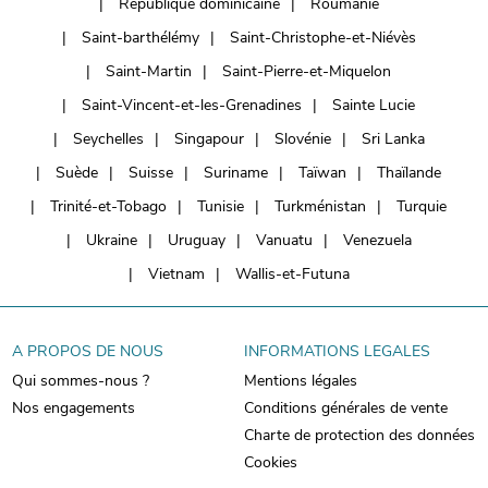
République dominicaine
Roumanie
Saint-barthélémy
Saint-Christophe-et-Niévès
Saint-Martin
Saint-Pierre-et-Miquelon
Saint-Vincent-et-les-Grenadines
Sainte Lucie
Seychelles
Singapour
Slovénie
Sri Lanka
Suède
Suisse
Suriname
Taïwan
Thaïlande
Trinité-et-Tobago
Tunisie
Turkménistan
Turquie
Ukraine
Uruguay
Vanuatu
Venezuela
Vietnam
Wallis-et-Futuna
A PROPOS DE NOUS
INFORMATIONS LEGALES
Qui sommes-nous ?
Mentions légales
Nos engagements
Conditions générales de vente
Charte de protection des données
Cookies