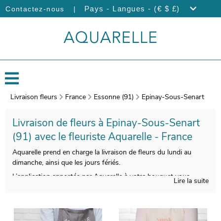
|
Pays - Langues - (€ $ £)
Contactez-nous
Livraison fleurs
France
Essonne (91)
Epinay-Sous-Senart
Livraison de fleurs à Epinay-Sous-Senart
(91) avec le fleuriste Aquarelle - France
Aquarelle prend en charge la livraison de fleurs du lundi au
dimanche, ainsi que les jours fériés.
L’application apportée par Aquarelle à votre bouquet vous
Lire la suite
permettra de disposer d’une composition florale esthétique et
de bonne qualité. Après sa réalisation, un vase de transport
viendra emballer votre composition florale. Avant de l’envoyer,
votre bouquet sera pris en photo. Nous vous enverrons ensuite