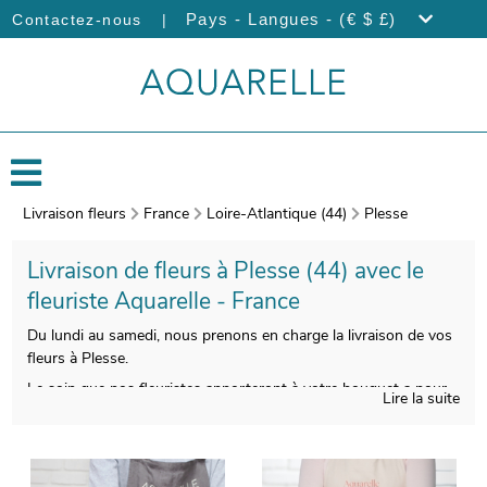
|
Pays - Langues - (€ $ £)
Contactez-nous
Livraison fleurs
France
Loire-Atlantique (44)
Plesse
Livraison de fleurs à Plesse (44) avec le
fleuriste Aquarelle - France
Du lundi au samedi, nous prenons en charge la livraison de vos
fleurs à Plesse.
Le soin que nos fleuristes apporteront à votre bouquet a pour
Lire la suite
but de vous faire disposer d’une qualité indiscutable. À l’issue
de sa composition, une photo de votre bouquet de fleurs sera
prise. Enfin, nous vous ferons parvenir cette photographie par
mail, avant son expédition à Plesse. Rendez votre cadeau plus