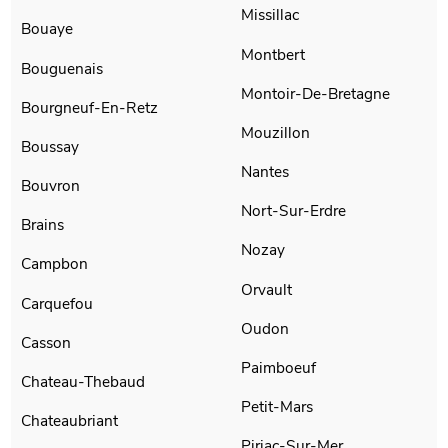
Missillac
Bouaye
Montbert
Bouguenais
Montoir-De-Bretagne
Bourgneuf-En-Retz
Mouzillon
Boussay
Nantes
Bouvron
Nort-Sur-Erdre
Brains
Nozay
Campbon
Orvault
Carquefou
Oudon
Casson
Paimboeuf
Chateau-Thebaud
Petit-Mars
Chateaubriant
Piriac-Sur-Mer