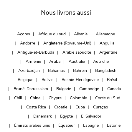
Nous livrons aussi
Açores
Afrique du sud
Albanie
Allemagne
Andorre
Angleterre (Royaume-Uni)
Anguilla
Antigua-et-Barbuda
Arabie saoudite
Argentine
Arménie
Aruba
Australie
Autriche
Azerbaïdjan
Bahamas
Bahreïn
Bangladesh
Belgique
Bolivie
Bosnie-Herzégovine
Brésil
Brunéi Darussalam
Bulgarie
Cambodge
Canada
Chili
Chine
Chypre
Colombie
Corée du Sud
Costa Rica
Croatie
Cuba
Curaçao
Danemark
Égypte
El Salvador
Émirats arabes unis
Équateur
Espagne
Estonie