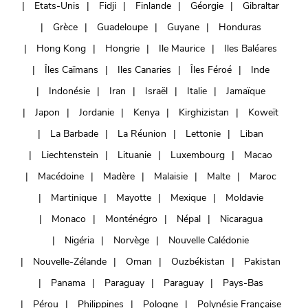
Etats-Unis
Fidji
Finlande
Géorgie
Gibraltar
Grèce
Guadeloupe
Guyane
Honduras
Hong Kong
Hongrie
Ile Maurice
Iles Baléares
Îles Caïmans
Iles Canaries
Îles Féroé
Inde
Indonésie
Iran
Israël
Italie
Jamaïque
Japon
Jordanie
Kenya
Kirghizistan
Koweït
La Barbade
La Réunion
Lettonie
Liban
Liechtenstein
Lituanie
Luxembourg
Macao
Macédoine
Madère
Malaisie
Malte
Maroc
Martinique
Mayotte
Mexique
Moldavie
Monaco
Monténégro
Népal
Nicaragua
Nigéria
Norvège
Nouvelle Calédonie
Nouvelle-Zélande
Oman
Ouzbékistan
Pakistan
Panama
Paraguay
Paraguay
Pays-Bas
Pérou
Philippines
Pologne
Polynésie Française