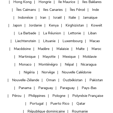
Hong Kong
Hongrie
Ile Maurice
Iles Baléares
Îles Caïmans
Iles Canaries
Îles Féroé
Inde
Indonésie
Iran
Israël
Italie
Jamaïque
Japon
Jordanie
Kenya
Kirghizistan
Koweït
La Barbade
La Réunion
Lettonie
Liban
Liechtenstein
Lituanie
Luxembourg
Macao
Macédoine
Madère
Malaisie
Malte
Maroc
Martinique
Mayotte
Mexique
Moldavie
Monaco
Monténégro
Népal
Nicaragua
Nigéria
Norvège
Nouvelle Calédonie
Nouvelle-Zélande
Oman
Ouzbékistan
Pakistan
Panama
Paraguay
Paraguay
Pays-Bas
Pérou
Philippines
Pologne
Polynésie Française
Portugal
Puerto Rico
Qatar
République dominicaine
Roumanie