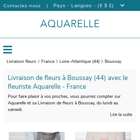
|
Pays - Langues - (€ $ £)
Contactez-nous
Livraison fleurs
France
Loire-Atlantique (44)
Boussay
Livraison de fleurs à Boussay (44) avec le
fleuriste Aquarelle - France
Pour faire plaisir à vos proches, vous pourrez compter sur
Aquarelle et sa Livraison de fleurs à Boussay, du lundi au
samedi.
Lire la suite
L’attention portée par Aquarelle à la composition de votre
bouquet de fleurs vous permettra de profiter d’une composition
florale belle à regarder et de bonne qualité. Nous
l’envelopperons ensuite dans un porte-bouquet de protection,