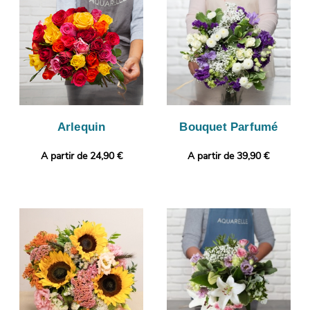
puis votre bouquet est pris en photo. Nous vous enverrons
ensuite cette image de manière à ce que vous puissiez vous
assurer que le bouquet de fleurs envoyé est le même que celui
que vous avez sélectionné. Finalement, il sera livré en express à
Boussay. Rendez votre cadeau plus personnel encore avec une
photo ou un message de votre choix.
Arlequin
Bouquet Parfumé
A partir de 24,90 €
A partir de 39,90 €