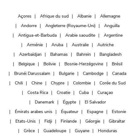
Açores
Afrique du sud
Albanie
Allemagne
Andorre
Angleterre (Royaume-Uni)
Anguilla
Antigua-et-Barbuda
Arabie saoudite
Argentine
Arménie
Aruba
Australie
Autriche
Azerbaïdjan
Bahamas
Bahreïn
Bangladesh
Belgique
Bolivie
Bosnie-Herzégovine
Brésil
Brunéi Darussalam
Bulgarie
Cambodge
Canada
Chili
Chine
Chypre
Colombie
Corée du Sud
Costa Rica
Croatie
Cuba
Curaçao
Danemark
Égypte
El Salvador
Émirats arabes unis
Équateur
Espagne
Estonie
Etats-Unis
Fidji
Finlande
Géorgie
Gibraltar
Grèce
Guadeloupe
Guyane
Honduras