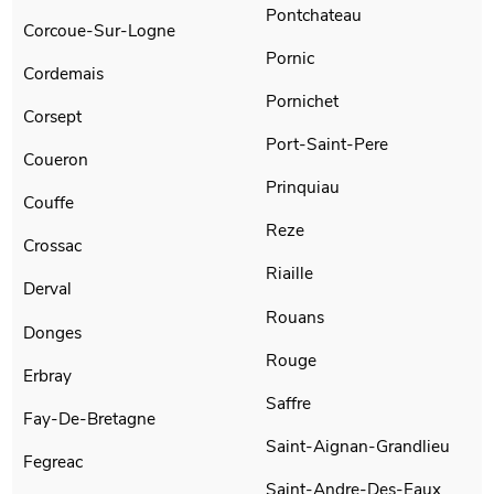
Pontchateau
Corcoue-Sur-Logne
Pornic
Cordemais
Pornichet
Corsept
Port-Saint-Pere
Coueron
Prinquiau
Couffe
Reze
Crossac
Riaille
Derval
Rouans
Donges
Rouge
Erbray
Saffre
Fay-De-Bretagne
Saint-Aignan-Grandlieu
Fegreac
Saint-Andre-Des-Eaux