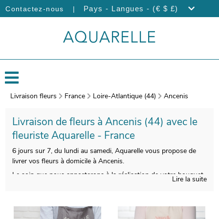
|
Pays - Langues - (€ $ £)
Contactez-nous
Livraison fleurs
France
Loire-Atlantique (44)
Ancenis
Livraison de fleurs à Ancenis (44) avec le
fleuriste Aquarelle - France
6 jours sur 7, du lundi au samedi, Aquarelle vous propose de
livrer vos fleurs à domicile à Ancenis.
Le soin que nous apporterons à la réalisation de votre bouquet
Lire la suite
vous donnera la chance de disposer d’une composition florale
qui soit esthétique et qualitative à la fois. Votre composition
florale sera ensuite conditionnée, et une photo de vos produits
commandés sera prise, une fois le bouquet inséré dans un