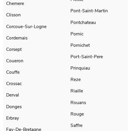
Chemere
Pont-Saint-Martin
Clisson
Pontchateau
Corcoue-Sur-Logne
Pornic
Cordemais
Pornichet
Corsept
Port-Saint-Pere
Coueron
Prinquiau
Couffe
Reze
Crossac
Riaille
Derval
Rouans
Donges
Rouge
Erbray
Saffre
Fay-De-Bretagne