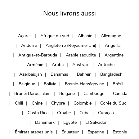
Nous livrons aussi
Açores
Afrique du sud
Albanie
Allemagne
Andorre
Angleterre (Royaume-Uni)
Anguilla
Antigua-et-Barbuda
Arabie saoudite
Argentine
Arménie
Aruba
Australie
Autriche
Azerbaïdjan
Bahamas
Bahreïn
Bangladesh
Belgique
Bolivie
Bosnie-Herzégovine
Brésil
Brunéi Darussalam
Bulgarie
Cambodge
Canada
Chili
Chine
Chypre
Colombie
Corée du Sud
Costa Rica
Croatie
Cuba
Curaçao
Danemark
Égypte
El Salvador
Émirats arabes unis
Équateur
Espagne
Estonie