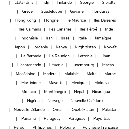
Etats-Unis
Fidji
Finlande
Géorgie
Gibraltar
Grèce
Guadeloupe
Guyane
Honduras
Hong Kong
Hongrie
Ile Maurice
Iles Baléares
Îles Caïmans
Iles Canaries
Îles Féroé
Inde
Indonésie
Iran
Israël
Italie
Jamaïque
Japon
Jordanie
Kenya
Kirghizistan
Koweït
La Barbade
La Réunion
Lettonie
Liban
Liechtenstein
Lituanie
Luxembourg
Macao
Macédoine
Madère
Malaisie
Malte
Maroc
Martinique
Mayotte
Mexique
Moldavie
Monaco
Monténégro
Népal
Nicaragua
Nigéria
Norvège
Nouvelle Calédonie
Nouvelle-Zélande
Oman
Ouzbékistan
Pakistan
Panama
Paraguay
Paraguay
Pays-Bas
Pérou
Philippines
Pologne
Polynésie Française