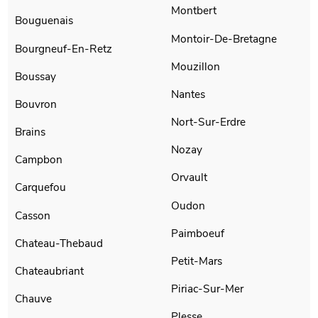
Montbert
Bouguenais
Montoir-De-Bretagne
Bourgneuf-En-Retz
Mouzillon
Boussay
Nantes
Bouvron
Nort-Sur-Erdre
Brains
Nozay
Campbon
Orvault
Carquefou
Oudon
Casson
Paimboeuf
Chateau-Thebaud
Petit-Mars
Chateaubriant
Piriac-Sur-Mer
Chauve
Plesse