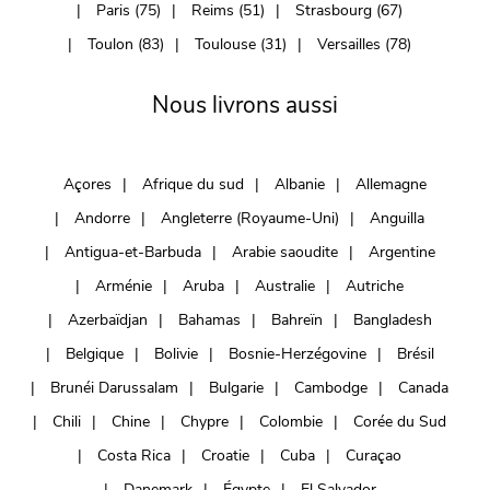
Paris (75)
Reims (51)
Strasbourg (67)
Toulon (83)
Toulouse (31)
Versailles (78)
Nous livrons aussi
Açores
Afrique du sud
Albanie
Allemagne
Andorre
Angleterre (Royaume-Uni)
Anguilla
Antigua-et-Barbuda
Arabie saoudite
Argentine
Arménie
Aruba
Australie
Autriche
Azerbaïdjan
Bahamas
Bahreïn
Bangladesh
Belgique
Bolivie
Bosnie-Herzégovine
Brésil
Brunéi Darussalam
Bulgarie
Cambodge
Canada
Chili
Chine
Chypre
Colombie
Corée du Sud
Costa Rica
Croatie
Cuba
Curaçao
Danemark
Égypte
El Salvador