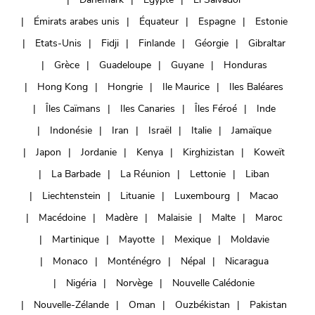
Émirats arabes unis
Équateur
Espagne
Estonie
Etats-Unis
Fidji
Finlande
Géorgie
Gibraltar
Grèce
Guadeloupe
Guyane
Honduras
Hong Kong
Hongrie
Ile Maurice
Iles Baléares
Îles Caïmans
Iles Canaries
Îles Féroé
Inde
Indonésie
Iran
Israël
Italie
Jamaïque
Japon
Jordanie
Kenya
Kirghizistan
Koweït
La Barbade
La Réunion
Lettonie
Liban
Liechtenstein
Lituanie
Luxembourg
Macao
Macédoine
Madère
Malaisie
Malte
Maroc
Martinique
Mayotte
Mexique
Moldavie
Monaco
Monténégro
Népal
Nicaragua
Nigéria
Norvège
Nouvelle Calédonie
Nouvelle-Zélande
Oman
Ouzbékistan
Pakistan