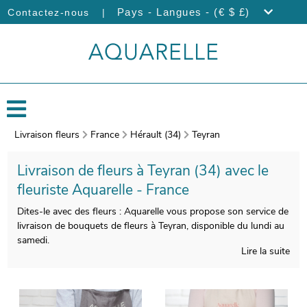
|
Pays - Langues - (€ $ £)
Contactez-nous
Livraison fleurs
France
Hérault (34)
Teyran
Livraison de fleurs à Teyran (34) avec le
fleuriste Aquarelle - France
Dites-le avec des fleurs : Aquarelle vous propose son service de
livraison de bouquets de fleurs à Teyran, disponible du lundi au
samedi.
Lire la suite
La manufacture française d’Aquarelle composera avec
beaucoup de soin votre bouquet. Àprès sa confection, votre
bouquet sera enveloppé dans un porte-bouquet de protection.
Àvant de l’expédier, une photographie de votre composition