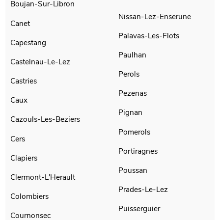
Boujan-Sur-Libron
Nissan-Lez-Enserune
Canet
Palavas-Les-Flots
Capestang
Paulhan
Castelnau-Le-Lez
Perols
Castries
Pezenas
Caux
Pignan
Cazouls-Les-Beziers
Pomerols
Cers
Portiragnes
Clapiers
Poussan
Clermont-L'Herault
Prades-Le-Lez
Colombiers
Puisserguier
Cournonsec