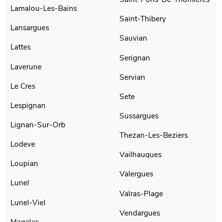
Lamalou-Les-Bains
Saint-Thibery
Lansargues
Sauvian
Lattes
Serignan
Laverune
Servian
Le Cres
Sete
Lespignan
Sussargues
Lignan-Sur-Orb
Thezan-Les-Beziers
Lodeve
Vailhauques
Loupian
Valergues
Lunel
Valras-Plage
Lunel-Viel
Vendargues
Magalas