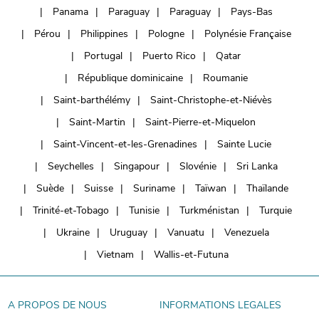
Panama
Paraguay
Paraguay
Pays-Bas
Pérou
Philippines
Pologne
Polynésie Française
Portugal
Puerto Rico
Qatar
République dominicaine
Roumanie
Saint-barthélémy
Saint-Christophe-et-Niévès
Saint-Martin
Saint-Pierre-et-Miquelon
Saint-Vincent-et-les-Grenadines
Sainte Lucie
Seychelles
Singapour
Slovénie
Sri Lanka
Suède
Suisse
Suriname
Taïwan
Thaïlande
Trinité-et-Tobago
Tunisie
Turkménistan
Turquie
Ukraine
Uruguay
Vanuatu
Venezuela
Vietnam
Wallis-et-Futuna
A PROPOS DE NOUS
INFORMATIONS LEGALES