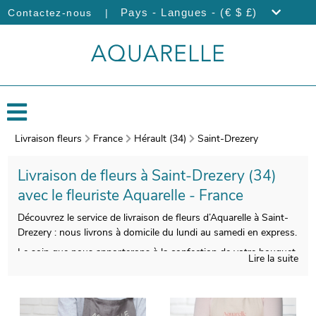
|
Pays - Langues - (€ $ £)
Contactez-nous
Livraison fleurs
France
Hérault (34)
Saint-Drezery
Livraison de fleurs à Saint-Drezery (34)
avec le fleuriste Aquarelle - France
Découvrez le service de livraison de fleurs d’Aquarelle à Saint-
Drezery : nous livrons à domicile du lundi au samedi en express.
Le soin que nous apporterons à la confection de votre bouquet
Lire la suite
a pour but de vous faire disposer d’une qualité impeccable. Nos
artisans photographieront votre bouquet avant de l’emballer.
Vous recevrez ensuite cette photographie de manière à ce que
vous puissiez vous assurer que le bouquet envoyé est le même