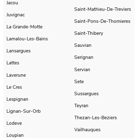
Jacou
Saint-Mathieu-De-Treviers
Juvignac
Saint-Pons-De-Thomieres
La Grande-Motte
Saint-Thibery
Lamalou-Les-Bains
Sauvian
Lansargues
Serignan
Lattes
Servian
Laverune
Sete
Le Cres
Sussargues
Lespignan
Teyran
Lignan-Sur-Orb
Thezan-Les-Beziers
Lodeve
Vailhauques
Loupian