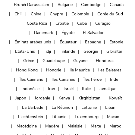
Brunéi Darussalam
Bulgarie
Cambodge
Canada
Chili
Chine
Chypre
Colombie
Corée du Sud
Costa Rica
Croatie
Cuba
Curaçao
Danemark
Égypte
El Salvador
Émirats arabes unis
Équateur
Espagne
Estonie
Etats-Unis
Fidji
Finlande
Géorgie
Gibraltar
Grèce
Guadeloupe
Guyane
Honduras
Hong Kong
Hongrie
Ile Maurice
Iles Baléares
Îles Caïmans
Iles Canaries
Îles Féroé
Inde
Indonésie
Iran
Israël
Italie
Jamaïque
Japon
Jordanie
Kenya
Kirghizistan
Koweït
La Barbade
La Réunion
Lettonie
Liban
Liechtenstein
Lituanie
Luxembourg
Macao
Macédoine
Madère
Malaisie
Malte
Maroc