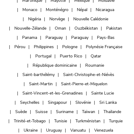
Martinique
Mayotte
Mexique
Moldavie
Monaco
Monténégro
Népal
Nicaragua
Nigéria
Norvège
Nouvelle Calédonie
Nouvelle-Zélande
Oman
Ouzbékistan
Pakistan
Panama
Paraguay
Paraguay
Pays-Bas
Pérou
Philippines
Pologne
Polynésie Française
Portugal
Puerto Rico
Qatar
République dominicaine
Roumanie
Saint-barthélémy
Saint-Christophe-et-Niévès
Saint-Martin
Saint-Pierre-et-Miquelon
Saint-Vincent-et-les-Grenadines
Sainte Lucie
Seychelles
Singapour
Slovénie
Sri Lanka
Suède
Suisse
Suriname
Taïwan
Thaïlande
Trinité-et-Tobago
Tunisie
Turkménistan
Turquie
Ukraine
Uruguay
Vanuatu
Venezuela