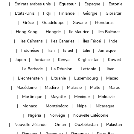
Émirats arabes unis
Équateur
Espagne
Estonie
Etats-Unis
Fidji
Finlande
Géorgie
Gibraltar
Grèce
Guadeloupe
Guyane
Honduras
Hong Kong
Hongrie
Ile Maurice
Iles Baléares
Îles Caïmans
Iles Canaries
Îles Féroé
Inde
Indonésie
Iran
Israël
Italie
Jamaïque
Japon
Jordanie
Kenya
Kirghizistan
Koweït
La Barbade
La Réunion
Lettonie
Liban
Liechtenstein
Lituanie
Luxembourg
Macao
Macédoine
Madère
Malaisie
Malte
Maroc
Martinique
Mayotte
Mexique
Moldavie
Monaco
Monténégro
Népal
Nicaragua
Nigéria
Norvège
Nouvelle Calédonie
Nouvelle-Zélande
Oman
Ouzbékistan
Pakistan
Panama
Paraguay
Paraguay
Pays-Bas