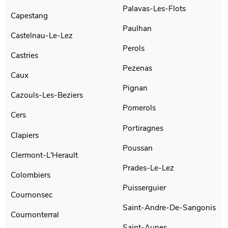
Palavas-Les-Flots
Capestang
Paulhan
Castelnau-Le-Lez
Perols
Castries
Pezenas
Caux
Pignan
Cazouls-Les-Beziers
Pomerols
Cers
Portiragnes
Clapiers
Poussan
Clermont-L'Herault
Prades-Le-Lez
Colombiers
Puisserguier
Cournonsec
Saint-Andre-De-Sangonis
Cournonterral
Saint-Aunes