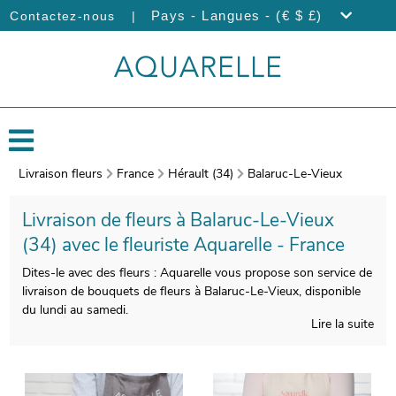
|
Pays - Langues - (€ $ £)
Contactez-nous
Livraison fleurs
France
Hérault (34)
Balaruc-Le-Vieux
Livraison de fleurs à Balaruc-Le-Vieux
(34) avec le fleuriste Aquarelle - France
Dites-le avec des fleurs : Aquarelle vous propose son service de
livraison de bouquets de fleurs à Balaruc-Le-Vieux, disponible
du lundi au samedi.
Lire la suite
Le soin que nos artisans-fleuristes apporteront à la confection
de votre bouquet de fleurs vous permettra de disposer d’une
composition florale esthétique et de bonne qualité. Àprès sa
création, un vase de protection viendra emballer votre bouquet.