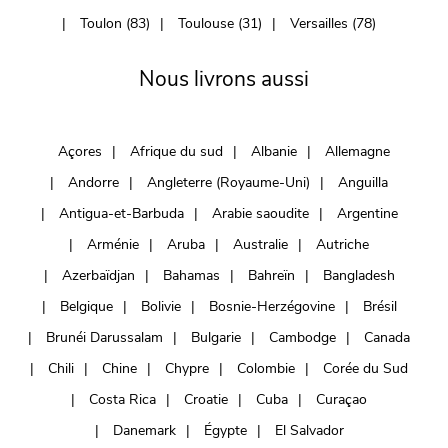
Toulon (83)
Toulouse (31)
Versailles (78)
Nous livrons aussi
Açores
Afrique du sud
Albanie
Allemagne
Andorre
Angleterre (Royaume-Uni)
Anguilla
Antigua-et-Barbuda
Arabie saoudite
Argentine
Arménie
Aruba
Australie
Autriche
Azerbaïdjan
Bahamas
Bahreïn
Bangladesh
Belgique
Bolivie
Bosnie-Herzégovine
Brésil
Brunéi Darussalam
Bulgarie
Cambodge
Canada
Chili
Chine
Chypre
Colombie
Corée du Sud
Costa Rica
Croatie
Cuba
Curaçao
Danemark
Égypte
El Salvador