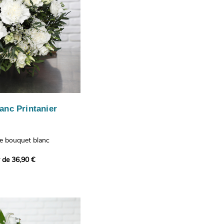
anc Printanier
re bouquet blanc
 lisianthus, d'oeillets et
r de 36,90 €
 bouquet offre une
e fraîcheur printanière qui
 à tous ceux qui le
hus représentent la
issance, les oeillets
 l'admiration, tandis que