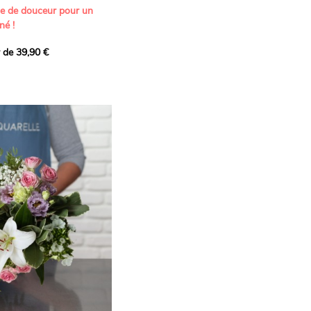
ne de douceur pour un
né !
r de 39,90 €
icat et généreux, imaginé
istes pour transmettre vos
s.
lanches apportent à cette
e pureté et de
 les giroflées dévoilent
ne allure naturellement
, léger et aérien, vient
 de douceur, pendant que
t une note d’élégance et de
rmonie florale.
ectionnée avec soin pour
lumineux, plein de
se. Avec son bel équilibre
et parfum, cette création
 célébrer les plus beaux
râce et émotion.