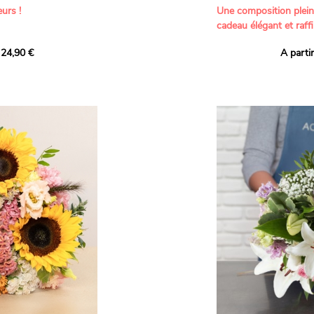
urs !
Une composition plei
cadeau élégant et raffi
a part belle aux teintes
 24,90 €
A parti
né garanti. Un
Offrez un bouquet dél
icolores aux variétés
par nos artisans fleur
es, parfait pour
plus tendres attention
nds bonheurs.
Les roses branchues b
ua', 'Red Calypso',
création une touche d
ld Calypso', connues
romantisme, tandis que
eurs teintes
un parfum délicat et u
 épanouissement de
poétique. Le gypsophile
envelopper l’ensemble
s dans un bouquet de
les lisianthus ajouten
raffinement à cette ha
Chaque tige a été sél
de roses roses,
composer un bouquet 
charme et de délicates
r structurer
entre volume, finesse 
florale est idéale pour
moments de vie avec g