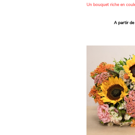
Un bouquet riche en coule
Ce bouquet Arlequin fait l
A partir de
vives pour un effet vitami
assortiment de roses mult
soigneusement sélectionné
célébrer les petits et gra
Retrouvez les variétés 'Aq
'Tropical Amazone' et 'Wi
pour leur tenue en vase, l
incroyables et le parfait
leurs boutons.
Une explosion de couleur
roses fraîches !
Il contient :
- Un mélange harmonieux 
rouges, jaunes et orange
- Quelques feuillages pou
À offrir pour :