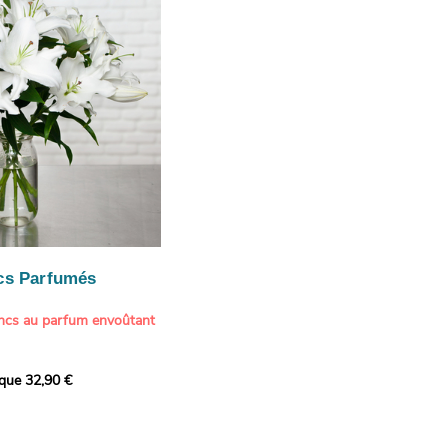
te une touche délicate et
cs Parfumés
ancs au parfum envoûtant
xception avec cette
ique 32,90 €
de lys blancs signée
fum intense et leur grâce
ortent une touche de