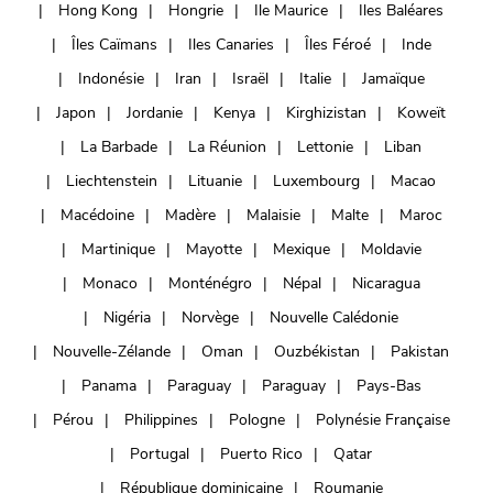
Hong Kong
Hongrie
Ile Maurice
Iles Baléares
Îles Caïmans
Iles Canaries
Îles Féroé
Inde
Indonésie
Iran
Israël
Italie
Jamaïque
Japon
Jordanie
Kenya
Kirghizistan
Koweït
La Barbade
La Réunion
Lettonie
Liban
Liechtenstein
Lituanie
Luxembourg
Macao
Macédoine
Madère
Malaisie
Malte
Maroc
Martinique
Mayotte
Mexique
Moldavie
Monaco
Monténégro
Népal
Nicaragua
Nigéria
Norvège
Nouvelle Calédonie
Nouvelle-Zélande
Oman
Ouzbékistan
Pakistan
Panama
Paraguay
Paraguay
Pays-Bas
Pérou
Philippines
Pologne
Polynésie Française
Portugal
Puerto Rico
Qatar
République dominicaine
Roumanie