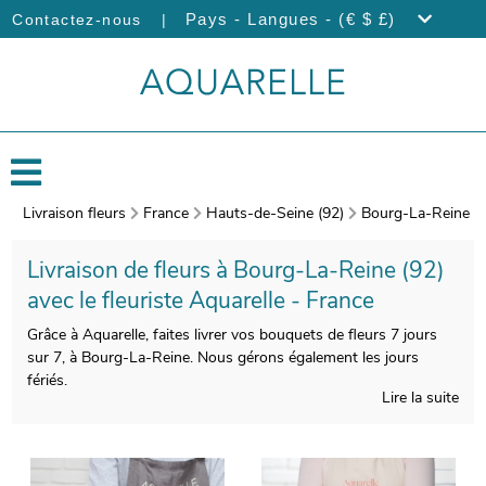
|
Pays - Langues - (€ $ £)
Contactez-nous
Livraison fleurs
France
Hauts-de-Seine (92)
Bourg-La-Reine
Livraison de fleurs à Bourg-La-Reine (92)
avec le fleuriste Aquarelle - France
Grâce à Aquarelle, faites livrer vos bouquets de fleurs 7 jours
sur 7, à Bourg-La-Reine. Nous gérons également les jours
fériés.
Lire la suite
Le soin que nous apporterons à votre bouquet de fleurs vous
donnera la chance de disposer d’une composition florale qui
soit esthétique et qualitative à la fois. Après sa réalisation, un
vase de protection viendra envelopper votre composition