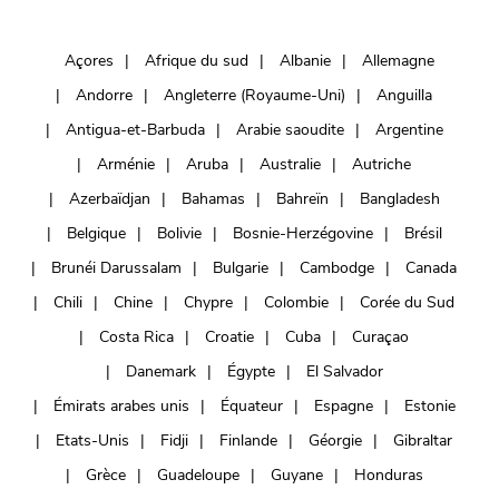
Açores
Afrique du sud
Albanie
Allemagne
Andorre
Angleterre (Royaume-Uni)
Anguilla
Antigua-et-Barbuda
Arabie saoudite
Argentine
Arménie
Aruba
Australie
Autriche
Azerbaïdjan
Bahamas
Bahreïn
Bangladesh
Belgique
Bolivie
Bosnie-Herzégovine
Brésil
Brunéi Darussalam
Bulgarie
Cambodge
Canada
Chili
Chine
Chypre
Colombie
Corée du Sud
Costa Rica
Croatie
Cuba
Curaçao
Danemark
Égypte
El Salvador
Émirats arabes unis
Équateur
Espagne
Estonie
Etats-Unis
Fidji
Finlande
Géorgie
Gibraltar
Grèce
Guadeloupe
Guyane
Honduras