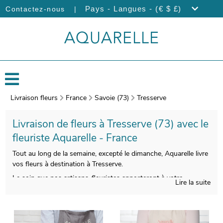
|
Pays - Langues - (€ $ £)
Contactez-nous
Livraison fleurs
France
Savoie (73)
Tresserve
Livraison de fleurs à Tresserve (73) avec le
fleuriste Aquarelle - France
Tout au long de la semaine, excepté le dimanche, Aquarelle livre
vos fleurs à destination à Tresserve.
Le soin que nos artisans-fleuristes apporteront à votre
Lire la suite
bouquet vous permettra de profiter d’une composition florale
esthétique et de bonne qualité. Nos artisans prendront une
photo de votre bouquet après sa confection. Notre objectif est
de vous envoyer la photo par e-mail de manière à ce que vous