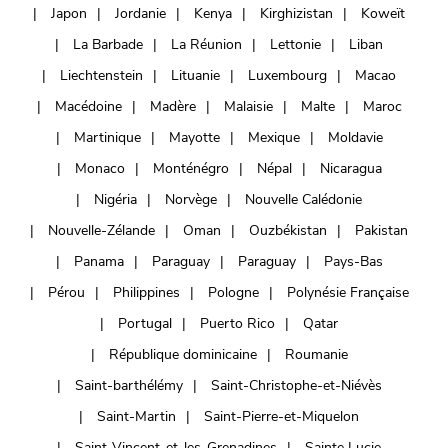
Japon
Jordanie
Kenya
Kirghizistan
Koweït
La Barbade
La Réunion
Lettonie
Liban
Liechtenstein
Lituanie
Luxembourg
Macao
Macédoine
Madère
Malaisie
Malte
Maroc
Martinique
Mayotte
Mexique
Moldavie
Monaco
Monténégro
Népal
Nicaragua
Nigéria
Norvège
Nouvelle Calédonie
Nouvelle-Zélande
Oman
Ouzbékistan
Pakistan
Panama
Paraguay
Paraguay
Pays-Bas
Pérou
Philippines
Pologne
Polynésie Française
Portugal
Puerto Rico
Qatar
République dominicaine
Roumanie
Saint-barthélémy
Saint-Christophe-et-Niévès
Saint-Martin
Saint-Pierre-et-Miquelon
Saint-Vincent-et-les-Grenadines
Sainte Lucie