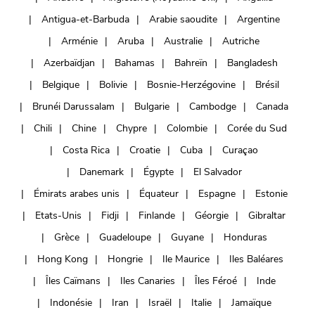
Antigua-et-Barbuda
Arabie saoudite
Argentine
Arménie
Aruba
Australie
Autriche
Azerbaïdjan
Bahamas
Bahreïn
Bangladesh
Belgique
Bolivie
Bosnie-Herzégovine
Brésil
Brunéi Darussalam
Bulgarie
Cambodge
Canada
Chili
Chine
Chypre
Colombie
Corée du Sud
Costa Rica
Croatie
Cuba
Curaçao
Danemark
Égypte
El Salvador
Émirats arabes unis
Équateur
Espagne
Estonie
Etats-Unis
Fidji
Finlande
Géorgie
Gibraltar
Grèce
Guadeloupe
Guyane
Honduras
Hong Kong
Hongrie
Ile Maurice
Iles Baléares
Îles Caïmans
Iles Canaries
Îles Féroé
Inde
Indonésie
Iran
Israël
Italie
Jamaïque