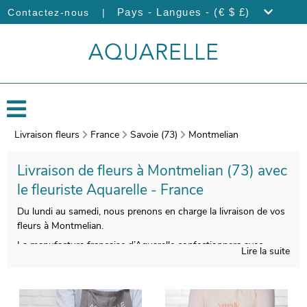
|
Pays - Langues - (€ $ £)
Contactez-nous
Livraison fleurs
France
Savoie (73)
Montmelian
Livraison de fleurs à Montmelian (73) avec
le fleuriste Aquarelle - France
Du lundi au samedi, nous prenons en charge la livraison de vos
fleurs à Montmelian.
La manufacture française d’Aquarelle confectionnera avec
Lire la suite
beaucoup de soin votre bouquet. Àprès sa confection, un vase
de transport viendra emballer votre composition florale. Àvant
de l’expédier, une photo de votre bouquet sera prise. Ensuite, la
livraison au destinataire sera effectuée, après vous avoir fait