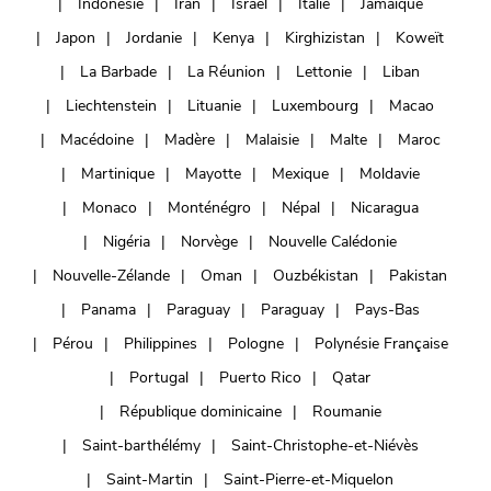
Indonésie
Iran
Israël
Italie
Jamaïque
Japon
Jordanie
Kenya
Kirghizistan
Koweït
La Barbade
La Réunion
Lettonie
Liban
Liechtenstein
Lituanie
Luxembourg
Macao
Macédoine
Madère
Malaisie
Malte
Maroc
Martinique
Mayotte
Mexique
Moldavie
Monaco
Monténégro
Népal
Nicaragua
Nigéria
Norvège
Nouvelle Calédonie
Nouvelle-Zélande
Oman
Ouzbékistan
Pakistan
Panama
Paraguay
Paraguay
Pays-Bas
Pérou
Philippines
Pologne
Polynésie Française
Portugal
Puerto Rico
Qatar
République dominicaine
Roumanie
Saint-barthélémy
Saint-Christophe-et-Niévès
Saint-Martin
Saint-Pierre-et-Miquelon