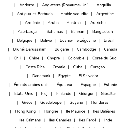
Andorre
Angleterre (Royaume-Uni)
Anguilla
Antigua-et-Barbuda
Arabie saoudite
Argentine
Arménie
Aruba
Australie
Autriche
Azerbaïdjan
Bahamas
Bahreïn
Bangladesh
Belgique
Bolivie
Bosnie-Herzégovine
Brésil
Brunéi Darussalam
Bulgarie
Cambodge
Canada
Chili
Chine
Chypre
Colombie
Corée du Sud
Costa Rica
Croatie
Cuba
Curaçao
Danemark
Égypte
El Salvador
Émirats arabes unis
Équateur
Espagne
Estonie
Etats-Unis
Fidji
Finlande
Géorgie
Gibraltar
Grèce
Guadeloupe
Guyane
Honduras
Hong Kong
Hongrie
Ile Maurice
Iles Baléares
Îles Caïmans
Iles Canaries
Îles Féroé
Inde