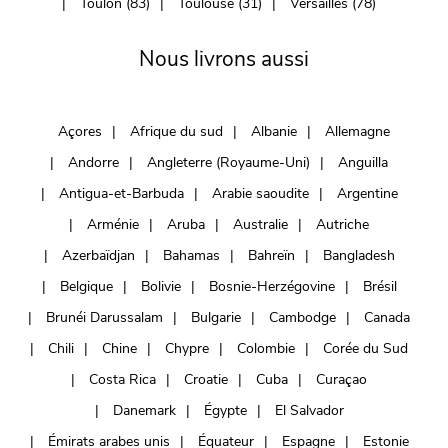
Toulon (83)
Toulouse (31)
Versailles (78)
Nous livrons aussi
Açores
Afrique du sud
Albanie
Allemagne
Andorre
Angleterre (Royaume-Uni)
Anguilla
Antigua-et-Barbuda
Arabie saoudite
Argentine
Arménie
Aruba
Australie
Autriche
Azerbaïdjan
Bahamas
Bahreïn
Bangladesh
Belgique
Bolivie
Bosnie-Herzégovine
Brésil
Brunéi Darussalam
Bulgarie
Cambodge
Canada
Chili
Chine
Chypre
Colombie
Corée du Sud
Costa Rica
Croatie
Cuba
Curaçao
Danemark
Égypte
El Salvador
Émirats arabes unis
Équateur
Espagne
Estonie