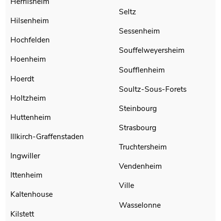
Herrlisheim
Seltz
Hilsenheim
Sessenheim
Hochfelden
Souffelweyersheim
Hoenheim
Soufflenheim
Hoerdt
Soultz-Sous-Forets
Holtzheim
Steinbourg
Huttenheim
Strasbourg
Illkirch-Graffenstaden
Truchtersheim
Ingwiller
Vendenheim
Ittenheim
Ville
Kaltenhouse
Wasselonne
Kilstett