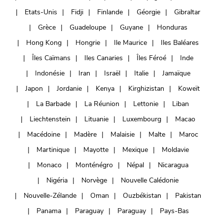
Etats-Unis
Fidji
Finlande
Géorgie
Gibraltar
Grèce
Guadeloupe
Guyane
Honduras
Hong Kong
Hongrie
Ile Maurice
Iles Baléares
Îles Caïmans
Iles Canaries
Îles Féroé
Inde
Indonésie
Iran
Israël
Italie
Jamaïque
Japon
Jordanie
Kenya
Kirghizistan
Koweït
La Barbade
La Réunion
Lettonie
Liban
Liechtenstein
Lituanie
Luxembourg
Macao
Macédoine
Madère
Malaisie
Malte
Maroc
Martinique
Mayotte
Mexique
Moldavie
Monaco
Monténégro
Népal
Nicaragua
Nigéria
Norvège
Nouvelle Calédonie
Nouvelle-Zélande
Oman
Ouzbékistan
Pakistan
Panama
Paraguay
Paraguay
Pays-Bas