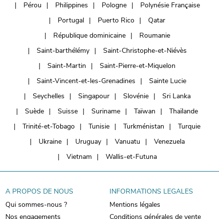
Pérou
Philippines
Pologne
Polynésie Française
Portugal
Puerto Rico
Qatar
République dominicaine
Roumanie
Saint-barthélémy
Saint-Christophe-et-Niévès
Saint-Martin
Saint-Pierre-et-Miquelon
Saint-Vincent-et-les-Grenadines
Sainte Lucie
Seychelles
Singapour
Slovénie
Sri Lanka
Suède
Suisse
Suriname
Taïwan
Thaïlande
Trinité-et-Tobago
Tunisie
Turkménistan
Turquie
Ukraine
Uruguay
Vanuatu
Venezuela
Vietnam
Wallis-et-Futuna
A PROPOS DE NOUS
INFORMATIONS LEGALES
Qui sommes-nous ?
Mentions légales
Nos engagements
Conditions générales de vente