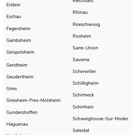
Reichstett
Erstein
Rhinau
Eschau
Roeschwoog
Fegersheim
Rosheim
Gambsheim
Sarre-Union
Geispolsheim
Saverne
Gerstheim
Scherwiller
Geudertheim
Schiltigheim
Gries
Schirmeck
Griesheim-Pres-Molsheim
Schirrhein
Gundershoffen
Schweighouse-Sur-Moder
Haguenau
Selestat