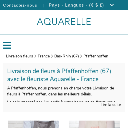
|
Pays - Langues - (€ $ £)
Contactez-nous
Livraison fleurs
France
Bas-Rhin (67)
Pfaffenhoffen
Livraison de fleurs à Pfaffenhoffen (67)
avec le fleuriste Aquarelle - France
À Pfaffenhoffen, nous prenons en charge votre Livraison de
fleurs à Pfaffenhoffen, dans les meilleurs délais.
Le soin apporté par Aquarelle à votre bouquet de fleurs vous
Lire la suite
permettra de disposer d’une composition florale belle à regarder
et de bonne qualité. Nous l’emballerons ensuite dans un vase de
protection, puis votre bouquet est pris en photo. Notre but est
de vous envoyer la image de manière à ce que vous puissiez