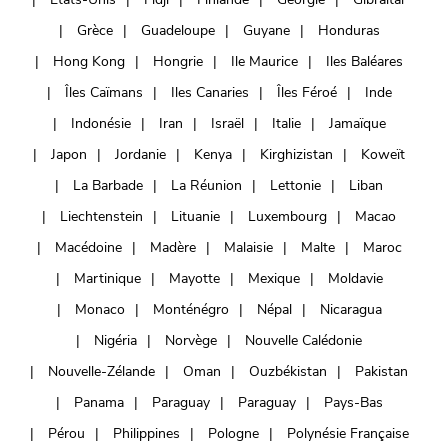
Grèce
Guadeloupe
Guyane
Honduras
Hong Kong
Hongrie
Ile Maurice
Iles Baléares
Îles Caïmans
Iles Canaries
Îles Féroé
Inde
Indonésie
Iran
Israël
Italie
Jamaïque
Japon
Jordanie
Kenya
Kirghizistan
Koweït
La Barbade
La Réunion
Lettonie
Liban
Liechtenstein
Lituanie
Luxembourg
Macao
Macédoine
Madère
Malaisie
Malte
Maroc
Martinique
Mayotte
Mexique
Moldavie
Monaco
Monténégro
Népal
Nicaragua
Nigéria
Norvège
Nouvelle Calédonie
Nouvelle-Zélande
Oman
Ouzbékistan
Pakistan
Panama
Paraguay
Paraguay
Pays-Bas
Pérou
Philippines
Pologne
Polynésie Française