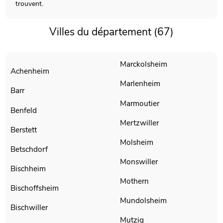
trouvent.
Villes du département (67)
Marckolsheim
Achenheim
Marlenheim
Barr
Marmoutier
Benfeld
Mertzwiller
Berstett
Molsheim
Betschdorf
Monswiller
Bischheim
Mothern
Bischoffsheim
Mundolsheim
Bischwiller
Mutzig