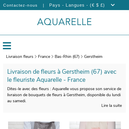
|
Pays - Langues - (€ $ £)
Contactez-nous
Livraison fleurs
France
Bas-Rhin (67)
Gerstheim
Livraison de fleurs à Gerstheim (67) avec
le fleuriste Aquarelle - France
Dites-le avec des fleurs : Aquarelle vous propose son service de
livraison de bouquets de fleurs à Gerstheim, disponible du lundi
au samedi.
Lire la suite
Veiller à la qualité de la création de votre bouquet de fleurs de
saison est pour nous indispensable, pour que le produit fini soit
à la hauteur de vos exigences. Une photographie du produit fini
sera prise au moment de l’emballage. Ensuite, nous vous ferons