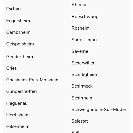
Rhinau
Eschau
Roeschwoog
Fegersheim
Rosheim
Gambsheim
Sarre-Union
Geispolsheim
Saverne
Geudertheim
Scherwiller
Gries
Schiltigheim
Griesheim-Pres-Molsheim
Schirmeck
Gundershoffen
Schirrhein
Haguenau
Schweighouse-Sur-Moder
Herrlisheim
Selestat
Hilsenheim
Seltz