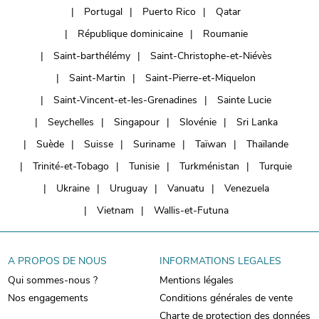
Portugal
Puerto Rico
Qatar
République dominicaine
Roumanie
Saint-barthélémy
Saint-Christophe-et-Niévès
Saint-Martin
Saint-Pierre-et-Miquelon
Saint-Vincent-et-les-Grenadines
Sainte Lucie
Seychelles
Singapour
Slovénie
Sri Lanka
Suède
Suisse
Suriname
Taïwan
Thaïlande
Trinité-et-Tobago
Tunisie
Turkménistan
Turquie
Ukraine
Uruguay
Vanuatu
Venezuela
Vietnam
Wallis-et-Futuna
A PROPOS DE NOUS
INFORMATIONS LEGALES
Qui sommes-nous ?
Mentions légales
Nos engagements
Conditions générales de vente
Charte de protection des données