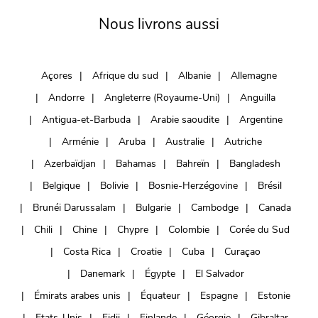
Nous livrons aussi
Açores
Afrique du sud
Albanie
Allemagne
Andorre
Angleterre (Royaume-Uni)
Anguilla
Antigua-et-Barbuda
Arabie saoudite
Argentine
Arménie
Aruba
Australie
Autriche
Azerbaïdjan
Bahamas
Bahreïn
Bangladesh
Belgique
Bolivie
Bosnie-Herzégovine
Brésil
Brunéi Darussalam
Bulgarie
Cambodge
Canada
Chili
Chine
Chypre
Colombie
Corée du Sud
Costa Rica
Croatie
Cuba
Curaçao
Danemark
Égypte
El Salvador
Émirats arabes unis
Équateur
Espagne
Estonie
Etats-Unis
Fidji
Finlande
Géorgie
Gibraltar