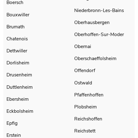
Boersch
Niederbronn-Les-Bains
Bouxwiller
Oberhausbergen
Brumath
Oberhoffen-Sur-Moder
Chatenois
Obernai
Dettwiller
Oberschaeffolsheim
Dorlisheim
Offendorf
Drusenheim
Ostwald
Duttlenheim
Pfaffenhoffen
Ebersheim
Plobsheim
Eckbolsheim
Reichshoffen
Epfig
Reichstett
Erstein