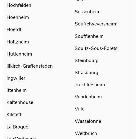
Hochfelden
Sessenheim
Hoenheim
Souffelweyersheim
Hoerdt
Soufflenheim
Holtzheim
Soultz-Sous-Forets
Huttenheim
Steinbourg
Illkirch-Graffenstaden
Strasbourg
Ingwiller
Truchtersheim
Ittenheim
Vendenheim
Kaltenhouse
Ville
Kilstett
Wasselonne
La Broque
Weitbruch
La Wantzenau