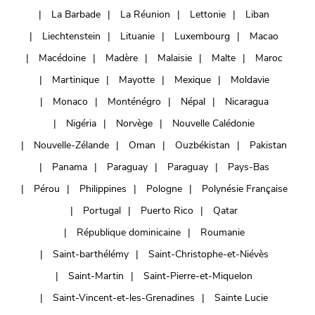
La Barbade
La Réunion
Lettonie
Liban
Liechtenstein
Lituanie
Luxembourg
Macao
Macédoine
Madère
Malaisie
Malte
Maroc
Martinique
Mayotte
Mexique
Moldavie
Monaco
Monténégro
Népal
Nicaragua
Nigéria
Norvège
Nouvelle Calédonie
Nouvelle-Zélande
Oman
Ouzbékistan
Pakistan
Panama
Paraguay
Paraguay
Pays-Bas
Pérou
Philippines
Pologne
Polynésie Française
Portugal
Puerto Rico
Qatar
République dominicaine
Roumanie
Saint-barthélémy
Saint-Christophe-et-Niévès
Saint-Martin
Saint-Pierre-et-Miquelon
Saint-Vincent-et-les-Grenadines
Sainte Lucie