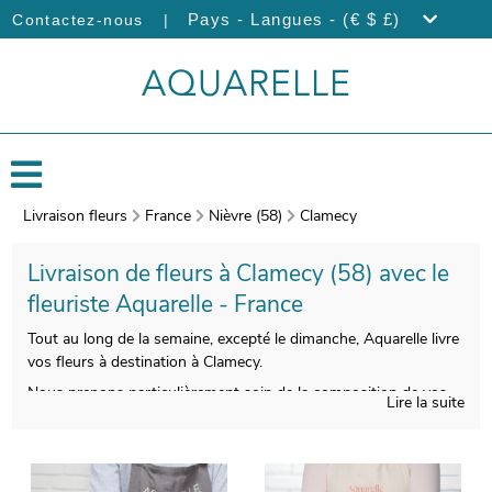
|
Pays - Langues - (€ $ £)
Contactez-nous
Livraison fleurs
France
Nièvre (58)
Clamecy
Livraison de fleurs à Clamecy (58) avec le
fleuriste Aquarelle - France
Tout au long de la semaine, excepté le dimanche, Aquarelle livre
vos fleurs à destination à Clamecy.
Nous prenons particulièrement soin de la composition de vos
Lire la suite
bouquets de fleurs, afin que le résultat soit à la hauteur de vos
souhaits. Àprès sa réalisation, nous prendrons une photo de
votre composition florale. Cette photographie vous est ensuite
envoyée afin de vous assurer de la conformité de votre