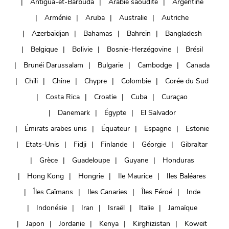
Antigua-et-Barbuda
Arabie saoudite
Argentine
Arménie
Aruba
Australie
Autriche
Azerbaïdjan
Bahamas
Bahreïn
Bangladesh
Belgique
Bolivie
Bosnie-Herzégovine
Brésil
Brunéi Darussalam
Bulgarie
Cambodge
Canada
Chili
Chine
Chypre
Colombie
Corée du Sud
Costa Rica
Croatie
Cuba
Curaçao
Danemark
Égypte
El Salvador
Émirats arabes unis
Équateur
Espagne
Estonie
Etats-Unis
Fidji
Finlande
Géorgie
Gibraltar
Grèce
Guadeloupe
Guyane
Honduras
Hong Kong
Hongrie
Ile Maurice
Iles Baléares
Îles Caïmans
Iles Canaries
Îles Féroé
Inde
Indonésie
Iran
Israël
Italie
Jamaïque
Japon
Jordanie
Kenya
Kirghizistan
Koweït