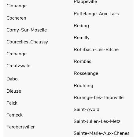
Plappeville
Clouange
Puttelange-Aux-Lacs
Cocheren
Reding
Corny-Sur-Moselle
Remilly
Courcelles-Chaussy
Rohrbach-Les-Bitche
Crehange
Rombas
Creutzwald
Rosselange
Dabo
Rouhling
Dieuze
Rurange-Les-Thionville
Falck
Saint-Avold
Fameck
Saint-Julien-Les-Metz
Farebersviller
Sainte-Marie-Aux-Chenes