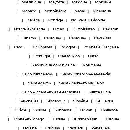
Martinique
Mayotte
Mexique
Moldavie
Monaco
Monténégro
Népal
Nicaragua
Nigéria
Norvège
Nouvelle Calédonie
Nouvelle-Zélande
Oman
Ouzbékistan
Pakistan
Panama
Paraguay
Paraguay
Pays-Bas
Pérou
Philippines
Pologne
Polynésie Française
Portugal
Puerto Rico
Qatar
République dominicaine
Roumanie
Saint-barthélémy
Saint-Christophe-et-Niévès
Saint-Martin
Saint-Pierre-et-Miquelon
Saint-Vincent-et-les-Grenadines
Sainte Lucie
Seychelles
Singapour
Slovénie
Sri Lanka
Suède
Suisse
Suriname
Taïwan
Thaïlande
Trinité-et-Tobago
Tunisie
Turkménistan
Turquie
Ukraine
Uruguay
Vanuatu
Venezuela