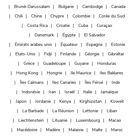
Brunéi Darussalam
Bulgarie
Cambodge
Canada
Chili
Chine
Chypre
Colombie
Corée du Sud
Costa Rica
Croatie
Cuba
Curaçao
Danemark
Égypte
El Salvador
Émirats arabes unis
Équateur
Espagne
Estonie
Etats-Unis
Fidji
Finlande
Géorgie
Gibraltar
Grèce
Guadeloupe
Guyane
Honduras
Hong Kong
Hongrie
Ile Maurice
Iles Baléares
Îles Caïmans
Iles Canaries
Îles Féroé
Inde
Indonésie
Iran
Israël
Italie
Jamaïque
Japon
Jordanie
Kenya
Kirghizistan
Koweït
La Barbade
La Réunion
Lettonie
Liban
Liechtenstein
Lituanie
Luxembourg
Macao
Macédoine
Madère
Malaisie
Malte
Maroc