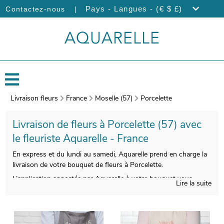
|
Pays - Langues - (€ $ £)
Contactez-nous
Livraison fleurs
France
Moselle (57)
Porcelette
Livraison de fleurs à Porcelette (57) avec
le fleuriste Aquarelle - France
En express et du lundi au samedi, Aquarelle prend en charge la
livraison de votre bouquet de fleurs à Porcelette.
L’application apportée par Aquarelle à votre bouquet vous
Lire la suite
permettra de profiter d’une composition florale belle à regarder
et de bonne qualité. À l’issue de sa composition, nous
prendrons une photo de votre bouquet de fleurs. Le but est de
vous faire parvenir la photographie afin que vous puissiez