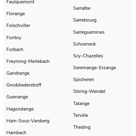
Faulquemont
Sarralbe
Florange
Sarrebourg
Folschviller
Sarreguemines
Fontoy
Schoeneck
Forbach
Scy-Chazelles
Freyming-Merlebach
Seremange-Erzange
Gandrange
Spicheren
Grosbliederstroff
Stiring-Wendel
Guenange
Talange
Hagondange
Terville
Ham-Sous-Varsberg
Theding
Hambach