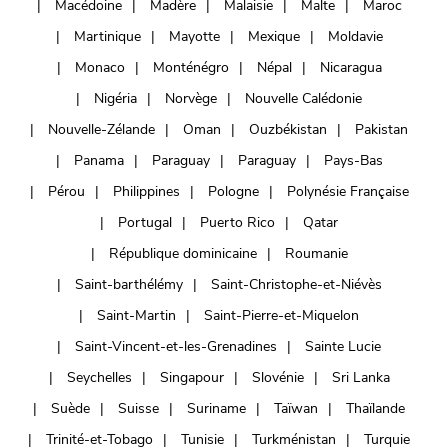
Macédoine
Madère
Malaisie
Malte
Maroc
Martinique
Mayotte
Mexique
Moldavie
Monaco
Monténégro
Népal
Nicaragua
Nigéria
Norvège
Nouvelle Calédonie
Nouvelle-Zélande
Oman
Ouzbékistan
Pakistan
Panama
Paraguay
Paraguay
Pays-Bas
Pérou
Philippines
Pologne
Polynésie Française
Portugal
Puerto Rico
Qatar
République dominicaine
Roumanie
Saint-barthélémy
Saint-Christophe-et-Niévès
Saint-Martin
Saint-Pierre-et-Miquelon
Saint-Vincent-et-les-Grenadines
Sainte Lucie
Seychelles
Singapour
Slovénie
Sri Lanka
Suède
Suisse
Suriname
Taïwan
Thaïlande
Trinité-et-Tobago
Tunisie
Turkménistan
Turquie