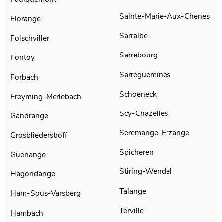
Sainte-Marie-Aux-Chenes
Florange
Sarralbe
Folschviller
Sarrebourg
Fontoy
Sarreguemines
Forbach
Schoeneck
Freyming-Merlebach
Scy-Chazelles
Gandrange
Seremange-Erzange
Grosbliederstroff
Spicheren
Guenange
Stiring-Wendel
Hagondange
Talange
Ham-Sous-Varsberg
Terville
Hambach