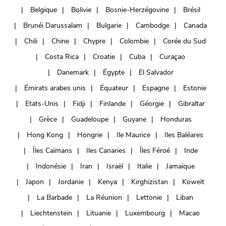
Belgique
Bolivie
Bosnie-Herzégovine
Brésil
Brunéi Darussalam
Bulgarie
Cambodge
Canada
Chili
Chine
Chypre
Colombie
Corée du Sud
Costa Rica
Croatie
Cuba
Curaçao
Danemark
Égypte
El Salvador
Émirats arabes unis
Équateur
Espagne
Estonie
Etats-Unis
Fidji
Finlande
Géorgie
Gibraltar
Grèce
Guadeloupe
Guyane
Honduras
Hong Kong
Hongrie
Ile Maurice
Iles Baléares
Îles Caïmans
Iles Canaries
Îles Féroé
Inde
Indonésie
Iran
Israël
Italie
Jamaïque
Japon
Jordanie
Kenya
Kirghizistan
Koweït
La Barbade
La Réunion
Lettonie
Liban
Liechtenstein
Lituanie
Luxembourg
Macao