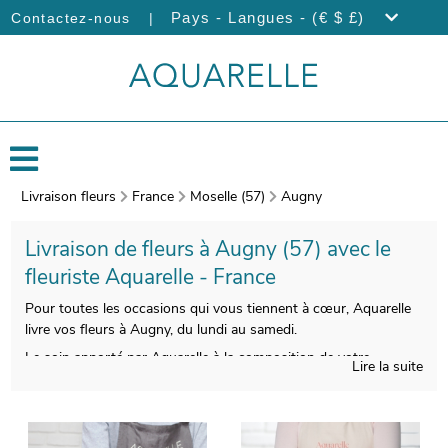
|
Pays - Langues - (€ $ £)
Contactez-nous
Livraison fleurs
France
Moselle (57)
Augny
Livraison de fleurs à Augny (57) avec le
fleuriste Aquarelle - France
Pour toutes les occasions qui vous tiennent à cœur, Aquarelle
livre vos fleurs à Augny, du lundi au samedi.
Le soin apporté par Aquarelle à la composition de votre
Lire la suite
bouquet de fleurs de saison a pour but de vous faire disposer
d’une qualité indiscutable. Une fois emballé dans un vase dédié
à son transport, spécialement créé à cet effet, une
photographie de votre bouquet sera prise. Ensuite, nous vous