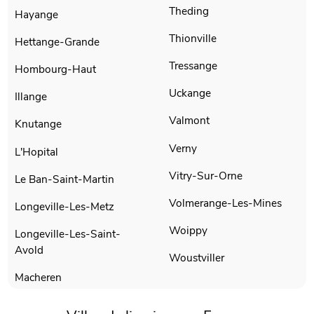
Theding
Hayange
Thionville
Hettange-Grande
Tressange
Hombourg-Haut
Uckange
Illange
Valmont
Knutange
Verny
L'Hopital
Vitry-Sur-Orne
Le Ban-Saint-Martin
Volmerange-Les-Mines
Longeville-Les-Metz
Woippy
Longeville-Les-Saint-
Avold
Woustviller
Macheren