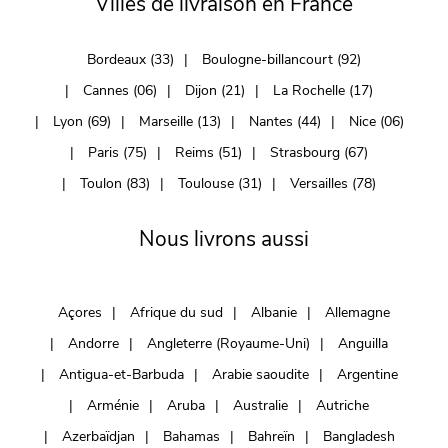
Villes de livraison en France
Bordeaux (33)
Boulogne-billancourt (92)
Cannes (06)
Dijon (21)
La Rochelle (17)
Lyon (69)
Marseille (13)
Nantes (44)
Nice (06)
Paris (75)
Reims (51)
Strasbourg (67)
Toulon (83)
Toulouse (31)
Versailles (78)
Nous livrons aussi
Açores
Afrique du sud
Albanie
Allemagne
Andorre
Angleterre (Royaume-Uni)
Anguilla
Antigua-et-Barbuda
Arabie saoudite
Argentine
Arménie
Aruba
Australie
Autriche
Azerbaïdjan
Bahamas
Bahreïn
Bangladesh