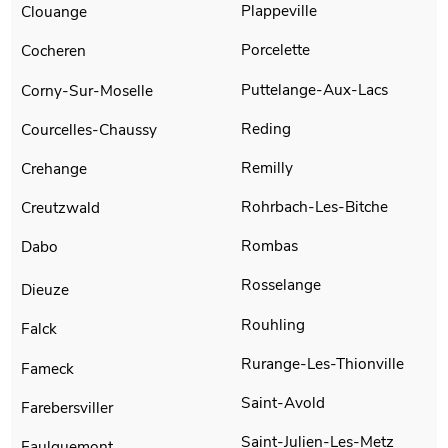
Plappeville
Clouange
Porcelette
Cocheren
Puttelange-Aux-Lacs
Corny-Sur-Moselle
Reding
Courcelles-Chaussy
Remilly
Crehange
Rohrbach-Les-Bitche
Creutzwald
Rombas
Dabo
Rosselange
Dieuze
Rouhling
Falck
Rurange-Les-Thionville
Fameck
Saint-Avold
Farebersviller
Saint-Julien-Les-Metz
Faulquemont