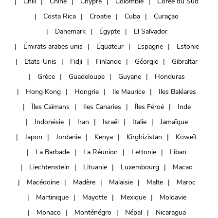
Chili
Chine
Chypre
Colombie
Corée du Sud
Costa Rica
Croatie
Cuba
Curaçao
Danemark
Égypte
El Salvador
Émirats arabes unis
Équateur
Espagne
Estonie
Etats-Unis
Fidji
Finlande
Géorgie
Gibraltar
Grèce
Guadeloupe
Guyane
Honduras
Hong Kong
Hongrie
Ile Maurice
Iles Baléares
Îles Caïmans
Iles Canaries
Îles Féroé
Inde
Indonésie
Iran
Israël
Italie
Jamaïque
Japon
Jordanie
Kenya
Kirghizistan
Koweït
La Barbade
La Réunion
Lettonie
Liban
Liechtenstein
Lituanie
Luxembourg
Macao
Macédoine
Madère
Malaisie
Malte
Maroc
Martinique
Mayotte
Mexique
Moldavie
Monaco
Monténégro
Népal
Nicaragua