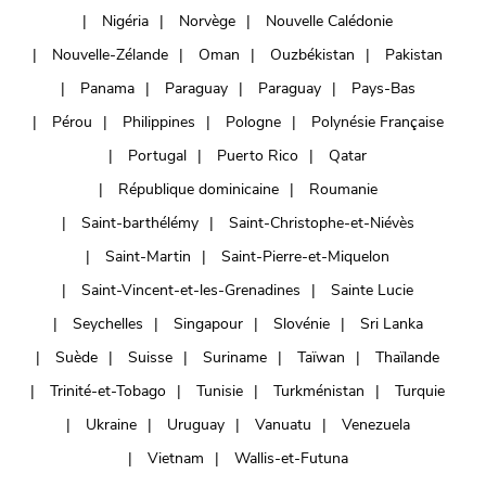
Nigéria
Norvège
Nouvelle Calédonie
Nouvelle-Zélande
Oman
Ouzbékistan
Pakistan
Panama
Paraguay
Paraguay
Pays-Bas
Pérou
Philippines
Pologne
Polynésie Française
Portugal
Puerto Rico
Qatar
République dominicaine
Roumanie
Saint-barthélémy
Saint-Christophe-et-Niévès
Saint-Martin
Saint-Pierre-et-Miquelon
Saint-Vincent-et-les-Grenadines
Sainte Lucie
Seychelles
Singapour
Slovénie
Sri Lanka
Suède
Suisse
Suriname
Taïwan
Thaïlande
Trinité-et-Tobago
Tunisie
Turkménistan
Turquie
Ukraine
Uruguay
Vanuatu
Venezuela
Vietnam
Wallis-et-Futuna