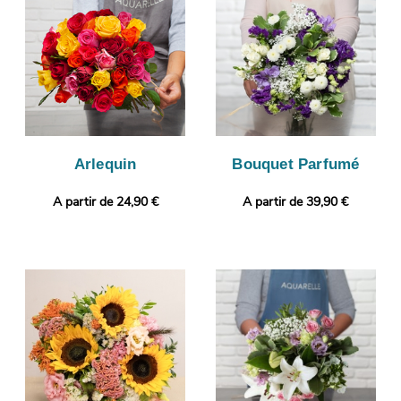
avec un vase de transport qui servira à sa protection, puis une
photo sera prise. Cette photographie vous est ensuite envoyée
afin que vous puissiez vérifier votre composition florale. Enfin, il
sera envoyé très rapidement à Montmedy. Rendez votre
bouquet plus personnel encore en ajoutant selon vos envies un
message personnalisé, ou une photo imprimée.
Arlequin
Bouquet Parfumé
A partir de 24,90 €
A partir de 39,90 €