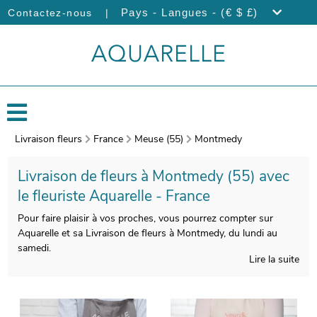
|
Pays - Langues - (€ $ £)
Contactez-nous
Livraison fleurs
France
Meuse (55)
Montmedy
Livraison de fleurs à Montmedy (55) avec
le fleuriste Aquarelle - France
Pour faire plaisir à vos proches, vous pourrez compter sur
Aquarelle et sa Livraison de fleurs à Montmedy, du lundi au
samedi.
Lire la suite
Le soin que nos fleuristes apporteront à la composition de
votre bouquet vous donnera la possibilité de profiter d’une
composition florale qui soit esthétique et qualitative à la fois.
On procèdera ensuite au conditionnement de votre bouquet,