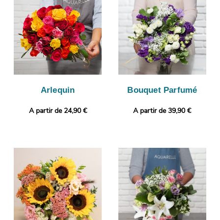
de protection viendra envelopper votre bouquet. Àvant son
envoi, votre bouquet sera photographié. Enfin, nous vous
ferons parvenir cette photo sur votre boîte mail, avant de livrer
votre composition florale, à votre destinataire, à Etain. Rendez
votre cadeau plus personnel encore avec un message ou une
photo de votre choix.
Arlequin
Bouquet Parfumé
A partir de 24,90 €
A partir de 39,90 €