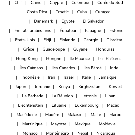
Chili
Chine
Chypre
Colombie
Corée du Sud
Costa Rica
Croatie
Cuba
Curaçao
Danemark
Égypte
El Salvador
Émirats arabes unis
Équateur
Espagne
Estonie
Etats-Unis
Fidji
Finlande
Géorgie
Gibraltar
Grèce
Guadeloupe
Guyane
Honduras
Hong Kong
Hongrie
Ile Maurice
Iles Baléares
Îles Caïmans
Iles Canaries
Îles Féroé
Inde
Indonésie
Iran
Israël
Italie
Jamaïque
Japon
Jordanie
Kenya
Kirghizistan
Koweït
La Barbade
La Réunion
Lettonie
Liban
Liechtenstein
Lituanie
Luxembourg
Macao
Macédoine
Madère
Malaisie
Malte
Maroc
Martinique
Mayotte
Mexique
Moldavie
Monaco
Monténégro
Népal
Nicaragua