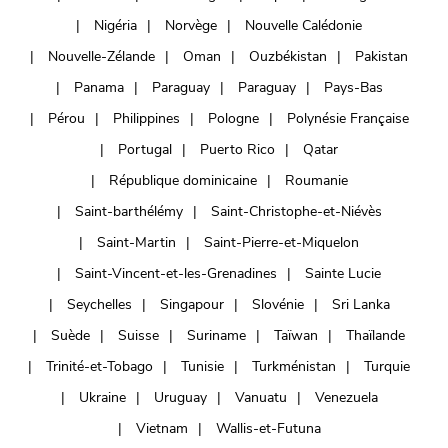
Nigéria
Norvège
Nouvelle Calédonie
Nouvelle-Zélande
Oman
Ouzbékistan
Pakistan
Panama
Paraguay
Paraguay
Pays-Bas
Pérou
Philippines
Pologne
Polynésie Française
Portugal
Puerto Rico
Qatar
République dominicaine
Roumanie
Saint-barthélémy
Saint-Christophe-et-Niévès
Saint-Martin
Saint-Pierre-et-Miquelon
Saint-Vincent-et-les-Grenadines
Sainte Lucie
Seychelles
Singapour
Slovénie
Sri Lanka
Suède
Suisse
Suriname
Taïwan
Thaïlande
Trinité-et-Tobago
Tunisie
Turkménistan
Turquie
Ukraine
Uruguay
Vanuatu
Venezuela
Vietnam
Wallis-et-Futuna