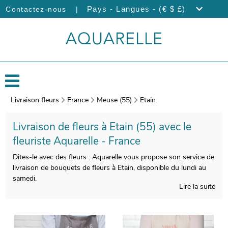
|
Pays - Langues - (€ $ £)
Contactez-nous
Livraison fleurs
France
Meuse (55)
Etain
Livraison de fleurs à Etain (55) avec le
fleuriste Aquarelle - France
Dites-le avec des fleurs : Aquarelle vous propose son service de
livraison de bouquets de fleurs à Etain, disponible du lundi au
samedi.
Lire la suite
Le soin que nos artisans-fleuristes apporteront à la réalisation
de votre bouquet de fleurs de saison vous donnera
l’opportunité de disposer d’une composition florale qui soit
esthétique et qualitative à la fois. Àprès sa réalisation, un vase