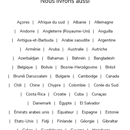
Nous livrons aussi
Açores
Afrique du sud
Albanie
Allemagne
Andorre
Angleterre (Royaume-Uni)
Anguilla
Antigua-et-Barbuda
Arabie saoudite
Argentine
Arménie
Aruba
Australie
Autriche
Azerbaïdjan
Bahamas
Bahreïn
Bangladesh
Belgique
Bolivie
Bosnie-Herzégovine
Brésil
Brunéi Darussalam
Bulgarie
Cambodge
Canada
Chili
Chine
Chypre
Colombie
Corée du Sud
Costa Rica
Croatie
Cuba
Curaçao
Danemark
Égypte
El Salvador
Émirats arabes unis
Équateur
Espagne
Estonie
Etats-Unis
Fidji
Finlande
Géorgie
Gibraltar