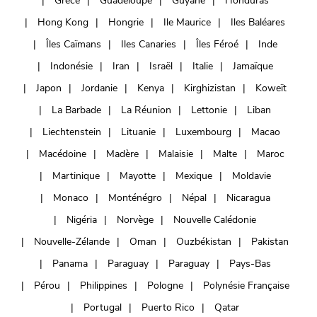
Grèce
Guadeloupe
Guyane
Honduras
Hong Kong
Hongrie
Ile Maurice
Iles Baléares
Îles Caïmans
Iles Canaries
Îles Féroé
Inde
Indonésie
Iran
Israël
Italie
Jamaïque
Japon
Jordanie
Kenya
Kirghizistan
Koweït
La Barbade
La Réunion
Lettonie
Liban
Liechtenstein
Lituanie
Luxembourg
Macao
Macédoine
Madère
Malaisie
Malte
Maroc
Martinique
Mayotte
Mexique
Moldavie
Monaco
Monténégro
Népal
Nicaragua
Nigéria
Norvège
Nouvelle Calédonie
Nouvelle-Zélande
Oman
Ouzbékistan
Pakistan
Panama
Paraguay
Paraguay
Pays-Bas
Pérou
Philippines
Pologne
Polynésie Française
Portugal
Puerto Rico
Qatar