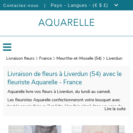
|
Pays - Langues - (€ $ £)
Contactez-nous
Livraison fleurs
France
Meurthe-et-Moselle (54)
Liverdun
Livraison de fleurs à Liverdun (54) avec le
fleuriste Aquarelle - France
Aquarelle livre vos fleurs à Liverdun, du lundi au samedi.
Les fleuristes Aquarelle confectionneront votre bouquet avec
tout le savoir-faire qu’il mérite. Une fois placé dans un vase de
Lire la suite
transport, spécialement créé pour cela, une photo de votre
bouquet sera prise. Ensuite, l’envoi au destinataire sera
programmé, après vous avoir fait parvenir la photo. Rendez
votre bouquet plus original encore avec une photo ou un