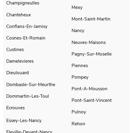
Champigneulles
Mexy
Chanteheux
Mont-Saint-Martin
Conflans-En-Jarnisy
Nancy
Cosnes-Et-Romain
Neuves-Maisons
Custines
Pagny-Sur-Moselle
Damelevieres
Piennes
Dieulouard
Pompey
Dombasle-Sur-Meurthe
Pont-A-Mousson
Dommartin-Les-Toul
Pont-Saint-Vincent
Ecrouves
Pulnoy
Essey-Les-Nancy
Rehon
Fleville-Devant-Nancy