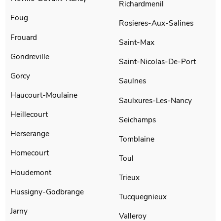
Richardmenil
Foug
Rosieres-Aux-Salines
Frouard
Saint-Max
Gondreville
Saint-Nicolas-De-Port
Gorcy
Saulnes
Haucourt-Moulaine
Saulxures-Les-Nancy
Heillecourt
Seichamps
Herserange
Tomblaine
Homecourt
Toul
Houdemont
Trieux
Hussigny-Godbrange
Tucquegnieux
Jarny
Valleroy