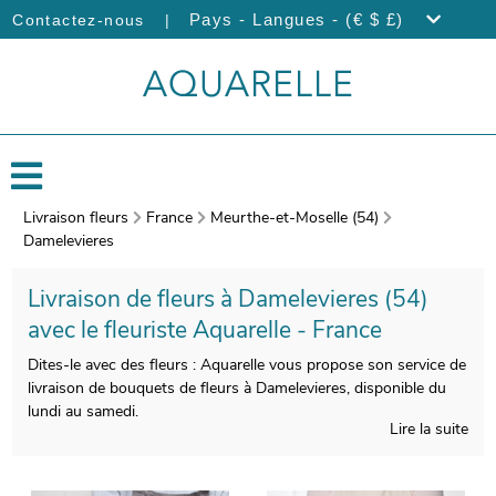
|
Pays - Langues - (€ $ £)
Contactez-nous
Livraison fleurs
France
Meurthe-et-Moselle (54)
Damelevieres
Livraison de fleurs à Damelevieres (54)
avec le fleuriste Aquarelle - France
Dites-le avec des fleurs : Aquarelle vous propose son service de
livraison de bouquets de fleurs à Damelevieres, disponible du
lundi au samedi.
Lire la suite
Soigner la composition de votre bouquet est pour nous
essentiel, afin de satisfaire vos exigences. À l’issue de sa
composition, nous prendrons une photo de votre bouquet de