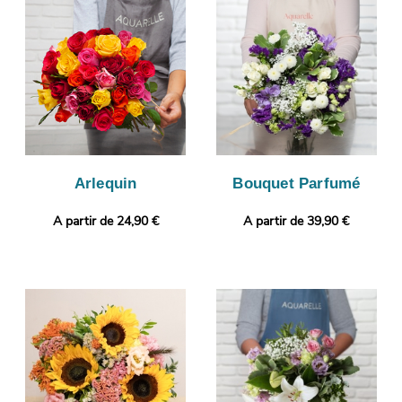
fleurs. L’objectif est de vous faire parvenir la photo afin que
vous puissiez visualiser votre bouquet de fleurs. Enfin, il sera
envoyé en express à Damelevieres. Personnalisez votre cadeau
en joignant gratuitement un message personnalisé, ou une
photo imprimée.
Arlequin
Bouquet Parfumé
A partir de 24,90 €
A partir de 39,90 €