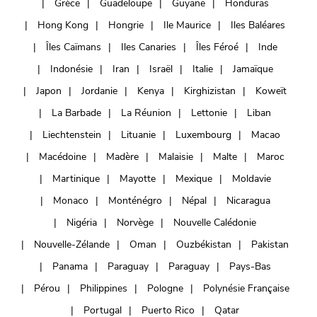
Grèce
Guadeloupe
Guyane
Honduras
Hong Kong
Hongrie
Ile Maurice
Iles Baléares
Îles Caïmans
Iles Canaries
Îles Féroé
Inde
Indonésie
Iran
Israël
Italie
Jamaïque
Japon
Jordanie
Kenya
Kirghizistan
Koweït
La Barbade
La Réunion
Lettonie
Liban
Liechtenstein
Lituanie
Luxembourg
Macao
Macédoine
Madère
Malaisie
Malte
Maroc
Martinique
Mayotte
Mexique
Moldavie
Monaco
Monténégro
Népal
Nicaragua
Nigéria
Norvège
Nouvelle Calédonie
Nouvelle-Zélande
Oman
Ouzbékistan
Pakistan
Panama
Paraguay
Paraguay
Pays-Bas
Pérou
Philippines
Pologne
Polynésie Française
Portugal
Puerto Rico
Qatar