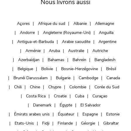
Nous livrons aussi
Açores
Afrique du sud
Albanie
Allemagne
Andorre
Angleterre (Royaume-Uni)
Anguilla
Antigua-et-Barbuda
Arabie saoudite
Argentine
Arménie
Aruba
Australie
Autriche
Azerbaïdjan
Bahamas
Bahreïn
Bangladesh
Belgique
Bolivie
Bosnie-Herzégovine
Brésil
Brunéi Darussalam
Bulgarie
Cambodge
Canada
Chili
Chine
Chypre
Colombie
Corée du Sud
Costa Rica
Croatie
Cuba
Curaçao
Danemark
Égypte
El Salvador
Émirats arabes unis
Équateur
Espagne
Estonie
Etats-Unis
Fidji
Finlande
Géorgie
Gibraltar