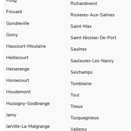
Foug
Richardmenil
Frouard
Rosieres-Aux-Salines
Gondreville
Saint-Max
Gorcy
Saint-Nicolas-De-Port
Haucourt-Moulaine
Saulnes
Heillecourt
Saulxures-Les-Nancy
Herserange
Seichamps
Homecourt
Tomblaine
Houdemont
Toul
Hussigny-Godbrange
Trieux
Jarny
Tucquegnieux
Jarville-La-Malgrange
Valleroy