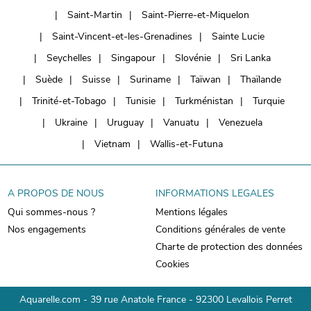
Saint-Martin
Saint-Pierre-et-Miquelon
Saint-Vincent-et-les-Grenadines
Sainte Lucie
Seychelles
Singapour
Slovénie
Sri Lanka
Suède
Suisse
Suriname
Taïwan
Thaïlande
Trinité-et-Tobago
Tunisie
Turkménistan
Turquie
Ukraine
Uruguay
Vanuatu
Venezuela
Vietnam
Wallis-et-Futuna
A PROPOS DE NOUS
INFORMATIONS LEGALES
Qui sommes-nous ?
Mentions légales
Nos engagements
Conditions générales de vente
Charte de protection des données
Cookies
Aquarelle.com - 39 rue Anatole France - 92300 Levallois Perret