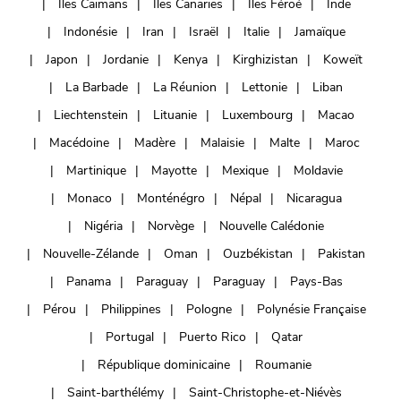
Îles Caïmans
Iles Canaries
Îles Féroé
Inde
Indonésie
Iran
Israël
Italie
Jamaïque
Japon
Jordanie
Kenya
Kirghizistan
Koweït
La Barbade
La Réunion
Lettonie
Liban
Liechtenstein
Lituanie
Luxembourg
Macao
Macédoine
Madère
Malaisie
Malte
Maroc
Martinique
Mayotte
Mexique
Moldavie
Monaco
Monténégro
Népal
Nicaragua
Nigéria
Norvège
Nouvelle Calédonie
Nouvelle-Zélande
Oman
Ouzbékistan
Pakistan
Panama
Paraguay
Paraguay
Pays-Bas
Pérou
Philippines
Pologne
Polynésie Française
Portugal
Puerto Rico
Qatar
République dominicaine
Roumanie
Saint-barthélémy
Saint-Christophe-et-Niévès