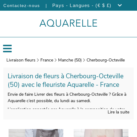
|
Pays - Langues - (€ $ £)
Contactez-nous
Livraison fleurs
France
Manche (50)
Cherbourg-Octeville
Livraison de fleurs à Cherbourg-Octeville
(50) avec le fleuriste Aquarelle - France
Envie de faire Livrer des fleurs à Cherbourg-Octeville ? Grâce à
Aquarelle c’est possible, du lundi au samedi.
L’application apportée par Aquarelle à la composition de votre
Lire la suite
bouquet de fleurs de saison a pour but de vous faire profiter
d’une qualité indiscutable. Nous prendrons une photo de votre
bouquet au moment de l’emballage. Ensuite, nous vous
enverrons cette photographie sur votre boîte mail, avant de