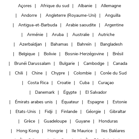
Açores
Afrique du sud
Albanie
Allemagne
Andorre
Angleterre (Royaume-Uni)
Anguilla
Antigua-et-Barbuda
Arabie saoudite
Argentine
Arménie
Aruba
Australie
Autriche
Azerbaïdjan
Bahamas
Bahreïn
Bangladesh
Belgique
Bolivie
Bosnie-Herzégovine
Brésil
Brunéi Darussalam
Bulgarie
Cambodge
Canada
Chili
Chine
Chypre
Colombie
Corée du Sud
Costa Rica
Croatie
Cuba
Curaçao
Danemark
Égypte
El Salvador
Émirats arabes unis
Équateur
Espagne
Estonie
Etats-Unis
Fidji
Finlande
Géorgie
Gibraltar
Grèce
Guadeloupe
Guyane
Honduras
Hong Kong
Hongrie
Ile Maurice
Iles Baléares