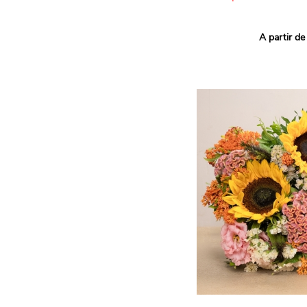
Ce bouquet Arlequin fait l
A partir de
vives pour un effet vitami
assortiment de roses mult
soigneusement sélectionné
célébrer les petits et gra
Retrouvez les variétés 'Aq
'Tropical Amazone' et 'Wi
pour leur tenue en vase, l
incroyables et le parfait
leurs boutons.
Une explosion de couleur
roses fraîches !
Il contient :
- Un mélange harmonieux 
rouges, jaunes et orange
- Quelques feuillages pou
À offrir pour :
- Souhaiter un anniversair