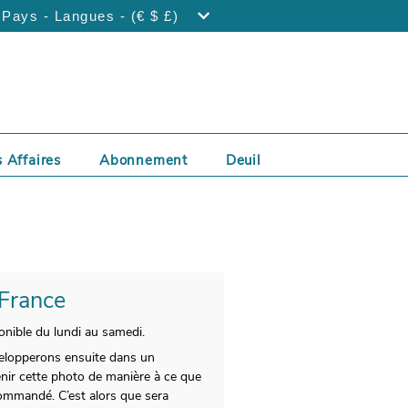
Pays - Langues - (€ $ £)
 Affaires
Abonnement
Deuil
 France
onible du lundi au samedi.
nvelopperons ensuite dans un
nir cette photo de manière à ce que
commandé. C’est alors que sera