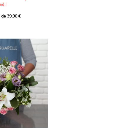
né !
r de 39,90 €
icat et généreux, imaginé
istes pour transmettre vos
s.
lanches apportent à cette
e pureté et de
 les giroflées dévoilent
ne allure naturellement
, léger et aérien, vient
 de douceur, pendant que
t une note d’élégance et de
rmonie florale.
ectionnée avec soin pour
lumineux, plein de
se. Avec son bel équilibre
et parfum, cette création
 célébrer les plus beaux
râce et émotion.