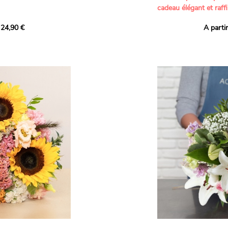
cadeau élégant et raffi
a part belle aux teintes
 24,90 €
A parti
né garanti. Un
Offrez un bouquet dél
icolores aux variétés
par nos artisans fleur
es, parfait pour
plus tendres attention
nds bonheurs.
Les roses branchues b
ua', 'Red Calypso',
création une touche d
ld Calypso', connues
romantisme, tandis que
eurs teintes
un parfum délicat et u
 épanouissement de
poétique. Le gypsophile
envelopper l’ensemble
s dans un bouquet de
les lisianthus ajouten
raffinement à cette ha
Chaque tige a été sél
de roses roses,
composer un bouquet 
charme et de délicates
r structurer
entre volume, finesse 
florale est idéale pour
moments de vie avec g
e joyeux et coloré