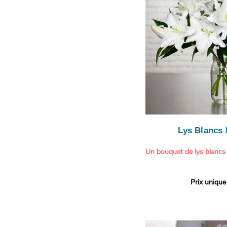
légère.
Lys Blancs
Un bouquet de lys blancs
Offrez un bouquet d’excep
Prix unique
élégante composition de l
Aquarelle.
Réputés pour leur parfum 
naturelle, les lys apporte
pureté et de raffinement à