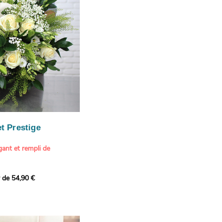
our marquer une attention
r son anniversaire
e.
n spéciale
ateur d'art et de peinture
phère méditerranéenne et
és (les couleurs peuvent
rieur.
tête, au charme intemporel
Vue de Saint-Tropez,
ois de pins
, 1888
paintings / Alamy Stock
aire
ache
 florale à une maison de
t Prestige
oré.
ant et rempli de
r de 54,90 €
douceur avec ce bouquet
 lumineuses. Nos artisans
é une composition pour un
rand bouquet de fleurs
incérité et de délicatesse