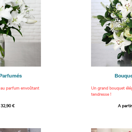
généreuse, parfaite p
- Gâter un proche pou
particulière à un proch
- Célébrer une occasio
- Faire plaisir à un am
Il contient :
- Exprimer une atmos
- Des hortensias color
colorée dans votre inté
varier selon l’arrivage)
- Des fleurs à grosse 
Tableau :
Paul Signac,
coucher de soleil au b
À offrir pour :
Crédits photo :
classic
- Célébrer un annivers
Photo
- Remercier avec pan
- Apporter une touche
vacances
 Parfumés
Bouque
- Offrir un cadeau col
 au parfum envoûtant
Un grand bouquet élég
tendresse !
tion avec cette
 32,90 €
A parti
ys blancs signée
Offrez un instant de 
aux teintes tendres et
intense et leur grâce
fleuristes ont imagin
nt une touche de
effet grandiose. Un g
 tout intérieur. Ce
blanches, symbole de s