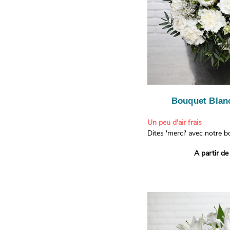
Bouquet Blanc
Un peu d'air frais
Dites 'merci' avec notre 
printanier ! Composé de lis
A partir de
de limonium blanc, ce bou
élégance raffinée et une f
apporteront un sourire à 
recevront. Les lisianthus 
gratitude et la reconnaissa
symbolisent l'amour et l'a
le limonium blanc ajoute u