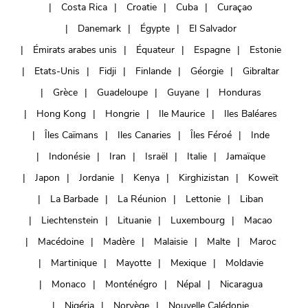
Costa Rica
Croatie
Cuba
Curaçao
Danemark
Égypte
El Salvador
Émirats arabes unis
Équateur
Espagne
Estonie
Etats-Unis
Fidji
Finlande
Géorgie
Gibraltar
Grèce
Guadeloupe
Guyane
Honduras
Hong Kong
Hongrie
Ile Maurice
Iles Baléares
Îles Caïmans
Iles Canaries
Îles Féroé
Inde
Indonésie
Iran
Israël
Italie
Jamaïque
Japon
Jordanie
Kenya
Kirghizistan
Koweït
La Barbade
La Réunion
Lettonie
Liban
Liechtenstein
Lituanie
Luxembourg
Macao
Macédoine
Madère
Malaisie
Malte
Maroc
Martinique
Mayotte
Mexique
Moldavie
Monaco
Monténégro
Népal
Nicaragua
Nigéria
Norvège
Nouvelle Calédonie