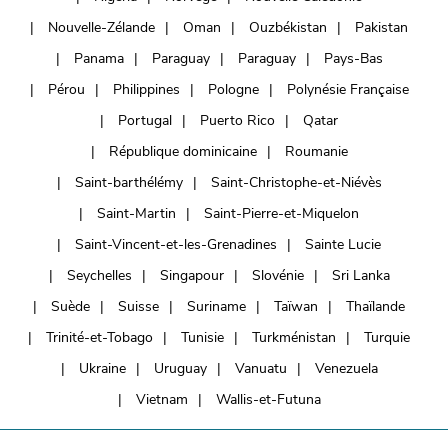
Nouvelle-Zélande
Oman
Ouzbékistan
Pakistan
Panama
Paraguay
Paraguay
Pays-Bas
Pérou
Philippines
Pologne
Polynésie Française
Portugal
Puerto Rico
Qatar
République dominicaine
Roumanie
Saint-barthélémy
Saint-Christophe-et-Niévès
Saint-Martin
Saint-Pierre-et-Miquelon
Saint-Vincent-et-les-Grenadines
Sainte Lucie
Seychelles
Singapour
Slovénie
Sri Lanka
Suède
Suisse
Suriname
Taïwan
Thaïlande
Trinité-et-Tobago
Tunisie
Turkménistan
Turquie
Ukraine
Uruguay
Vanuatu
Venezuela
Vietnam
Wallis-et-Futuna