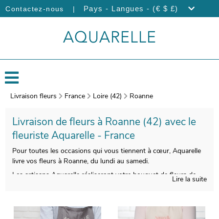
|
Pays - Langues - (€ $ £)
Contactez-nous
Livraison fleurs
France
Loire (42)
Roanne
Livraison de fleurs à Roanne (42) avec le
fleuriste Aquarelle - France
Pour toutes les occasions qui vous tiennent à cœur, Aquarelle
livre vos fleurs à Roanne, du lundi au samedi.
Les artisans Aquarelle réaliseront votre bouquet de fleurs de
Lire la suite
saison avec tout le savoir-faire qu’il mérite. Àprès sa création,
un vase de protection viendra envelopper votre composition
florale. Àvant l’expédition, une photographie du produit fini sera
prise. Nous vous enverrons ensuite cette photographie afin que