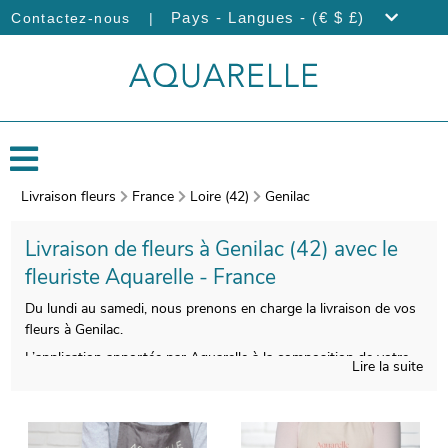
|
Pays - Langues - (€ $ £)
Contactez-nous
Livraison fleurs
France
Loire (42)
Genilac
Livraison de fleurs à Genilac (42) avec le
fleuriste Aquarelle - France
Du lundi au samedi, nous prenons en charge la livraison de vos
fleurs à Genilac.
L’application apportée par Aquarelle à la composition de votre
Lire la suite
bouquet de fleurs de saison vous donnera la possibilité de
disposer d’une composition florale esthétique et de bonne
qualité. On procèdera ensuite à l’empaquetage de vos fleurs,
avec un contenant spécifique, puis viendra la prise d’une photo