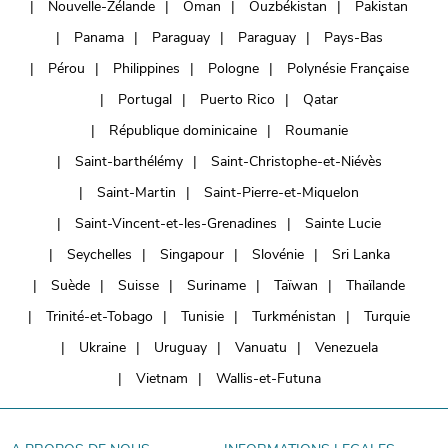
Nouvelle-Zélande
Oman
Ouzbékistan
Pakistan
Panama
Paraguay
Paraguay
Pays-Bas
Pérou
Philippines
Pologne
Polynésie Française
Portugal
Puerto Rico
Qatar
République dominicaine
Roumanie
Saint-barthélémy
Saint-Christophe-et-Niévès
Saint-Martin
Saint-Pierre-et-Miquelon
Saint-Vincent-et-les-Grenadines
Sainte Lucie
Seychelles
Singapour
Slovénie
Sri Lanka
Suède
Suisse
Suriname
Taïwan
Thaïlande
Trinité-et-Tobago
Tunisie
Turkménistan
Turquie
Ukraine
Uruguay
Vanuatu
Venezuela
Vietnam
Wallis-et-Futuna