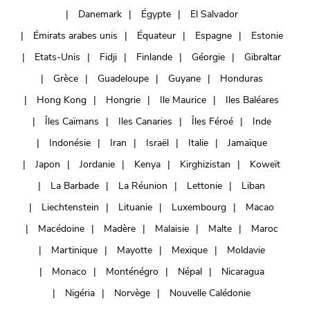
Danemark
Égypte
El Salvador
Émirats arabes unis
Équateur
Espagne
Estonie
Etats-Unis
Fidji
Finlande
Géorgie
Gibraltar
Grèce
Guadeloupe
Guyane
Honduras
Hong Kong
Hongrie
Ile Maurice
Iles Baléares
Îles Caïmans
Iles Canaries
Îles Féroé
Inde
Indonésie
Iran
Israël
Italie
Jamaïque
Japon
Jordanie
Kenya
Kirghizistan
Koweït
La Barbade
La Réunion
Lettonie
Liban
Liechtenstein
Lituanie
Luxembourg
Macao
Macédoine
Madère
Malaisie
Malte
Maroc
Martinique
Mayotte
Mexique
Moldavie
Monaco
Monténégro
Népal
Nicaragua
Nigéria
Norvège
Nouvelle Calédonie