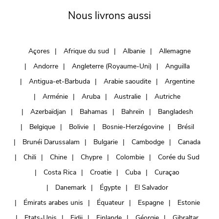
Nous livrons aussi
Açores
Afrique du sud
Albanie
Allemagne
Andorre
Angleterre (Royaume-Uni)
Anguilla
Antigua-et-Barbuda
Arabie saoudite
Argentine
Arménie
Aruba
Australie
Autriche
Azerbaïdjan
Bahamas
Bahreïn
Bangladesh
Belgique
Bolivie
Bosnie-Herzégovine
Brésil
Brunéi Darussalam
Bulgarie
Cambodge
Canada
Chili
Chine
Chypre
Colombie
Corée du Sud
Costa Rica
Croatie
Cuba
Curaçao
Danemark
Égypte
El Salvador
Émirats arabes unis
Équateur
Espagne
Estonie
Etats-Unis
Fidji
Finlande
Géorgie
Gibraltar