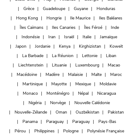
Grèce
Guadeloupe
Guyane
Honduras
Hong Kong
Hongrie
Ile Maurice
Iles Baléares
Îles Caïmans
Iles Canaries
Îles Féroé
Inde
Indonésie
Iran
Israël
Italie
Jamaïque
Japon
Jordanie
Kenya
Kirghizistan
Koweït
La Barbade
La Réunion
Lettonie
Liban
Liechtenstein
Lituanie
Luxembourg
Macao
Macédoine
Madère
Malaisie
Malte
Maroc
Martinique
Mayotte
Mexique
Moldavie
Monaco
Monténégro
Népal
Nicaragua
Nigéria
Norvège
Nouvelle Calédonie
Nouvelle-Zélande
Oman
Ouzbékistan
Pakistan
Panama
Paraguay
Paraguay
Pays-Bas
Pérou
Philippines
Pologne
Polynésie Française