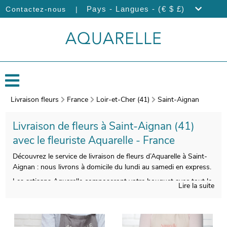
|
Pays - Langues - (€ $ £)
Contactez-nous
Livraison fleurs
France
Loir-et-Cher (41)
Saint-Aignan
Livraison de fleurs à Saint-Aignan (41)
avec le fleuriste Aquarelle - France
Découvrez le service de livraison de fleurs d’Aquarelle à Saint-
Aignan : nous livrons à domicile du lundi au samedi en express.
Les artisans Aquarelle composeront votre bouquet avec tout le
Lire la suite
savoir-faire qu’il nécessite. Àprès sa création, un vase de
transport viendra emballer votre bouquet. Àvant de l’envoyer,
une photo de votre composition sera prise. Vous pourrez
recevoir ensuite cette image par e-mail de manière à ce que