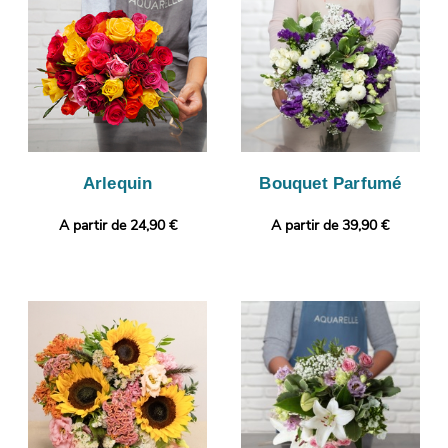
vous puissiez vous assurer que le bouquet qui a été réalisé par
nos soins correspond à celui que vous avez sélectionné.
Finalement, il sera livré dans les meilleurs délais à Saint-Aignan.
Envie de sortir des sentiers battus ? Sans frais supplémentaire,
vous pourrez ajouter une photo ou un message à votre
commande.
Arlequin
Bouquet Parfumé
A partir de 24,90 €
A partir de 39,90 €