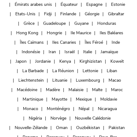
Émirats arabes unis
Équateur
Espagne
Estonie
Etats-Unis
Fidji
Finlande
Géorgie
Gibraltar
Grèce
Guadeloupe
Guyane
Honduras
Hong Kong
Hongrie
Ile Maurice
Iles Baléares
Îles Caïmans
Iles Canaries
Îles Féroé
Inde
Indonésie
Iran
Israël
Italie
Jamaïque
Japon
Jordanie
Kenya
Kirghizistan
Koweït
La Barbade
La Réunion
Lettonie
Liban
Liechtenstein
Lituanie
Luxembourg
Macao
Macédoine
Madère
Malaisie
Malte
Maroc
Martinique
Mayotte
Mexique
Moldavie
Monaco
Monténégro
Népal
Nicaragua
Nigéria
Norvège
Nouvelle Calédonie
Nouvelle-Zélande
Oman
Ouzbékistan
Pakistan