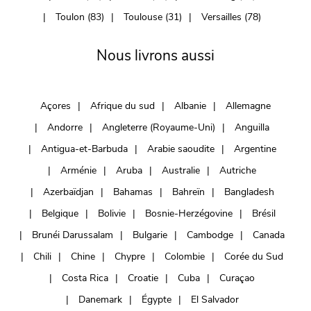
Toulon (83)
Toulouse (31)
Versailles (78)
Nous livrons aussi
Açores
Afrique du sud
Albanie
Allemagne
Andorre
Angleterre (Royaume-Uni)
Anguilla
Antigua-et-Barbuda
Arabie saoudite
Argentine
Arménie
Aruba
Australie
Autriche
Azerbaïdjan
Bahamas
Bahreïn
Bangladesh
Belgique
Bolivie
Bosnie-Herzégovine
Brésil
Brunéi Darussalam
Bulgarie
Cambodge
Canada
Chili
Chine
Chypre
Colombie
Corée du Sud
Costa Rica
Croatie
Cuba
Curaçao
Danemark
Égypte
El Salvador