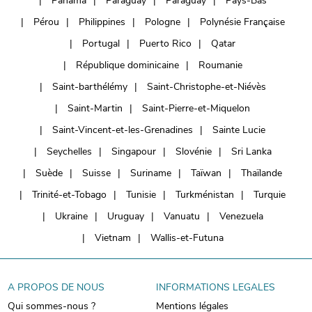
Panama
Paraguay
Paraguay
Pays-Bas
Pérou
Philippines
Pologne
Polynésie Française
Portugal
Puerto Rico
Qatar
République dominicaine
Roumanie
Saint-barthélémy
Saint-Christophe-et-Niévès
Saint-Martin
Saint-Pierre-et-Miquelon
Saint-Vincent-et-les-Grenadines
Sainte Lucie
Seychelles
Singapour
Slovénie
Sri Lanka
Suède
Suisse
Suriname
Taïwan
Thaïlande
Trinité-et-Tobago
Tunisie
Turkménistan
Turquie
Ukraine
Uruguay
Vanuatu
Venezuela
Vietnam
Wallis-et-Futuna
A PROPOS DE NOUS
INFORMATIONS LEGALES
Qui sommes-nous ?
Mentions légales