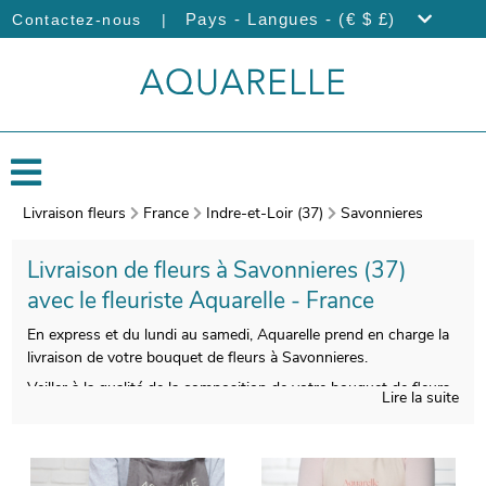
|
Pays - Langues - (€ $ £)
Contactez-nous
Livraison fleurs
France
Indre-et-Loir (37)
Savonnieres
Livraison de fleurs à Savonnieres (37)
avec le fleuriste Aquarelle - France
En express et du lundi au samedi, Aquarelle prend en charge la
livraison de votre bouquet de fleurs à Savonnieres.
Veiller à la qualité de la composition de votre bouquet de fleurs
Lire la suite
de saison est pour nous indispensable, afin que le résultat soit
à la hauteur de vos espérances. Àprès sa réalisation, votre
bouquet sera placé dans un vase dédié à son transport. Àvant
l’envoi, votre bouquet sera pris en photo. Cette photo vous est