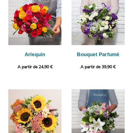
pour le protéger. Le but est de vous envoyer la photo par e-mail
afin que vous puissiez vous assurer de la conformité de votre
bouquet. Finalement, il sera expédié très rapidement à
Descartes. Envie de sortir des sentiers battus ? Vous avez
l’opportunité de glisser une photo imprimée et un message, afin
de donner plus de personnalité à votre cadeau.
Arlequin
Bouquet Parfumé
A partir de 24,90 €
A partir de 39,90 €