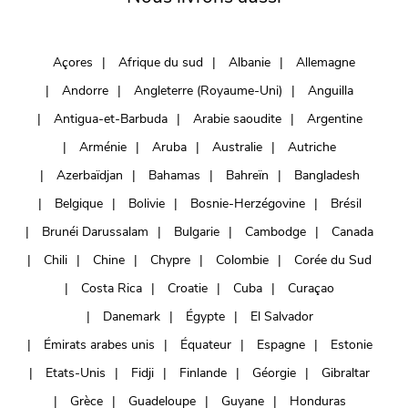
Açores
Afrique du sud
Albanie
Allemagne
Andorre
Angleterre (Royaume-Uni)
Anguilla
Antigua-et-Barbuda
Arabie saoudite
Argentine
Arménie
Aruba
Australie
Autriche
Azerbaïdjan
Bahamas
Bahreïn
Bangladesh
Belgique
Bolivie
Bosnie-Herzégovine
Brésil
Brunéi Darussalam
Bulgarie
Cambodge
Canada
Chili
Chine
Chypre
Colombie
Corée du Sud
Costa Rica
Croatie
Cuba
Curaçao
Danemark
Égypte
El Salvador
Émirats arabes unis
Équateur
Espagne
Estonie
Etats-Unis
Fidji
Finlande
Géorgie
Gibraltar
Grèce
Guadeloupe
Guyane
Honduras