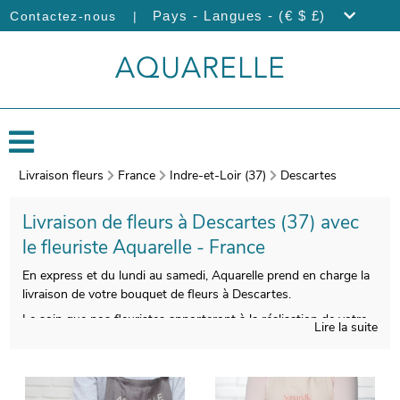
|
Pays - Langues - (€ $ £)
Contactez-nous
Livraison fleurs
France
Indre-et-Loir (37)
Descartes
Livraison de fleurs à Descartes (37) avec
le fleuriste Aquarelle - France
En express et du lundi au samedi, Aquarelle prend en charge la
livraison de votre bouquet de fleurs à Descartes.
Le soin que nos fleuristes apporteront à la réalisation de votre
Lire la suite
bouquet de fleurs de saison a pour but de vous faire disposer
d’une qualité irréprochable. L’étape suivante est l’empaquetage
de votre composition florale, et une photo de vos produits
commandés sera prise, après avoir ajouté un vase de transport