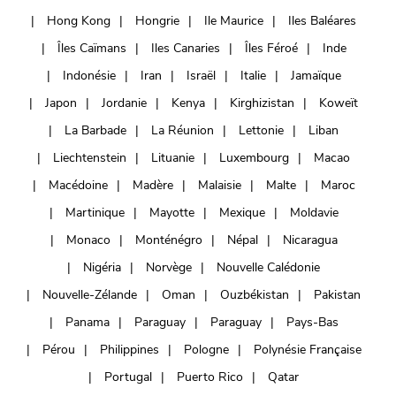
Hong Kong
Hongrie
Ile Maurice
Iles Baléares
Îles Caïmans
Iles Canaries
Îles Féroé
Inde
Indonésie
Iran
Israël
Italie
Jamaïque
Japon
Jordanie
Kenya
Kirghizistan
Koweït
La Barbade
La Réunion
Lettonie
Liban
Liechtenstein
Lituanie
Luxembourg
Macao
Macédoine
Madère
Malaisie
Malte
Maroc
Martinique
Mayotte
Mexique
Moldavie
Monaco
Monténégro
Népal
Nicaragua
Nigéria
Norvège
Nouvelle Calédonie
Nouvelle-Zélande
Oman
Ouzbékistan
Pakistan
Panama
Paraguay
Paraguay
Pays-Bas
Pérou
Philippines
Pologne
Polynésie Française
Portugal
Puerto Rico
Qatar