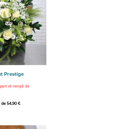
our marquer une attention
r son anniversaire
e.
n spéciale
ateur d'art et de peinture
phère méditerranéenne et
és (les couleurs peuvent
rieur.
tête, au charme intemporel
Vue de Saint-Tropez,
ois de pins
, 1888
paintings / Alamy Stock
aire
ache
 florale à une maison de
t Prestige
oré.
ant et rempli de
r de 54,90 €
douceur avec ce bouquet
 lumineuses. Nos artisans
é une composition pour un
rand bouquet de fleurs
incérité et de délicatesse