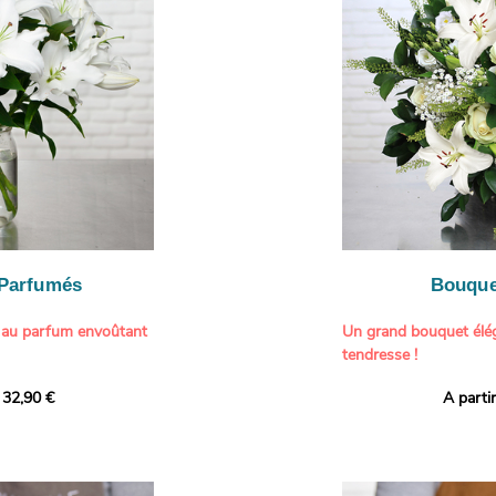
généreuse, parfaite p
- Gâter un proche pou
particulière à un proch
- Célébrer une occasio
- Faire plaisir à un am
Il contient :
- Exprimer une atmos
- Des hortensias color
colorée dans votre inté
varier selon l’arrivage)
- Des fleurs à grosse 
Tableau :
Paul Signac,
coucher de soleil au b
À offrir pour :
Crédits photo :
classic
- Célébrer un annivers
Photo
- Remercier avec pan
- Apporter une touche
vacances
 Parfumés
Bouque
- Offrir un cadeau col
 au parfum envoûtant
Un grand bouquet élég
tendresse !
tion avec cette
 32,90 €
A parti
ys blancs signée
Offrez un instant de 
aux teintes tendres et
intense et leur grâce
fleuristes ont imagin
nt une touche de
effet grandiose. Un g
 tout intérieur. Ce
blanches, symbole de s