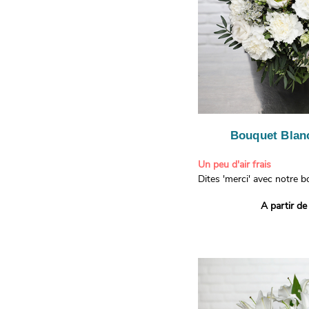
Bouquet Blanc
Un peu d'air frais
Dites 'merci' avec notre 
printanier ! Composé de lis
A partir de
de limonium blanc, ce bou
élégance raffinée et une f
apporteront un sourire à 
recevront. Les lisianthus 
gratitude et la reconnaissa
symbolisent l'amour et l'a
le limonium blanc ajoute u