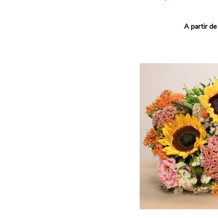
Ce bouquet Arlequin fait l
A partir de
vives pour un effet vitami
assortiment de roses mult
soigneusement sélectionné
célébrer les petits et gra
Retrouvez les variétés 'Aq
'Tropical Amazone' et 'Wi
pour leur tenue en vase, l
incroyables et le parfait
leurs boutons.
Une explosion de couleur
roses fraîches !
Il contient :
- Un mélange harmonieux 
rouges, jaunes et orange
- Quelques feuillages pou
À offrir pour :
- Souhaiter un anniversair