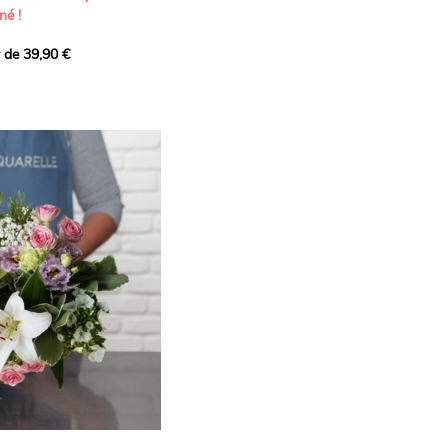
né !
r de 39,90 €
icat et généreux, imaginé
istes pour transmettre vos
s.
lanches apportent à cette
e pureté et de
 les giroflées dévoilent
ne allure naturellement
, léger et aérien, vient
 de douceur, pendant que
t une note d’élégance et de
rmonie florale.
ectionnée avec soin pour
lumineux, plein de
se. Avec son bel équilibre
et parfum, cette création
 célébrer les plus beaux
râce et émotion.