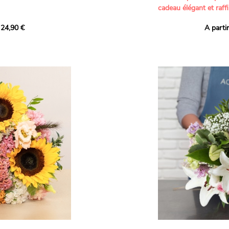
cadeau élégant et raffi
a part belle aux teintes
 24,90 €
A parti
né garanti. Un
Offrez un bouquet dél
icolores aux variétés
par nos artisans fleur
es, parfait pour
plus tendres attention
nds bonheurs.
Les roses branchues b
ua', 'Red Calypso',
création une touche d
ld Calypso', connues
romantisme, tandis que
eurs teintes
un parfum délicat et u
 épanouissement de
poétique. Le gypsophile
envelopper l’ensemble
s dans un bouquet de
les lisianthus ajouten
raffinement à cette ha
Chaque tige a été sél
de roses roses,
composer un bouquet 
charme et de délicates
r structurer
entre volume, finesse 
florale est idéale pour
moments de vie avec g
e joyeux et coloré