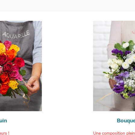
uin
Bouque
urs !
Une composition plei