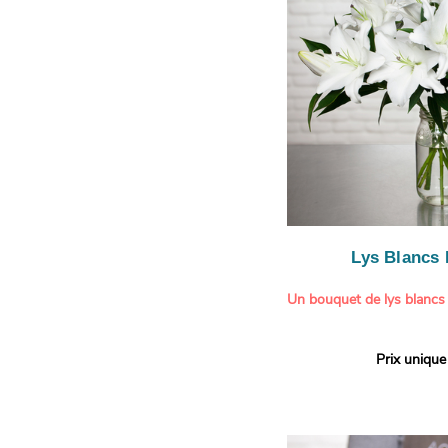
légère.
Lys Blancs
Un bouquet de lys blancs
Offrez un bouquet d’excep
Prix unique
élégante composition de l
Aquarelle.
Réputés pour leur parfum 
naturelle, les lys apporte
pureté et de raffinement à