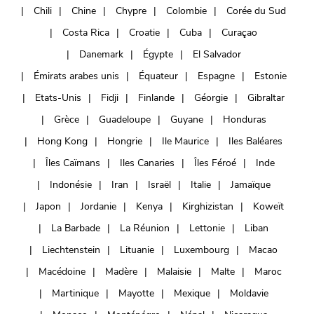
Chili
Chine
Chypre
Colombie
Corée du Sud
Costa Rica
Croatie
Cuba
Curaçao
Danemark
Égypte
El Salvador
Émirats arabes unis
Équateur
Espagne
Estonie
Etats-Unis
Fidji
Finlande
Géorgie
Gibraltar
Grèce
Guadeloupe
Guyane
Honduras
Hong Kong
Hongrie
Ile Maurice
Iles Baléares
Îles Caïmans
Iles Canaries
Îles Féroé
Inde
Indonésie
Iran
Israël
Italie
Jamaïque
Japon
Jordanie
Kenya
Kirghizistan
Koweït
La Barbade
La Réunion
Lettonie
Liban
Liechtenstein
Lituanie
Luxembourg
Macao
Macédoine
Madère
Malaisie
Malte
Maroc
Martinique
Mayotte
Mexique
Moldavie