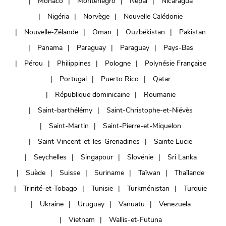
Monaco
Monténégro
Népal
Nicaragua
Nigéria
Norvège
Nouvelle Calédonie
Nouvelle-Zélande
Oman
Ouzbékistan
Pakistan
Panama
Paraguay
Paraguay
Pays-Bas
Pérou
Philippines
Pologne
Polynésie Française
Portugal
Puerto Rico
Qatar
République dominicaine
Roumanie
Saint-barthélémy
Saint-Christophe-et-Niévès
Saint-Martin
Saint-Pierre-et-Miquelon
Saint-Vincent-et-les-Grenadines
Sainte Lucie
Seychelles
Singapour
Slovénie
Sri Lanka
Suède
Suisse
Suriname
Taïwan
Thaïlande
Trinité-et-Tobago
Tunisie
Turkménistan
Turquie
Ukraine
Uruguay
Vanuatu
Venezuela
Vietnam
Wallis-et-Futuna