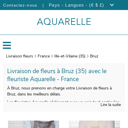
|
Pays - Langues - (€ $ £)
Contactez-nous
Livraison fleurs
France
Ille-et-Vilaine (35)
Bruz
Livraison de fleurs à Bruz (35) avec le
fleuriste Aquarelle - France
À Bruz, nous prenons en charge votre Livraison de fleurs à
Bruz, dans les meilleurs délais.
Les fleuristes Aquarelle réaliseront avec un soin tout particulier
Lire la suite
votre bouquet de fleurs. Une fois enveloppé dans un vase dédié
à son transport, spécialement conçu pour cela, nos artisans
photographieront votre bouquet. Vous pourrez visualiser
l’apparence de votre bouquet, puisque nous vous enverrons