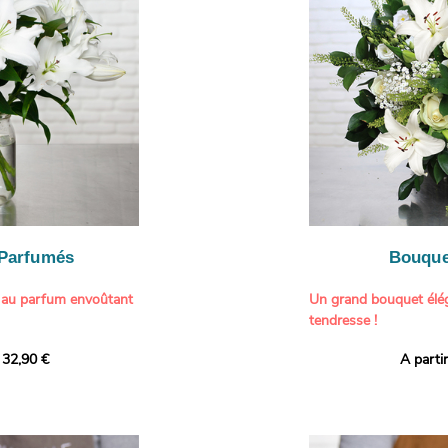
généreuse, parfaite p
- Gâter un proche pou
particulière à un proch
- Célébrer une occasio
- Faire plaisir à un am
Il contient :
- Exprimer une atmos
- Des hortensias color
colorée dans votre inté
varier selon l’arrivage)
- Des fleurs à grosse 
Tableau :
Paul Signac,
coucher de soleil au b
À offrir pour :
Crédits photo :
classic
- Célébrer un annivers
Photo
- Remercier avec pan
- Apporter une touche
vacances
 Parfumés
Bouque
- Offrir un cadeau col
 au parfum envoûtant
Un grand bouquet élég
tendresse !
tion avec cette
 32,90 €
A parti
ys blancs signée
Offrez un instant de 
aux teintes tendres et
intense et leur grâce
fleuristes ont imagin
nt une touche de
effet grandiose. Un g
 tout intérieur. Ce
blanches, symbole de s