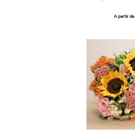
Ce bouquet Arlequin fait l
A partir de
vives pour un effet vitami
assortiment de roses mult
soigneusement sélectionné
célébrer les petits et gra
Retrouvez les variétés 'Aq
'Tropical Amazone' et 'Wi
pour leur tenue en vase, l
incroyables et le parfait
leurs boutons.
Une explosion de couleur
roses fraîches !
Il contient :
- Un mélange harmonieux 
rouges, jaunes et orange
- Quelques feuillages pou
À offrir pour :
- Souhaiter un anniversair