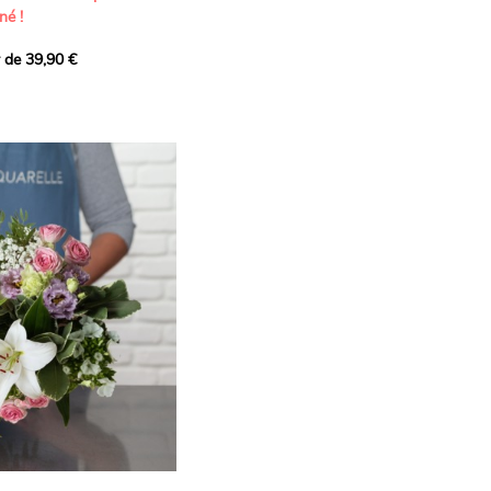
né !
r de 39,90 €
icat et généreux, imaginé
istes pour transmettre vos
s.
lanches apportent à cette
e pureté et de
 les giroflées dévoilent
ne allure naturellement
, léger et aérien, vient
 de douceur, pendant que
t une note d’élégance et de
rmonie florale.
ectionnée avec soin pour
lumineux, plein de
se. Avec son bel équilibre
et parfum, cette création
 célébrer les plus beaux
râce et émotion.