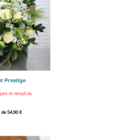
our marquer une attention
r son anniversaire
e.
n spéciale
ateur d'art et de peinture
phère méditerranéenne et
és (les couleurs peuvent
rieur.
tête, au charme intemporel
Vue de Saint-Tropez,
ois de pins
, 1888
paintings / Alamy Stock
aire
ache
 florale à une maison de
t Prestige
oré.
ant et rempli de
r de 54,90 €
douceur avec ce bouquet
 lumineuses. Nos artisans
é une composition pour un
rand bouquet de fleurs
incérité et de délicatesse