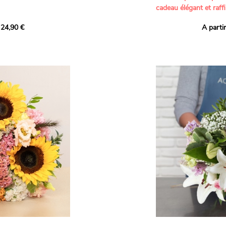
cadeau élégant et raffi
a part belle aux teintes
 24,90 €
A parti
né garanti. Un
Offrez un bouquet dél
icolores aux variétés
par nos artisans fleur
es, parfait pour
plus tendres attention
nds bonheurs.
Les roses branchues b
ua', 'Red Calypso',
création une touche d
ld Calypso', connues
romantisme, tandis que
eurs teintes
un parfum délicat et u
 épanouissement de
poétique. Le gypsophile
envelopper l’ensemble
s dans un bouquet de
les lisianthus ajouten
raffinement à cette ha
Chaque tige a été sél
de roses roses,
composer un bouquet 
charme et de délicates
r structurer
entre volume, finesse 
florale est idéale pour
moments de vie avec g
e joyeux et coloré