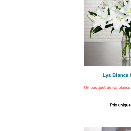
légère.
Lys Blancs
Un bouquet de lys blancs
Offrez un bouquet d’excep
Prix unique
élégante composition de l
Aquarelle.
Réputés pour leur parfum 
naturelle, les lys apporte
pureté et de raffinement à