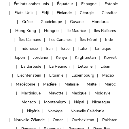
Émirats arabes unis
Équateur
Espagne
Estonie
Etats-Unis
Fidji
Finlande
Géorgie
Gibraltar
Grèce
Guadeloupe
Guyane
Honduras
Hong Kong
Hongrie
Ile Maurice
Iles Baléares
Îles Caïmans
Iles Canaries
Îles Féroé
Inde
Indonésie
Iran
Israël
Italie
Jamaïque
Japon
Jordanie
Kenya
Kirghizistan
Koweït
La Barbade
La Réunion
Lettonie
Liban
Liechtenstein
Lituanie
Luxembourg
Macao
Macédoine
Madère
Malaisie
Malte
Maroc
Martinique
Mayotte
Mexique
Moldavie
Monaco
Monténégro
Népal
Nicaragua
Nigéria
Norvège
Nouvelle Calédonie
Nouvelle-Zélande
Oman
Ouzbékistan
Pakistan
Panama
Paraguay
Paraguay
Pays-Bas