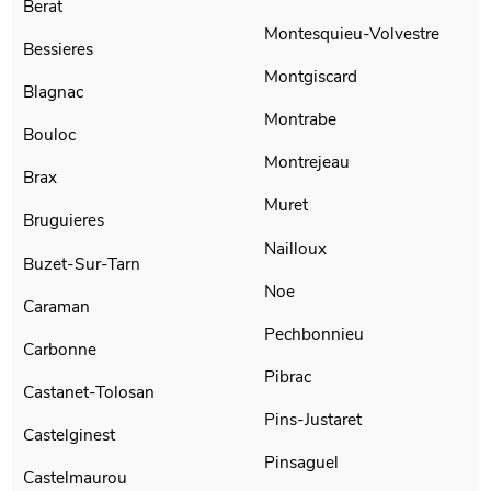
Berat
Montesquieu-Volvestre
Bessieres
Montgiscard
Blagnac
Montrabe
Bouloc
Montrejeau
Brax
Muret
Bruguieres
Nailloux
Buzet-Sur-Tarn
Noe
Caraman
Pechbonnieu
Carbonne
Pibrac
Castanet-Tolosan
Pins-Justaret
Castelginest
Pinsaguel
Castelmaurou