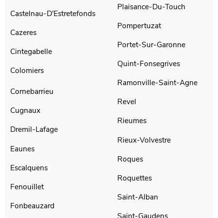
Plaisance-Du-Touch
Castelnau-D'Estretefonds
Pompertuzat
Cazeres
Portet-Sur-Garonne
Cintegabelle
Quint-Fonsegrives
Colomiers
Ramonville-Saint-Agne
Cornebarrieu
Revel
Cugnaux
Rieumes
Dremil-Lafage
Rieux-Volvestre
Eaunes
Roques
Escalquens
Roquettes
Fenouillet
Saint-Alban
Fonbeauzard
Saint-Gaudens