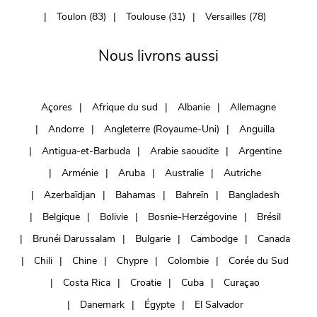
Toulon (83)
Toulouse (31)
Versailles (78)
Nous livrons aussi
Açores
Afrique du sud
Albanie
Allemagne
Andorre
Angleterre (Royaume-Uni)
Anguilla
Antigua-et-Barbuda
Arabie saoudite
Argentine
Arménie
Aruba
Australie
Autriche
Azerbaïdjan
Bahamas
Bahreïn
Bangladesh
Belgique
Bolivie
Bosnie-Herzégovine
Brésil
Brunéi Darussalam
Bulgarie
Cambodge
Canada
Chili
Chine
Chypre
Colombie
Corée du Sud
Costa Rica
Croatie
Cuba
Curaçao
Danemark
Égypte
El Salvador