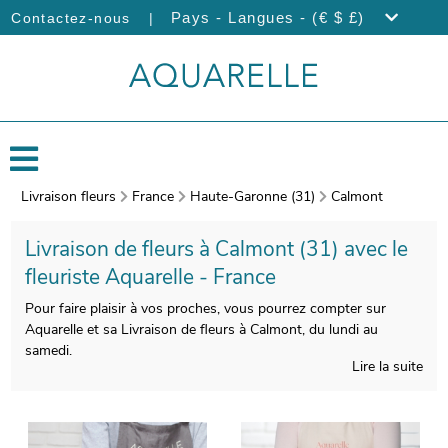
|
Pays - Langues - (€ $ £)
Contactez-nous
Livraison fleurs
France
Haute-Garonne (31)
Calmont
Livraison de fleurs à Calmont (31) avec le
fleuriste Aquarelle - France
Pour faire plaisir à vos proches, vous pourrez compter sur
Aquarelle et sa Livraison de fleurs à Calmont, du lundi au
samedi.
Lire la suite
Les artisans Aquarelle composeront avec un soin tout
particulier votre bouquet. L’étape suivante est l’empaquetage de
votre composition florale, avec un vase de transport, puis une
photo sera prise. Cette photographie vous est ensuite envoyée