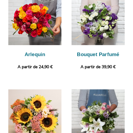
afin que vous puissiez jeter un œil à votre bouquet. L’expédition
sera ensuite lancée. Vous voulez joindre à votre bouquet une
touche plus personnelle ? Il vous sera possible de glisser une
photo imprimée et un message, pour un cadeau encore plus
personnalisé.
Arlequin
Bouquet Parfumé
A partir de 24,90 €
A partir de 39,90 €