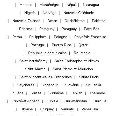
Monaco
Monténégro
Népal
Nicaragua
Nigéria
Norvège
Nouvelle Calédonie
Nouvelle-Zélande
Oman
Ouzbékistan
Pakistan
Panama
Paraguay
Paraguay
Pays-Bas
Pérou
Philippines
Pologne
Polynésie Française
Portugal
Puerto Rico
Qatar
République dominicaine
Roumanie
Saint-barthélémy
Saint-Christophe-et-Niévès
Saint-Martin
Saint-Pierre-et-Miquelon
Saint-Vincent-et-les-Grenadines
Sainte Lucie
Seychelles
Singapour
Slovénie
Sri Lanka
Suède
Suisse
Suriname
Taïwan
Thaïlande
Trinité-et-Tobago
Tunisie
Turkménistan
Turquie
Ukraine
Uruguay
Vanuatu
Venezuela