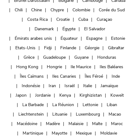
Brunéi Darussalam
Bulgarie
Cambodge
Canada
Chili
Chine
Chypre
Colombie
Corée du Sud
Costa Rica
Croatie
Cuba
Curaçao
Danemark
Égypte
El Salvador
Émirats arabes unis
Équateur
Espagne
Estonie
Etats-Unis
Fidji
Finlande
Géorgie
Gibraltar
Grèce
Guadeloupe
Guyane
Honduras
Hong Kong
Hongrie
Ile Maurice
Iles Baléares
Îles Caïmans
Iles Canaries
Îles Féroé
Inde
Indonésie
Iran
Israël
Italie
Jamaïque
Japon
Jordanie
Kenya
Kirghizistan
Koweït
La Barbade
La Réunion
Lettonie
Liban
Liechtenstein
Lituanie
Luxembourg
Macao
Macédoine
Madère
Malaisie
Malte
Maroc
Martinique
Mayotte
Mexique
Moldavie