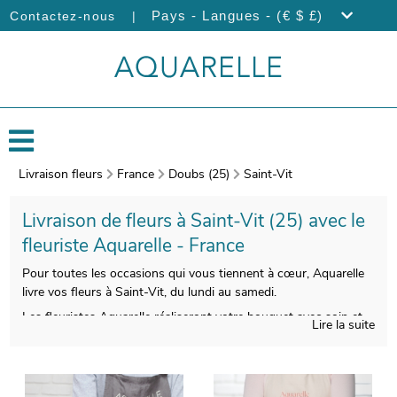
|
Pays - Langues - (€ $ £)
Contactez-nous
Livraison fleurs
France
Doubs (25)
Saint-Vit
Livraison de fleurs à Saint-Vit (25) avec le
fleuriste Aquarelle - France
Pour toutes les occasions qui vous tiennent à cœur, Aquarelle
livre vos fleurs à Saint-Vit, du lundi au samedi.
Les fleuristes Aquarelle réaliseront votre bouquet avec soin et
Lire la suite
savoir-faire. Àprès sa réalisation, votre bouquet sera glissé dans
un vase dédié à son transport. Àvant l’envoi, une photo de
votre composition sera prise. Enfin, l’envoi au destinataire sera
réalisé, après vous avoir envoyé la photo. Rendez votre bouquet