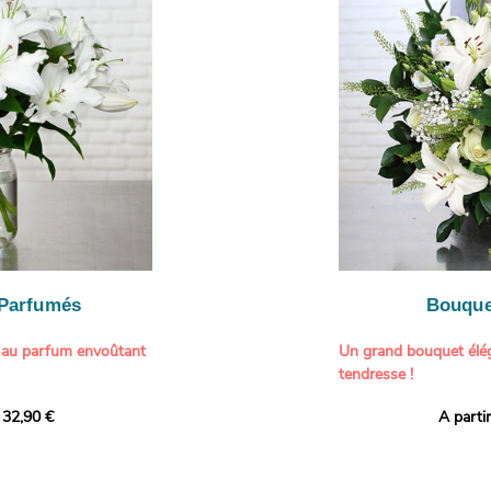
ne touche délicate et
constituent une compos
À offrir pour :
généreuse, parfaite p
- Gâter un proche pou
particulière à un proch
- Célébrer une occasio
- Faire plaisir à un am
Il contient :
- Exprimer une atmos
- Des hortensias color
colorée dans votre inté
varier selon l’arrivage)
- Des fleurs à grosse 
Tableau :
Paul Signac,
coucher de soleil au b
À offrir pour :
Crédits photo :
classic
- Célébrer un annivers
Photo
- Remercier avec pan
- Apporter une touche
vacances
 Parfumés
Bouque
- Offrir un cadeau col
 au parfum envoûtant
Un grand bouquet élég
tendresse !
tion avec cette
 32,90 €
A parti
ys blancs signée
Offrez un instant de 
aux teintes tendres et
intense et leur grâce
fleuristes ont imagin
nt une touche de
effet grandiose. Un g