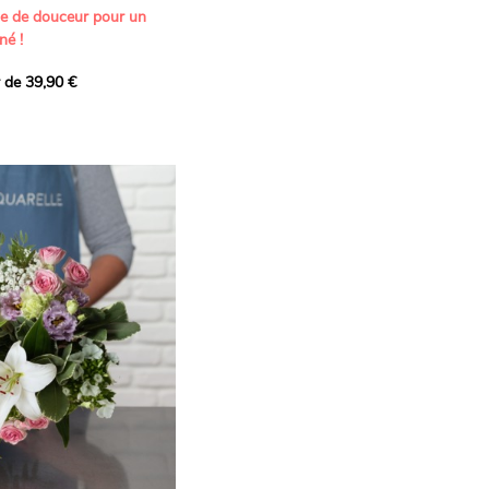
ne de douceur pour un
né !
r de 39,90 €
icat et généreux, imaginé
istes pour transmettre vos
s.
lanches apportent à cette
e pureté et de
 les giroflées dévoilent
ne allure naturellement
, léger et aérien, vient
 de douceur, pendant que
t une note d’élégance et de
rmonie florale.
ectionnée avec soin pour
lumineux, plein de
se. Avec son bel équilibre
et parfum, cette création
 célébrer les plus beaux
râce et émotion.