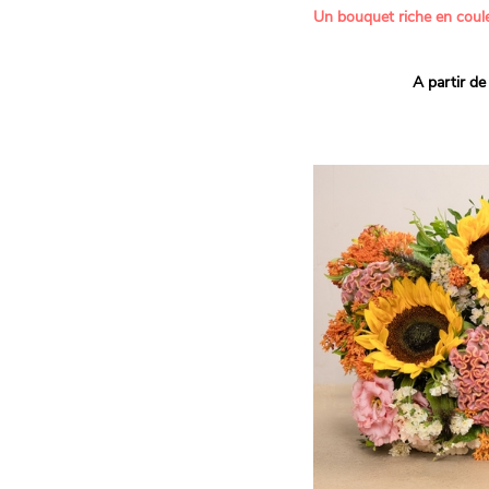
Un bouquet riche en coule
Ce bouquet Arlequin fait l
A partir de
vives pour un effet vitami
assortiment de roses mult
soigneusement sélectionné
célébrer les petits et gra
Retrouvez les variétés 'Aq
'Tropical Amazone' et 'Wi
pour leur tenue en vase, l
incroyables et le parfait
leurs boutons.
Une explosion de couleur
roses fraîches !
Il contient :
- Un mélange harmonieux 
rouges, jaunes et orange
- Quelques feuillages pou
À offrir pour :