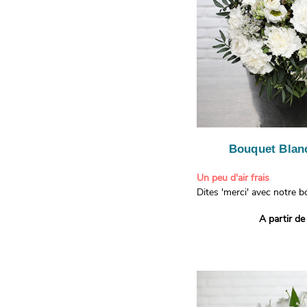
Bouquet Blanc
Un peu d'air frais
Dites 'merci' avec notre 
printanier ! Composé de lis
A partir de
de limonium blanc, ce bou
élégance raffinée et une f
apporteront un sourire à 
recevront. Les lisianthus 
gratitude et la reconnaissa
symbolisent l'amour et l'a