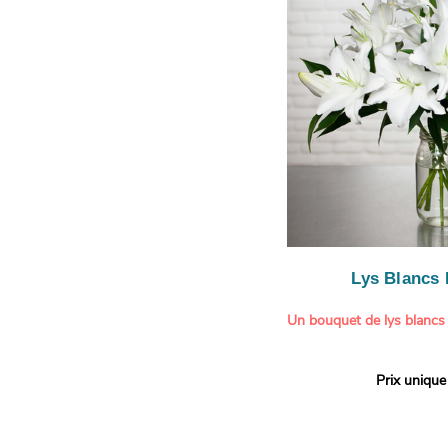
le limonium blanc ajoute u
légère.
Lys Blancs
Un bouquet de lys blancs
Offrez un bouquet d’excep
Prix unique
élégante composition de l
Aquarelle.
Réputés pour leur parfum 
naturelle, les lys apporte