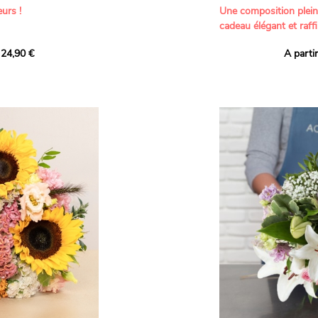
urs !
Une composition plei
cadeau élégant et raffi
a part belle aux teintes
 24,90 €
A parti
né garanti. Un
Offrez un bouquet dél
icolores aux variétés
par nos artisans fleur
es, parfait pour
plus tendres attention
nds bonheurs.
Les roses branchues b
ua', 'Red Calypso',
création une touche d
ld Calypso', connues
romantisme, tandis que
eurs teintes
un parfum délicat et u
 épanouissement de
poétique. Le gypsophile
envelopper l’ensemble
s dans un bouquet de
les lisianthus ajouten
raffinement à cette ha
Chaque tige a été sél
de roses roses,
composer un bouquet 
charme et de délicates
r structurer
entre volume, finesse 
florale est idéale pour
moments de vie avec g