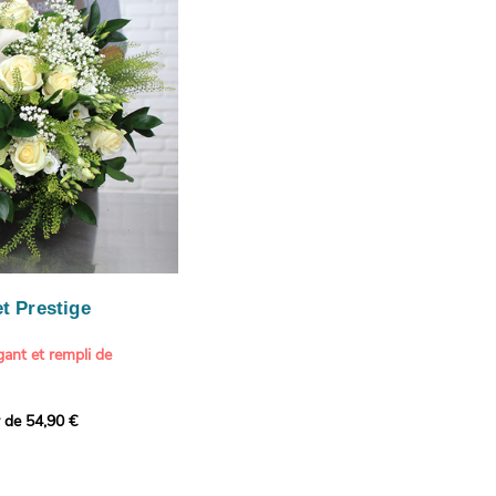
ition estivale et
our marquer une attention
r son anniversaire
e.
n spéciale
ateur d'art et de peinture
phère méditerranéenne et
és (les couleurs peuvent
rieur.
tête, au charme intemporel
Vue de Saint-Tropez,
ois de pins
, 1888
paintings / Alamy Stock
aire
ache
 florale à une maison de
t Prestige
oré.
ant et rempli de
r de 54,90 €
douceur avec ce bouquet
 lumineuses. Nos artisans
é une composition pour un
rand bouquet de fleurs