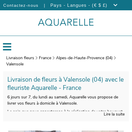
|
Pays - Langues - (€ $ £)
Contactez-nous
Livraison fleurs
France
Alpes-de-Haute-Provence (04)
Valensole
Livraison de fleurs à Valensole (04) avec le
fleuriste Aquarelle - France
6 jours sur 7, du lundi au samedi, Aquarelle vous propose de
livrer vos fleurs à domicile à Valensole.
Le soin que nous apporterons à la réalisation de votre bouquet
Lire la suite
vous permettra de disposer d’une composition florale belle à
regarder et de bonne qualité. Àprès sa composition, votre
bouquet sera emballé dans un porte-bouquet dédié à son