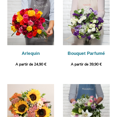
transport. Àvant de l’expédier, votre bouquet sera
photographié. Vous pourrez recevoir ensuite cette photo par e-
mail afin que vous puissiez vérifier votre composition florale.
C’est alors qu’aura lieu son envoi à Valensole. Rendez votre
cadeau plus personnel encore avec un message ou une photo
selon vos envies.
Arlequin
Bouquet Parfumé
A partir de 24,90 €
A partir de 39,90 €