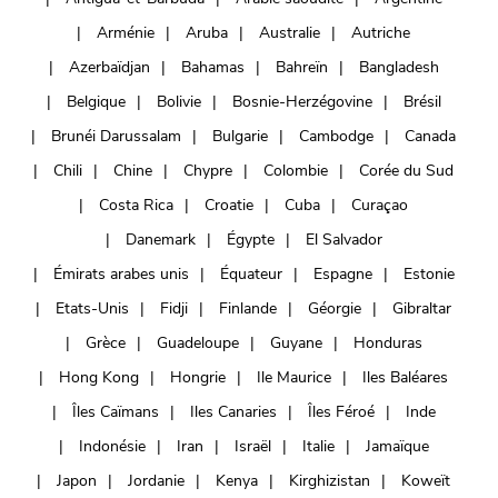
Arménie
Aruba
Australie
Autriche
Azerbaïdjan
Bahamas
Bahreïn
Bangladesh
Belgique
Bolivie
Bosnie-Herzégovine
Brésil
Brunéi Darussalam
Bulgarie
Cambodge
Canada
Chili
Chine
Chypre
Colombie
Corée du Sud
Costa Rica
Croatie
Cuba
Curaçao
Danemark
Égypte
El Salvador
Émirats arabes unis
Équateur
Espagne
Estonie
Etats-Unis
Fidji
Finlande
Géorgie
Gibraltar
Grèce
Guadeloupe
Guyane
Honduras
Hong Kong
Hongrie
Ile Maurice
Iles Baléares
Îles Caïmans
Iles Canaries
Îles Féroé
Inde
Indonésie
Iran
Israël
Italie
Jamaïque
Japon
Jordanie
Kenya
Kirghizistan
Koweït