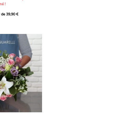
né !
r de 39,90 €
icat et généreux, imaginé
istes pour transmettre vos
s.
lanches apportent à cette
e pureté et de
 les giroflées dévoilent
ne allure naturellement
, léger et aérien, vient
 de douceur, pendant que
t une note d’élégance et de
rmonie florale.
ectionnée avec soin pour
lumineux, plein de
se. Avec son bel équilibre
et parfum, cette création
 célébrer les plus beaux
râce et émotion.