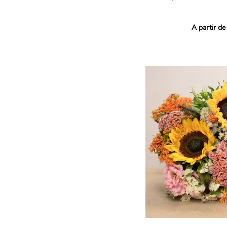
Ce bouquet Arlequin fait l
A partir de
vives pour un effet vitami
assortiment de roses mult
soigneusement sélectionné
célébrer les petits et gra
Retrouvez les variétés 'Aq
'Tropical Amazone' et 'Wi
pour leur tenue en vase, l
incroyables et le parfait
leurs boutons.
Une explosion de couleur
roses fraîches !
Il contient :
- Un mélange harmonieux 
rouges, jaunes et orange
- Quelques feuillages pou
À offrir pour :
- Souhaiter un anniversair