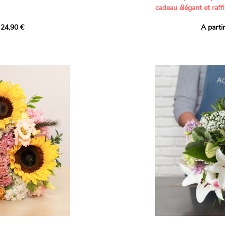
cadeau élégant et raffi
a part belle aux teintes
 24,90 €
A parti
né garanti. Un
Offrez un bouquet dél
icolores aux variétés
par nos artisans fleur
es, parfait pour
plus tendres attention
nds bonheurs.
Les roses branchues b
ua', 'Red Calypso',
création une touche d
ld Calypso', connues
romantisme, tandis que
eurs teintes
un parfum délicat et u
 épanouissement de
poétique. Le gypsophile
envelopper l’ensemble
s dans un bouquet de
les lisianthus ajouten
raffinement à cette ha
Chaque tige a été sél
de roses roses,
composer un bouquet 
charme et de délicates
r structurer
entre volume, finesse 
florale est idéale pour
moments de vie avec g
e joyeux et coloré