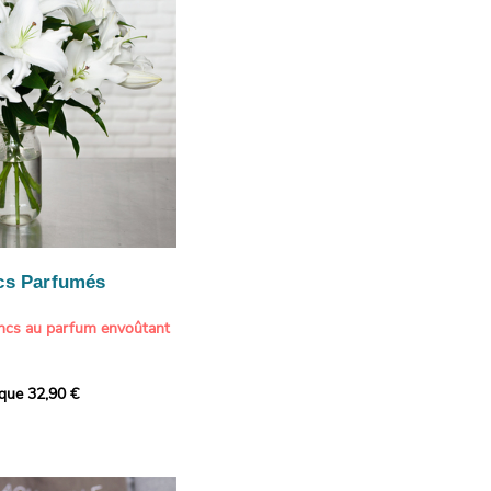
cs Parfumés
ancs au parfum envoûtant
xception avec cette
ique 32,90 €
de lys blancs signée
fum intense et leur grâce
ortent une touche de
t à tout intérieur. Ce