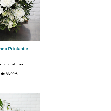
anc Printanier
re bouquet blanc
 lisianthus, d'oeillets et
r de 36,90 €
 bouquet offre une
e fraîcheur printanière qui
 à tous ceux qui le
hus représentent la
issance, les oeillets
 l'admiration, tandis que
te une touche délicate et