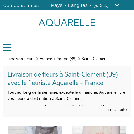
|
Pays - Langues - (€ $ £)
Contactez-nous
Livraison fleurs
France
Yonne (89)
Saint-Clement
Livraison de fleurs à Saint-Clement (89)
avec le fleuriste Aquarelle - France
Tout au long de la semaine, excepté le dimanche, Aquarelle livre
vos fleurs à destination à Saint-Clement.
Nous portons un soin tout particulier à la composition de vos
Lire la suite
bouquets de fleurs, pour vous satisfaire. Votre bouquet de
fleurs sera ensuite conditionné, et une photo de votre
commande sera prise, après avoir utilisé un vase de transport
pour le protéger. Vous pourrez visualiser le style de votre