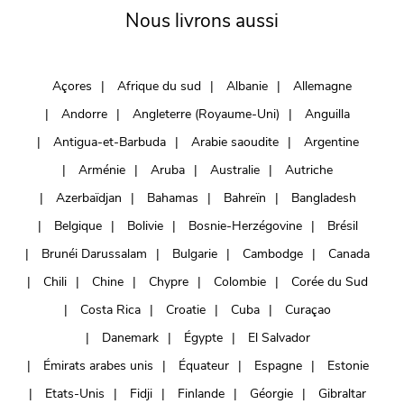
Nous livrons aussi
Açores
Afrique du sud
Albanie
Allemagne
Andorre
Angleterre (Royaume-Uni)
Anguilla
Antigua-et-Barbuda
Arabie saoudite
Argentine
Arménie
Aruba
Australie
Autriche
Azerbaïdjan
Bahamas
Bahreïn
Bangladesh
Belgique
Bolivie
Bosnie-Herzégovine
Brésil
Brunéi Darussalam
Bulgarie
Cambodge
Canada
Chili
Chine
Chypre
Colombie
Corée du Sud
Costa Rica
Croatie
Cuba
Curaçao
Danemark
Égypte
El Salvador
Émirats arabes unis
Équateur
Espagne
Estonie
Etats-Unis
Fidji
Finlande
Géorgie
Gibraltar