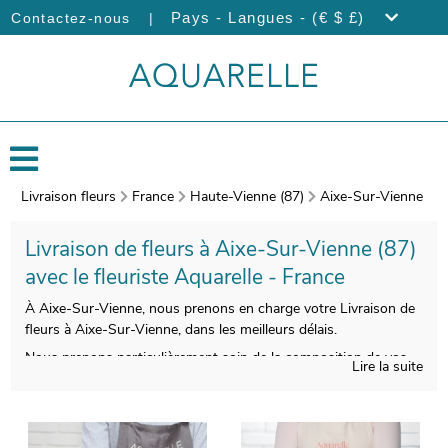
|
Pays - Langues - (€ $ £)
Contactez-nous
Livraison fleurs
France
Haute-Vienne (87)
Aixe-Sur-Vienne
Livraison de fleurs à Aixe-Sur-Vienne (87)
avec le fleuriste Aquarelle - France
À Aixe-Sur-Vienne, nous prenons en charge votre Livraison de
fleurs à Aixe-Sur-Vienne, dans les meilleurs délais.
Nous prenons particulièrement soin de la composition de vos
Lire la suite
bouquets de fleurs, pour vous donner entière satisfaction. On
procèdera ensuite à l’empaquetage de votre bouquet, et une
photo de l’ensemble sera prise, après avoir ajouté un vase de
transport pour le protéger. L’objectif est de vous envoyer la