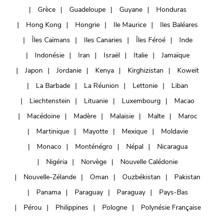
Grèce
Guadeloupe
Guyane
Honduras
Hong Kong
Hongrie
Ile Maurice
Iles Baléares
Îles Caïmans
Iles Canaries
Îles Féroé
Inde
Indonésie
Iran
Israël
Italie
Jamaïque
Japon
Jordanie
Kenya
Kirghizistan
Koweït
La Barbade
La Réunion
Lettonie
Liban
Liechtenstein
Lituanie
Luxembourg
Macao
Macédoine
Madère
Malaisie
Malte
Maroc
Martinique
Mayotte
Mexique
Moldavie
Monaco
Monténégro
Népal
Nicaragua
Nigéria
Norvège
Nouvelle Calédonie
Nouvelle-Zélande
Oman
Ouzbékistan
Pakistan
Panama
Paraguay
Paraguay
Pays-Bas
Pérou
Philippines
Pologne
Polynésie Française