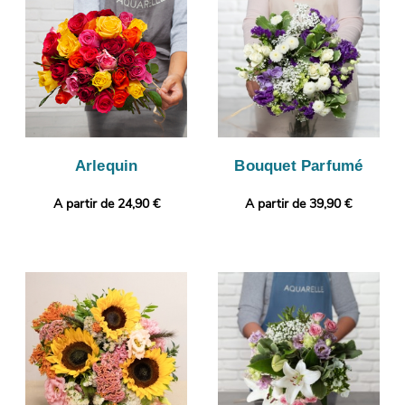
photo par e-mail de manière à ce que vous puissiez vous
assurer que le bouquet de fleurs envoyé sera identique à celui
que vous avez sélectionné. La livraison sera ensuite lancée.
Notre petit plus ? Gratuitement et en quelques clics, votre
commande pourra être complétée par un message
personnalisé.
Arlequin
Bouquet Parfumé
A partir de 24,90 €
A partir de 39,90 €