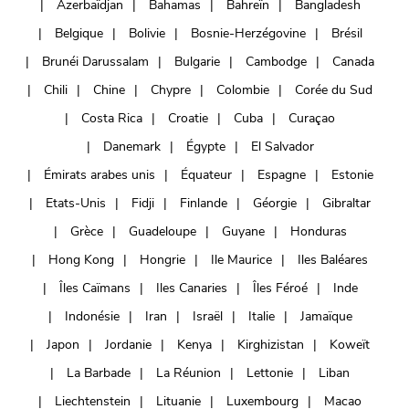
Azerbaïdjan
Bahamas
Bahreïn
Bangladesh
Belgique
Bolivie
Bosnie-Herzégovine
Brésil
Brunéi Darussalam
Bulgarie
Cambodge
Canada
Chili
Chine
Chypre
Colombie
Corée du Sud
Costa Rica
Croatie
Cuba
Curaçao
Danemark
Égypte
El Salvador
Émirats arabes unis
Équateur
Espagne
Estonie
Etats-Unis
Fidji
Finlande
Géorgie
Gibraltar
Grèce
Guadeloupe
Guyane
Honduras
Hong Kong
Hongrie
Ile Maurice
Iles Baléares
Îles Caïmans
Iles Canaries
Îles Féroé
Inde
Indonésie
Iran
Israël
Italie
Jamaïque
Japon
Jordanie
Kenya
Kirghizistan
Koweït
La Barbade
La Réunion
Lettonie
Liban
Liechtenstein
Lituanie
Luxembourg
Macao