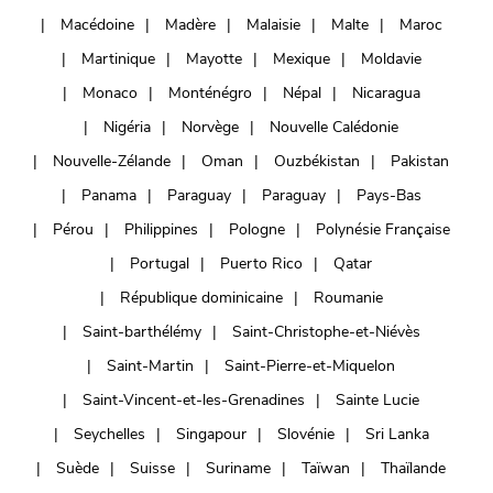
Macédoine
Madère
Malaisie
Malte
Maroc
Martinique
Mayotte
Mexique
Moldavie
Monaco
Monténégro
Népal
Nicaragua
Nigéria
Norvège
Nouvelle Calédonie
Nouvelle-Zélande
Oman
Ouzbékistan
Pakistan
Panama
Paraguay
Paraguay
Pays-Bas
Pérou
Philippines
Pologne
Polynésie Française
Portugal
Puerto Rico
Qatar
République dominicaine
Roumanie
Saint-barthélémy
Saint-Christophe-et-Niévès
Saint-Martin
Saint-Pierre-et-Miquelon
Saint-Vincent-et-les-Grenadines
Sainte Lucie
Seychelles
Singapour
Slovénie
Sri Lanka
Suède
Suisse
Suriname
Taïwan
Thaïlande