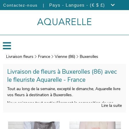
|
Pays - Langues - (€ $ £)
Contactez-nous
Livraison fleurs
France
Vienne (86)
Buxerolles
Livraison de fleurs à Buxerolles (86) avec
le fleuriste Aquarelle - France
Tout au long de la semaine, excepté le dimanche, Aquarelle livre
vos fleurs à destination à Buxerolles.
Nous soignons tout particulièrement la composition de vos
Lire la suite
bouquets de fleurs, afin que le produit fini soit à la hauteur de
vos espérances. À l’issue de sa création, nous
photographierons votre composition florale. Vous aurez ensuite
la faculté de vérifier que votre bouquet est bien conforme,