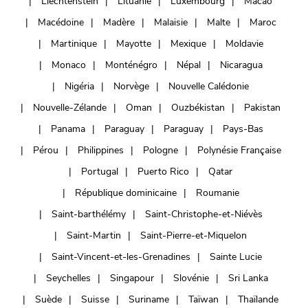
Liechtenstein
Lituanie
Luxembourg
Macao
Macédoine
Madère
Malaisie
Malte
Maroc
Martinique
Mayotte
Mexique
Moldavie
Monaco
Monténégro
Népal
Nicaragua
Nigéria
Norvège
Nouvelle Calédonie
Nouvelle-Zélande
Oman
Ouzbékistan
Pakistan
Panama
Paraguay
Paraguay
Pays-Bas
Pérou
Philippines
Pologne
Polynésie Française
Portugal
Puerto Rico
Qatar
République dominicaine
Roumanie
Saint-barthélémy
Saint-Christophe-et-Niévès
Saint-Martin
Saint-Pierre-et-Miquelon
Saint-Vincent-et-les-Grenadines
Sainte Lucie
Seychelles
Singapour
Slovénie
Sri Lanka
Suède
Suisse
Suriname
Taïwan
Thaïlande