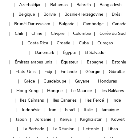
Azerbaïdjan
Bahamas
Bahreïn
Bangladesh
Belgique
Bolivie
Bosnie-Herzégovine
Brésil
Brunéi Darussalam
Bulgarie
Cambodge
Canada
Chili
Chine
Chypre
Colombie
Corée du Sud
Costa Rica
Croatie
Cuba
Curaçao
Danemark
Égypte
El Salvador
Émirats arabes unis
Équateur
Espagne
Estonie
Etats-Unis
Fidji
Finlande
Géorgie
Gibraltar
Grèce
Guadeloupe
Guyane
Honduras
Hong Kong
Hongrie
Ile Maurice
Iles Baléares
Îles Caïmans
Iles Canaries
Îles Féroé
Inde
Indonésie
Iran
Israël
Italie
Jamaïque
Japon
Jordanie
Kenya
Kirghizistan
Koweït
La Barbade
La Réunion
Lettonie
Liban