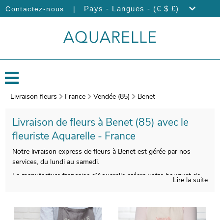
|
Pays - Langues - (€ $ £)
Contactez-nous
Livraison fleurs
France
Vendée (85)
Benet
Livraison de fleurs à Benet (85) avec le
fleuriste Aquarelle - France
Notre livraison express de fleurs à Benet est gérée par nos
services, du lundi au samedi.
La manufacture française d’Aquarelle créera votre bouquet de
Lire la suite
fleurs de saison avec un véritable savoir-faire. Àprès sa
confection, votre bouquet sera placé dans un porte-bouquet de
transport. Àvant de l’expédier, votre bouquet sera pris en
photo. Ensuite, nous vous ferons parvenir cette photo par mail,