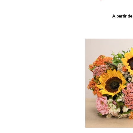
Ce bouquet Arlequin fait l
A partir de
vives pour un effet vitami
assortiment de roses mult
soigneusement sélectionné
célébrer les petits et gra
Retrouvez les variétés 'Aq
'Tropical Amazone' et 'Wi
pour leur tenue en vase, l
incroyables et le parfait
leurs boutons.
Une explosion de couleur
roses fraîches !
Il contient :
- Un mélange harmonieux 
rouges, jaunes et orange
- Quelques feuillages pou
À offrir pour :
- Souhaiter un anniversair