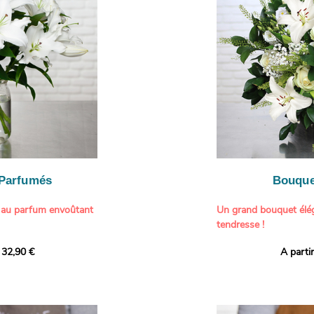
généreuse, parfaite p
- Gâter un proche pou
particulière à un proch
- Célébrer une occasio
- Faire plaisir à un am
Il contient :
- Exprimer une atmos
- Des hortensias color
colorée dans votre inté
varier selon l’arrivage)
- Des fleurs à grosse 
Tableau :
Paul Signac,
coucher de soleil au b
À offrir pour :
Crédits photo :
classic
- Célébrer un annivers
Photo
- Remercier avec pan
- Apporter une touche
vacances
 Parfumés
Bouque
- Offrir un cadeau col
 au parfum envoûtant
Un grand bouquet élég
tendresse !
tion avec cette
 32,90 €
A parti
ys blancs signée
Offrez un instant de 
aux teintes tendres et
intense et leur grâce
fleuristes ont imagin
nt une touche de
effet grandiose. Un g
 tout intérieur. Ce
blanches, symbole de s