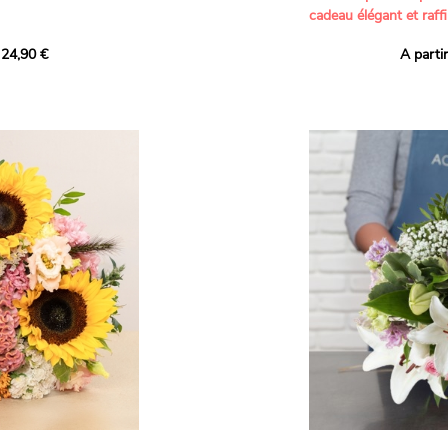
cadeau élégant et raffi
a part belle aux teintes
 24,90 €
A parti
né garanti. Un
Offrez un bouquet dél
icolores aux variétés
par nos artisans fleur
es, parfait pour
plus tendres attention
nds bonheurs.
Les roses branchues b
ua', 'Red Calypso',
création une touche d
ld Calypso', connues
romantisme, tandis que
eurs teintes
un parfum délicat et u
 épanouissement de
poétique. Le gypsophile
envelopper l’ensemble
s dans un bouquet de
les lisianthus ajouten
raffinement à cette ha
Chaque tige a été sél
de roses roses,
composer un bouquet 
charme et de délicates
r structurer
entre volume, finesse 
florale est idéale pour
moments de vie avec g
e joyeux et coloré