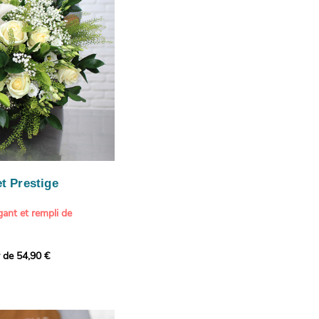
our marquer une attention
r son anniversaire
e.
n spéciale
ateur d'art et de peinture
phère méditerranéenne et
és (les couleurs peuvent
rieur.
tête, au charme intemporel
Vue de Saint-Tropez,
ois de pins
, 1888
paintings / Alamy Stock
aire
ache
 florale à une maison de
t Prestige
oré.
ant et rempli de
r de 54,90 €
douceur avec ce bouquet
 lumineuses. Nos artisans
é une composition pour un
rand bouquet de fleurs
incérité et de délicatesse