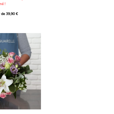
né !
r de 39,90 €
icat et généreux, imaginé
istes pour transmettre vos
s.
lanches apportent à cette
e pureté et de
 les giroflées dévoilent
ne allure naturellement
, léger et aérien, vient
 de douceur, pendant que
t une note d’élégance et de
rmonie florale.
ectionnée avec soin pour
lumineux, plein de
se. Avec son bel équilibre
et parfum, cette création
 célébrer les plus beaux
râce et émotion.