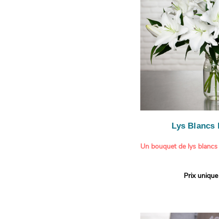
légère.
Lys Blancs
Un bouquet de lys blancs
Offrez un bouquet d’excep
Prix unique
élégante composition de l
Aquarelle.
Réputés pour leur parfum 
naturelle, les lys apporte
pureté et de raffinement à