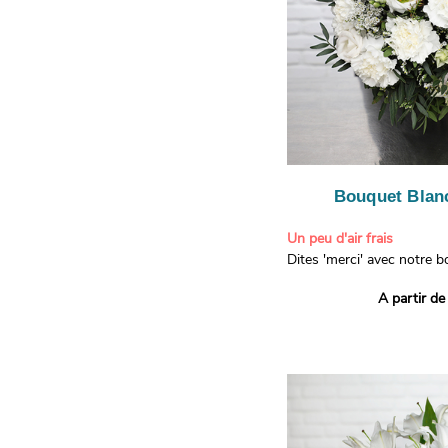
Bouquet Blanc
Un peu d'air frais
Dites 'merci' avec notre 
printanier ! Composé de lis
A partir de
de limonium blanc, ce bou
élégance raffinée et une f
apporteront un sourire à 
recevront. Les lisianthus 
gratitude et la reconnaissa
symbolisent l'amour et l'a
le limonium blanc ajoute u